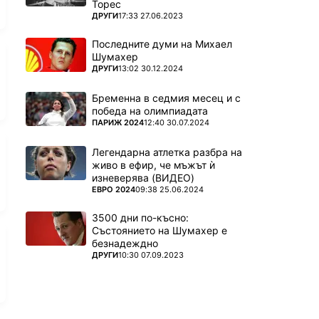
Торес
ПОВЕЧЕ ОТ
ДРУГИ
17:33 27.06.2023
Последните думи на Михаел
Шумахер
ПОВЕЧЕ ОТ
ДРУГИ
13:02 30.12.2024
Бременна в седмия месец и с
победа на олимпиадата
ПОВЕЧЕ ОТ
ПАРИЖ 2024
12:40 30.07.2024
Легендарна атлетка разбра на
живо в ефир, че мъжът ѝ
изневерява (ВИДЕО)
ПОВЕЧЕ ОТ
ЕВРО 2024
09:38 25.06.2024
3500 дни по-късно:
Състоянието на Шумахер е
безнадеждно
ПОВЕЧЕ ОТ
ДРУГИ
10:30 07.09.2023