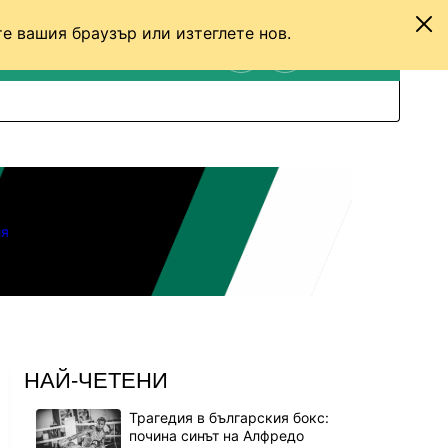
е вашия браузър или изтеглете нов.
ТЕНИС
ДРУГИ
ВХОД
ТЪРСЕНЕ
ПРЕВКЛЮЧИ МЕЖДУ С
я
НАЙ-ЧЕТЕНИ
Трагедия в българския бокс:
почина синът на Алфредо