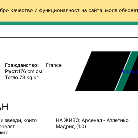
бро качество и функционалност на сайта, моля обновет
ФУТБОЛ (СВЯТ)
БАСКЕТБОЛ
ВОЛЕЙБОЛ
Гражданство:
France
Ръст:
176 cm см
Франци
Тегло:
73 kg кг.
АН
и звезди, които
НА ЖИВО: Арсенал - Атлетико
ечелят
Мадрид (1:0)
га...