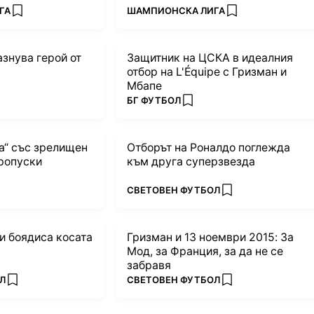
ПОВЕЧЕ ОТ
ГА
ШАМПИОНСКА ЛИГА
add favorites
add favorites
азнува герой от
Защитник на ЦСКА в идеалния
отбор на L'Équipe с Гризман и
Мбапе
ПОВЕЧЕ ОТ
БГ ФУТБОЛ
es
add favorites
та“ със зрелищен
Отборът на Роналдо поглежда
пропуски
към друга суперзвезда
ПОВЕЧЕ ОТ
СВЕТОВЕН ФУТБОЛ
orites
add favorites
и боядиса косата
Гризман и 13 ноември 2015: За
Мод, за Франция, за да не се
забравя
ПОВЕЧЕ ОТ
Л
СВЕТОВЕН ФУТБОЛ
add favorites
add favorites