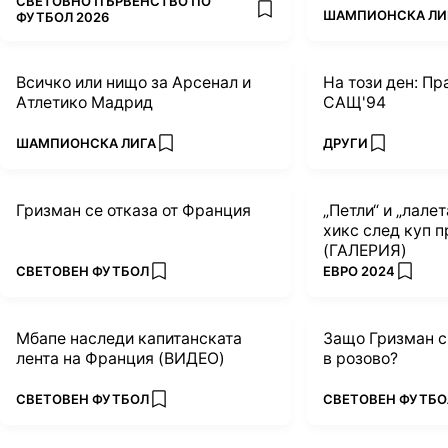
ПОВЕЧЕ ОТ
СВЕТОВНО ПЪРВЕНСТВО ПО
ПОВЕЧЕ ОТ
ШАМПИОНСКА ЛИ
add favorites
ФУТБОЛ 2026
Всичко или нищо за Арсенал и
На този ден: Пр
Атлетико Мадрид
САЩ'94
ПОВЕЧЕ ОТ
ПОВЕЧЕ ОТ
ШАМПИОНСКА ЛИГА
ДРУГИ
add favorites
add favorit
Гризман се отказа от Франция
„Петли“ и „лале
хикс след куп 
(ГАЛЕРИЯ)
ПОВЕЧЕ ОТ
ПОВЕЧЕ ОТ
СВЕТОВЕН ФУТБОЛ
ЕВРО 2024
add favorites
add fav
Мбапе наследи капитанската
Защо Гризман с
лента на Франция (ВИДЕО)
в розово?
ПОВЕЧЕ ОТ
ПОВЕЧЕ ОТ
СВЕТОВЕН ФУТБОЛ
СВЕТОВЕН ФУТБО
add favorites