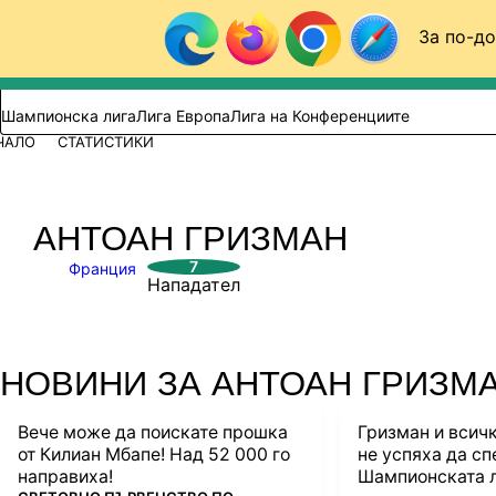
Към съдържанието
За по-до
Търси в сайта
ВИДЕО
ФУТБОЛ (БГ)
Шампионска лига
Лига Европа
Лига на Конференциите
ЧАЛО
СТАТИСТИКИ
АНТОАН ГРИЗМАН
7
Франция
Нападател
НОВИНИ ЗА АНТОАН ГРИЗМ
Вече може да поискате прошка
Гризман и всичк
от Килиан Мбапе! Над 52 000 го
не успяха да сп
направиха!
Шампионската ли