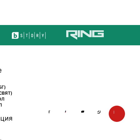
е
БГ)
СВЯТ)
ОЛ
Л
ция