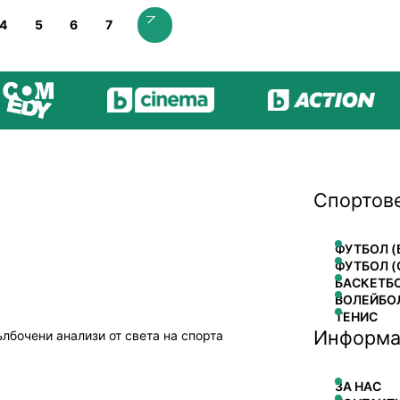
4
5
6
7
Спортов
ФУТБОЛ (
ФУТБОЛ (
БАСКЕТБ
ВОЛЕЙБО
ТЕНИС
Информа
ълбочени анализи от света на спорта
ЗА НАС