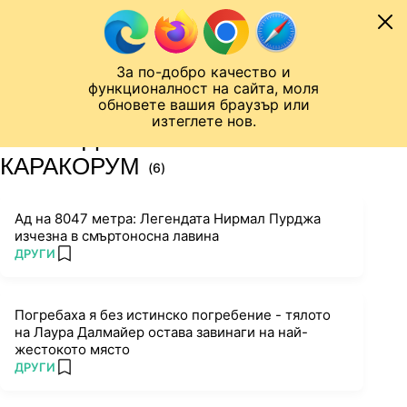
Към съдържанието
МОБИЛ
За по-добро качество и
Шампионска лига
Лига Европа
Лига на Конференциите
функционалност на сайта, моля
ЧАЛО
ТАГ
обновете вашия браузър или
изтеглете нов.
ПОСЛЕДНИ НОВИНИ ЗА
КАРАКОРУМ
(6)
Ад на 8047 метра: Легендата Нирмал Пурджа
изчезна в смъртоносна лавина
ПОВЕЧЕ ОТ
ДРУГИ
add favorites
Погребаха я без истинско погребение - тялото
на Лаура Далмайер остава завинаги на най-
жестокото място
ПОВЕЧЕ ОТ
ДРУГИ
add favorites