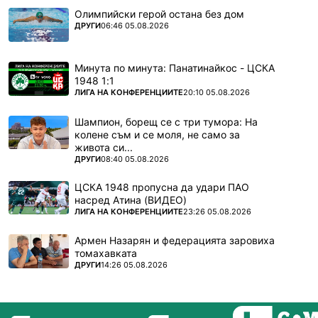
Олимпийски герой остана без дом
ПОВЕЧЕ ОТ
ДРУГИ
06:46 05.08.2026
Минута по минута: Панатинайкос - ЦСКА
1948 1:1
ПОВЕЧЕ ОТ
ЛИГА НА КОНФЕРЕНЦИИТЕ
20:10 05.08.2026
Шампион, борещ се с три тумора: На
колене съм и се моля, не само за
живота си...
ПОВЕЧЕ ОТ
ДРУГИ
08:40 05.08.2026
ЦСКА 1948 пропусна да удари ПАО
насред Атина (ВИДЕО)
ПОВЕЧЕ ОТ
ЛИГА НА КОНФЕРЕНЦИИТЕ
23:26 05.08.2026
Армен Назарян и федерацията заровиха
томахавката
ПОВЕЧЕ ОТ
ДРУГИ
14:26 05.08.2026