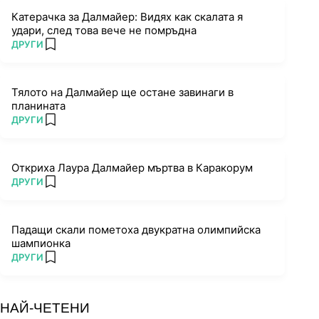
Катерачка за Далмайер: Видях как скалата я
удари, след това вече не помръдна
ПОВЕЧЕ ОТ
ДРУГИ
add favorites
Тялото на Далмайер ще остане завинаги в
планината
ПОВЕЧЕ ОТ
ДРУГИ
add favorites
Откриха Лаура Далмайер мъртва в Каракорум
ПОВЕЧЕ ОТ
ДРУГИ
add favorites
Падащи скали пометоха двукратна олимпийска
шампионка
ПОВЕЧЕ ОТ
ДРУГИ
add favorites
НАЙ-ЧЕТЕНИ