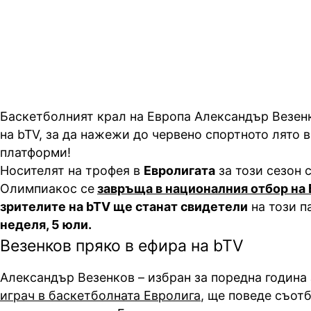
bTV отваря основния си канал з
български спортисти
Баскетболният крал на Европа Александър Везен
на bTV, за да нажежи до червено спортното лято 
платформи!
Носителят на трофея в
Евролигата
за този сезон с
Олимпиакос се
завръща в националния отбор на
зрителите на bTV ще станат свидетели
на този п
неделя, 5 юли.
Везенков пряко в ефира на bTV
Александър Везенков – избран за поредна година
играч в баскетболната Евролига
, ще поведе съот