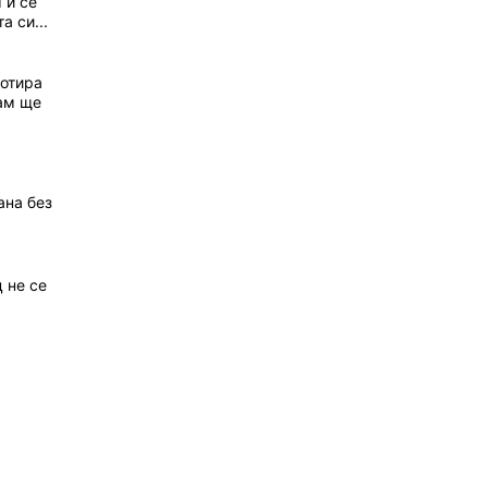
 и се
а си...
котира
Там ще
ана без
 не се