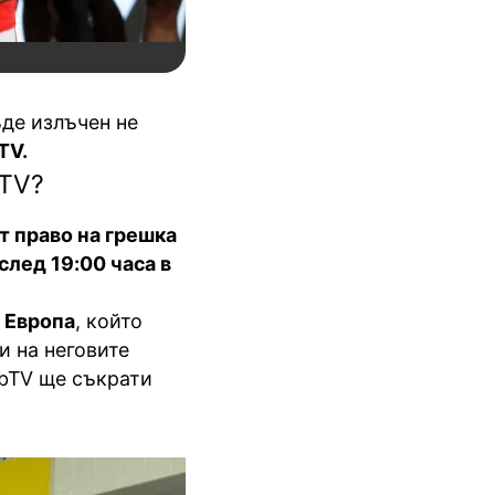
ъде излъчен не
TV.
bTV?
т право на грешка
след 19:00 часа в
а Европа
, който
и на неговите
 bTV ще съкрати