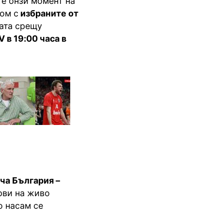
те онзи момент на
дом с
избраните от
ката срещу
V в 19:00 часа в
ча България –
рви на живо
о насам се