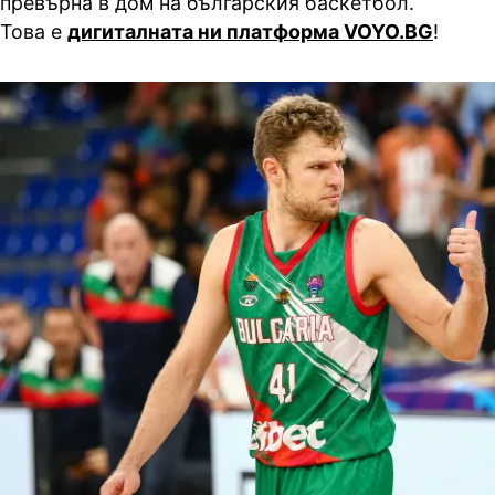
превърна в дом на българския баскетбол.
Това е
дигиталната ни платформа
VOYO.BG
!