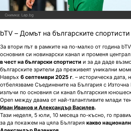
Снимка: Lap.bg
bTV – Домът на българските спортисти
За втори път в рамките на по-малко от година bT
основния си новинарски канал и променя центра
в чест на български спортисти
и за да даде възм
българските зрители да преживеят уникални моме
Навръх
6 септември 2025 г
. – историческа дата, 
отбелязваме Съединените на България с Източна
излъчи по основния си канал българския юношес
Open между двама от най-талантливите млади тен
Иван Иванов и Александър Василев
.
Тази неделя, 5 юли, 10 месеца по-късно, го правим
за да покажем на цяла България
какво националн
Александър Везенков.