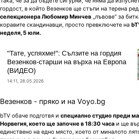
Така, че за да бъдете сигурни, че няма да изпусне
гордост, в който Везенков ще стъпи на терена ре
селекционера Любомир Минчев
„лъвове“ за бит
коравите скандинавци, просто превключете на
bT
неделя, 5 юли.
"Тате, успяхме!": Сълзите на гордия
Везенков-старши на върха на Европа
(ВИДЕО)
14:11, 28.05.2026
Везенков - пряко и на Voyo.bg
bTV обаче подготвя и
специално студио преди ма
Норвегия, което ще започне в 18:30 часа
и ще въ
единствено на едно място, което от миналото лят