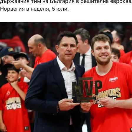
държавния тим на България в решителна еврокв
Норвегия в неделя, 5 юли.