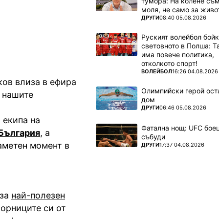
тумора: На колене съм
аради
моля, не само за живот
ПОВЕЧЕ ОТ
ДРУГИ
08:40 05.08.2026
Руският волейбол бой
световното в Полша: 
има повече политика,
отколкото спорт!
ПОВЕЧЕ ОТ
ВОЛЕЙБОЛ
16:26 04.08.2026
ков влиза в ефира
Олимпийски герой ост
в нашите
дом
ПОВЕЧЕ ОТ
ДРУГИ
06:46 05.08.2026
 екипа на
Фатална нощ: UFC боец
 България
, а
събуди
аметен момент в
ПОВЕЧЕ ОТ
ДРУГИ
17:37 04.08.2026
 за
най-полезен
борниците си от