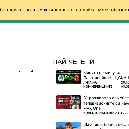
бро качество и функционалност на сайта, моля обновет
ФУТБОЛ (СВЯТ)
БАСКЕТБОЛ
ВОЛЕЙБОЛ
НАЙ-ЧЕТЕНИ
Минута по минута:
Share
save
ПОВЕЧЕ ОТ
ЛИГА НА
20:1
КОНФЕРЕНЦИИТЕ
05.0
ЗЕНКОВ И
А1 разширява семейст
СКЕТБОЛ
телевизионните си кан
)
MAX One
ПОВЕЧЕ ОТ
ADVERTORIAL
16:02 20.05.2
ко месеца
Шампион, борещ се с 