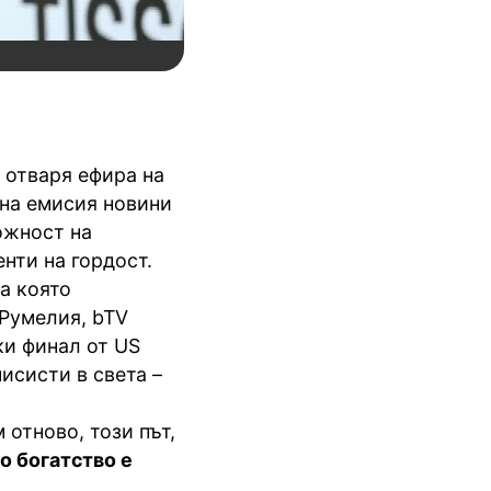
V отваря ефира на
лна емисия новини
ожност на
нти на гордост.
на която
 Румелия, bTV
ки финал от US
исисти в света –
 отново, този път,
о богатство е