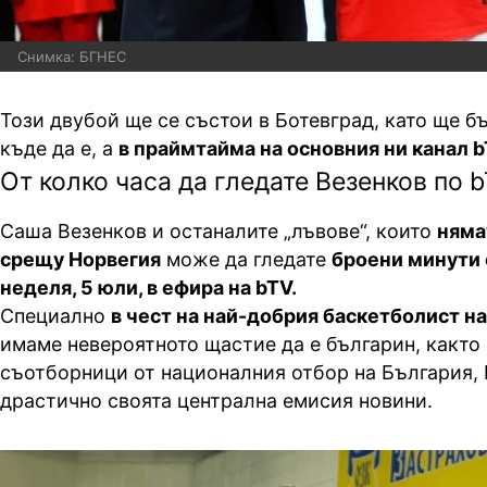
Снимка: БГНЕС
Този двубой ще се състои в Ботевград, като ще б
къде да е, а
в праймтайма на основния ни канал b
От колко часа да гледате Везенков по 
Саша Везенков и останалите „лъвове“, които
няма
срещу Норвегия
може да гледате
броени минути 
неделя, 5 юли, в ефира на bTV.
Специално
в чест на най-добрия баскетболист н
имаме невероятното щастие да е българин, както 
съотборници от националния отбор на България,
драстично своята централна емисия новини.