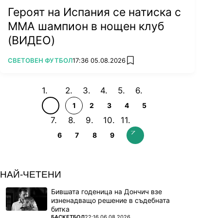
Героят на Испания се натиска с
ММА шампион в нощен клуб
(ВИДЕО)
ПОВЕЧЕ ОТ
СВЕТОВЕН ФУТБОЛ
17:36 05.08.2026
add favorites
1
2
3
4
5
6
7
8
9
НАЙ-ЧЕТЕНИ
Бившата годеница на Дончич взе
изненадващо решение в съдебната
битка
ПОВЕЧЕ ОТ
БАСКЕТБОЛ
22:16 06.08.2026