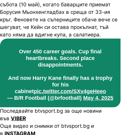
събота (10 май), когато баварците приемат
Борусия Мьонхенгладбах в среща от 33-ия
кръг. Феновете на съперниците обаче вече се
шегуват, че Кейн си остава прокълнат, тъй
като няма да вдигне купа, а салатиера.
Over 450 career goals. Cup final
heartbreaks. Second place
disappointments.
And now Harry Kane finally has a trophy
for his
cabinet
pic.twitter.com/SXv4geHeeo
— B/R Football (@brfootball)
May 4, 2025
Последвайте btvsport.bg за още новини
във
VIBER
Още видео и снимки от btvsport.bg и
в
INSTAGRAM