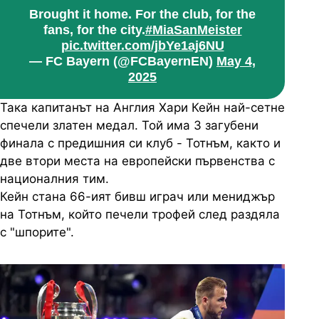
Brought it home. For the club, for the
fans, for the city.
#MiaSanMeister
pic.twitter.com/jbYe1aj6NU
— FC Bayern (@FCBayernEN)
May 4,
2025
Така капитанът на Англия Хари Кейн най-сетне
спечели златен медал. Той има 3 загубени
финала с предишния си клуб - Тотнъм, както и
две втори места на европейски първенства с
националния тим.
Кейн стана 66-ият бивш играч или мениджър
на Тотнъм, който печели трофей след раздяла
с "шпорите".