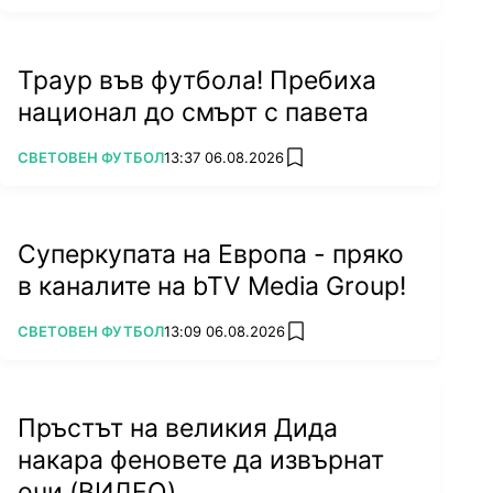
Траур във футбола! Пребиха
национал до смърт с павета
ПОВЕЧЕ ОТ
СВЕТОВЕН ФУТБОЛ
13:37 06.08.2026
add favorites
Суперкупата на Европа - пряко
в каналите на bTV Media Group!
ПОВЕЧЕ ОТ
СВЕТОВЕН ФУТБОЛ
13:09 06.08.2026
add favorites
Пръстът на великия Дида
накара феновете да извърнат
очи (ВИДЕО)