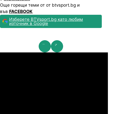
Още горещи теми от от btvsport.bg и
във
FACEBOOK
Изберете BTVsport.bg като любим
източник в Google
мпионска лига: 2nd Qualifying Round
Ша
07.2026
19:00
04.
Арарат-Армениа
Шамрок Роувърс
07.2026
19:00
04.
Сабах Баку