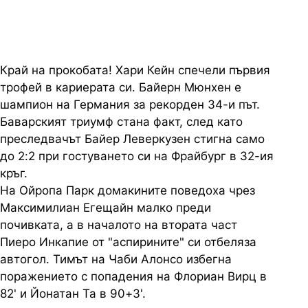
Край на прокобата! Хари Кейн спечели първия
трофей в кариерата си. Байерн Мюнхен е
шампион на Германия за рекорден 34-и път.
Баварският триумф стана факт, след като
преследвачът Байер Леверкузен стигна само
до 2:2 при гостуването си на Фрайбург в 32-ия
кръг.
На Ойропа Парк домакините поведоха чрез
Максимилиан Егещайн малко преди
почивката, а в началото на втората част
Пиеро Инкапие от "аспирините" си отбеляза
автогол. Тимът на Чаби Алонсо избегна
поражението с попадения на Флориан Вирц в
82' и Йонатан Та в 90+3'.