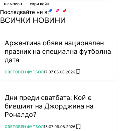
шампион
хари кейн
Последвайте ни в:
facebook
instagram
youtube
ВСИЧКИ НОВИНИ
Аржентина обяви национален
празник на специална футболна
дата
ПОВЕЧЕ ОТ
СВЕТОВЕН ФУТБОЛ
17:07 06.08.2026
add favorites
Дни преди сватбата: Кой е
бившият на Джорджина на
Роналдо?
ПОВЕЧЕ ОТ
СВЕТОВЕН ФУТБОЛ
15:07 06.08.2026
add favorites