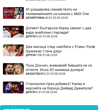
А1 разширява семейството на
телевизионните си канали с MAX One
ПОВЕЧЕ ОТ
ADVERTORIAL
16:02 20.05.2026
Допинг! Български борец хванат с два
вида анаболни стероиди!
ПОВЕЧЕ ОТ
ДРУГИ
10:05 07.08.2026
Два месеца след сватбата с Етиен: Ралф
Шумахер стана дядо
ПОВЕЧЕ ОТ
ДРУГИ
17:08 07.08.2026
Лука Дончич, внимавай! Бившата не се
оттегля. Иска 50 милиона долара!
ПОВЕЧЕ ОТ
БАСКЕТБОЛ
12:24 07.08.2026
Станозолол през добавка? Каква е
версията на бореца Дейвид Димитров?
ПОВЕЧЕ ОТ
ДРУГИ
12:51 07.08.2026