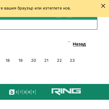
е вашия браузър или изтеглете нов.
ТЕНИС
ДРУГИ
ВХОД
ТЪРСЕНЕ
ПРЕВКЛЮЧИ МЕЖДУ С
Назад
18
19
20
21
22
23