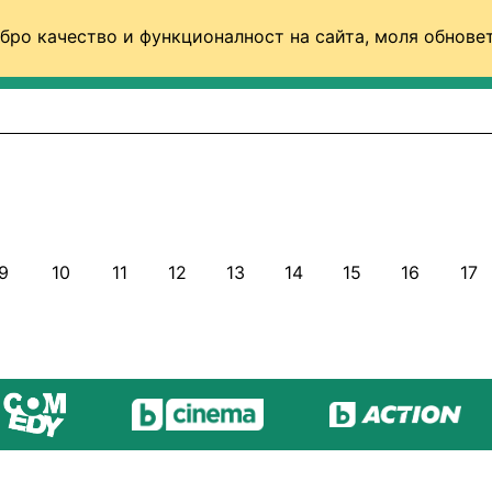
бро качество и функционалност на сайта, моля обновет
ФУТБОЛ (СВЯТ)
БАСКЕТБОЛ
ВОЛЕЙБОЛ
9
10
11
12
13
14
15
16
17