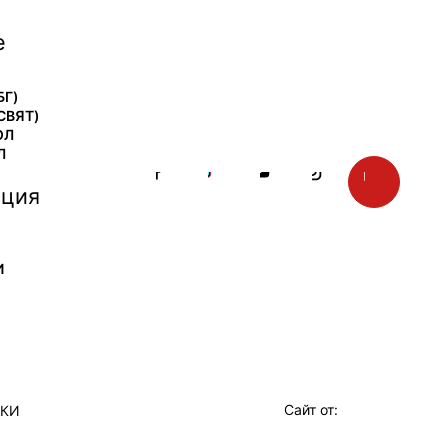
е
БГ)
СВЯТ)
ОЛ
Л
ция
И
Сайт от:
ТКИ