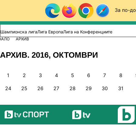
Към съдържанието
За по-до
Търси в сайта
ВИДЕО
ФУТБОЛ (БГ)
Шампионска лига
Лига Европа
Лига на Конференциите
ЧАЛО
АРХИВ
АРХИВ. 2016, ОКТОМВРИ
1
2
3
4
5
6
7
8
24
25
26
27
28
29
30
31