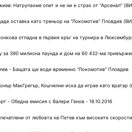
иев: Натрупахме опит и не ни е страх от "Арсенал" (В
аде оставка като треньор на "Локомотив" Пловдив (В
онкова отпадна в първия кръг на турнира в Люксембур
у за 390 милиона паунда и дом на 60 432-ма привърж
лев - Бащата ще води временно "Локомотив" Пловдив
онър МакГрегър, Кошчелни иска да играе като вратар 
рт - Обедна емисия с Валери Генов - 18.10.2016
впечатлени от любовта на Петев към високите скорост