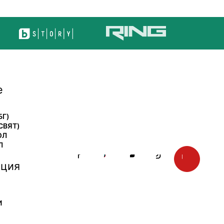
е
БГ)
СВЯТ)
ОЛ
Л
ция
И