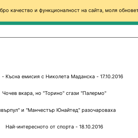
бро качество и функционалност на сайта, моля обновет
ФУТБОЛ (СВЯТ)
БАСКЕТБОЛ
ВОЛЕЙБОЛ
 - Късна емисия с Николета Маданска - 17.10.2016
Чочев вкара, но "Торино" сгази "Палермо"
ивърпул" и "Манчестър Юнайтед" разочароваха
Най-интересното от спорта - 18.10.2016