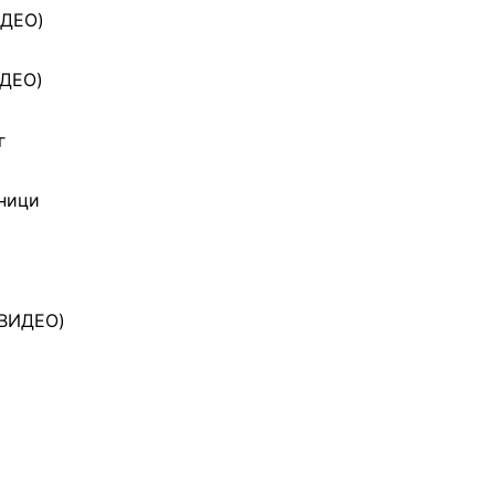
ИДЕО)
ИДЕО)
г
еници
(ВИДЕО)
и