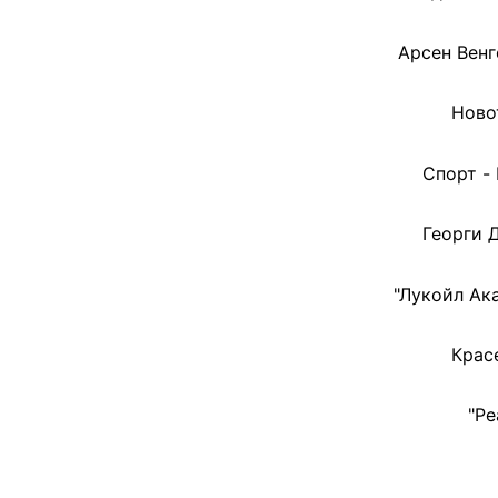
Арсен Венг
Ново
Спорт -
Георги 
"Лукойл Ак
Крас
"Ре