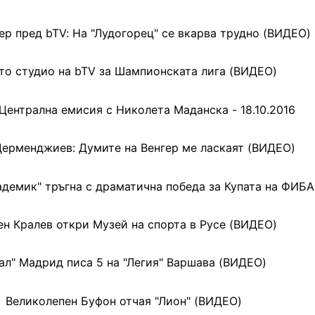
ер пред bTV: На "Лудогорец" се вкарва трудно (ВИДЕО)
то студио на bTV за Шампионската лига (ВИДЕО)
 Централна емисия с Николета Маданска - 18.10.2016
Дерменджиев: Думите на Венгер ме ласкаят (ВИДЕО)
адемик" тръгна с драматична победа за Купата на ФИБА
ен Кралев откри Музей на спорта в Русе (ВИДЕО)
ал" Мадрид писа 5 на "Легия" Варшава (ВИДЕО)
Великолепен Буфон отчая "Лион" (ВИДЕО)