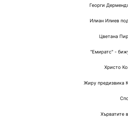
Георги Дермендж
Илиан Илиев под
Цветана Пир
"Емиратс" - биж
Христо Ко
Жиру предизвика К
Спо
Хърватите 