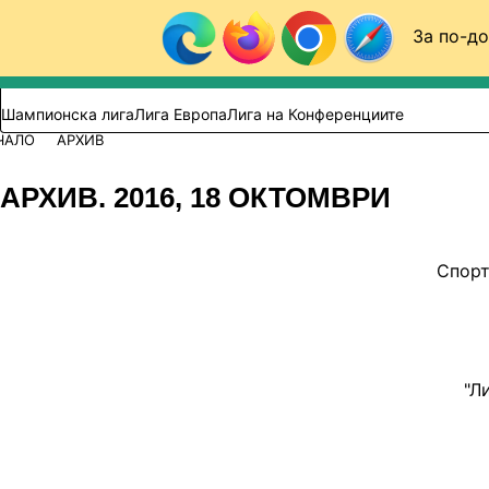
Към съдържанието
За по-до
Търси в сайта
ВИДЕО
ФУТБОЛ (БГ)
Шампионска лига
Лига Европа
Лига на Конференциите
ЧАЛО
АРХИВ
АРХИВ. 2016, 18 ОКТОМВРИ
Спорт
"Л