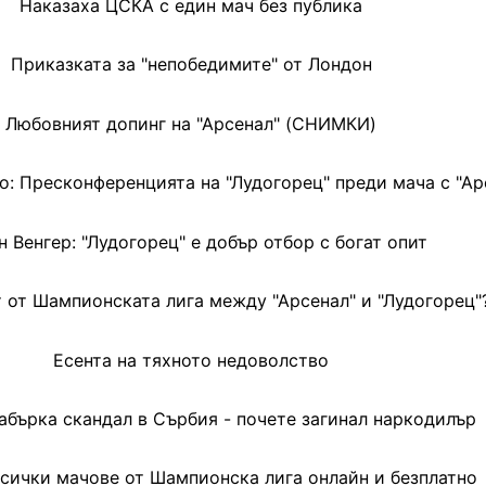
Наказаха ЦСКА с един мач без публика
Приказката за "непобедимите" от Лондон
Любовният допинг на "Арсенал" (СНИМКИ)
о: Пресконференцията на "Лудогорец" преди мача с "Ар
н Венгер: "Лудогорец" е добър отбор с богат опит
 от Шампионската лига между "Арсенал" и "Лудогорец"
Есента на тяхното недоволство
абърка скандал в Сърбия - почете загинал наркодилър
всички мачове от Шампионска лига онлайн и безплатно