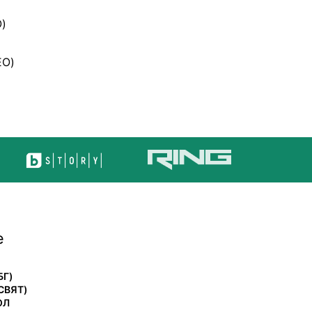
)
ЕО)
е
БГ)
СВЯТ)
ОЛ