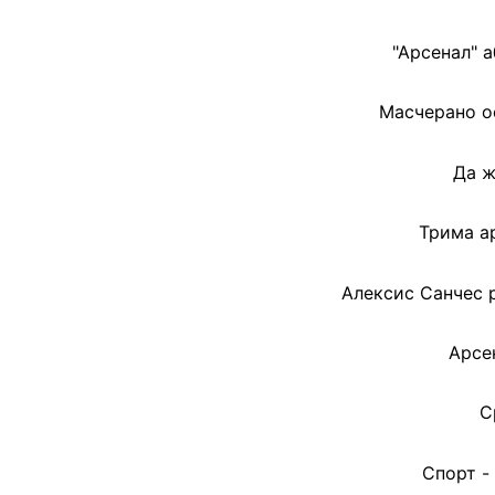
"Арсенал" 
Масчерано ос
Да ж
Трима а
Алексис Санчес 
Арсе
С
Спорт -