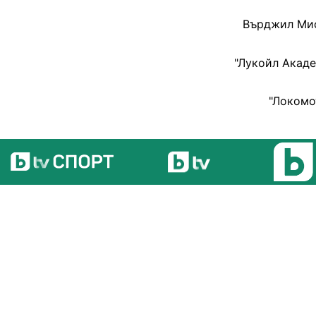
Върджил Мис
"Лукойл Акаде
"Локомо