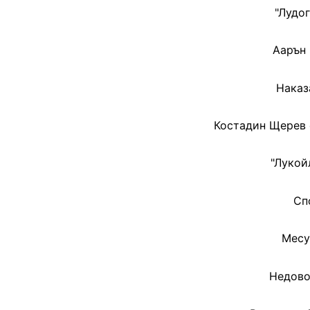
"Лудо
Аарън 
Наказ
Костадин Щерев 
"Лукой
Сп
Месу
Недово