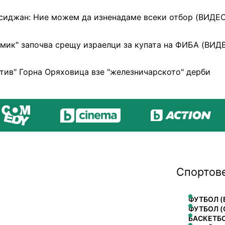
иджан: Ние можем да изненадаме всеки отбор (ВИДЕО
мик" започва срещу израелци за купата на ФИБА (ВИД
тив" Горна Оряховица взе "железничарското" дерби
Спортов
ФУТБОЛ (
ФУТБОЛ (
БАСКЕТБ