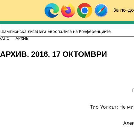
Към съдържанието
За по-до
Търси в сайта
ВИДЕО
ФУТБОЛ (БГ)
Шампионска лига
Лига Европа
Лига на Конференциите
ЧАЛО
АРХИВ
АРХИВ. 2016, 17 ОКТОМВРИ
Тио Уолкът: Не ми
Алек