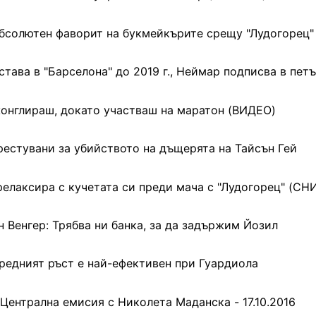
абсолютен фаворит на букмейкърите срещу "Лудогорец"
тава в "Барселона" до 2019 г., Неймар подписва в пет
онглираш, докато участваш на маратон (ВИДЕО)
рестувани за убийството на дъщерята на Тайсън Гей
релаксира с кучетата си преди мача с "Лудогорец" (СН
н Венгер: Трябва ни банка, за да задържим Йозил
редният ръст е най-ефективен при Гуардиола
 Централна емисия с Николета Маданска - 17.10.2016