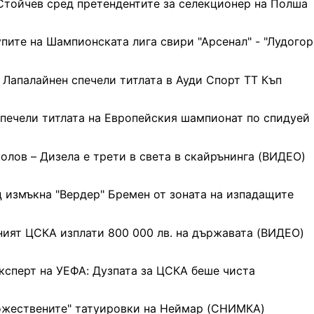
Стойчев сред претендентите за селекционер на Полша
упите на Шампионската лига свири "Арсенал" - "Лудогор
 Лапалайнен спечели титлата в Ауди Спорт ТТ Къп
печели титлата на Европейския шампионат по спидуей
олов – Дизела е трети в света в скайрънинга (ВИДЕО)
 измъкна "Вердер" Бремен от зоната на изпадащите
ият ЦСКА изплати 800 000 лв. на държавата (ВИДЕО)
ксперт на УЕФА: Дузпата за ЦСКА беше чиста
ожествените" татуировки на Неймар (СНИМКА)