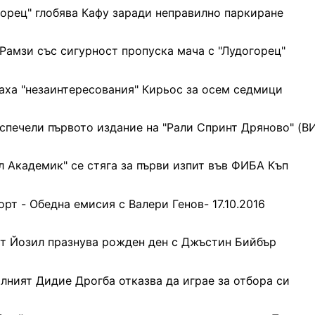
горец" глобява Кафу заради неправилно паркиране
Рамзи със сигурност пропуска мача с "Лудогорец"
аха "незаинтересования" Кирьос за осем седмици
спечели първото издание на "Рали Спринт Дряново" (В
л Академик" се стяга за първи изпит във ФИБА Къп
орт - Обедна емисия с Валери Генов- 17.10.2016
т Йозил празнува рожден ден с Джъстин Бийбър
лният Дидие Дрогба отказва да играе за отбора си