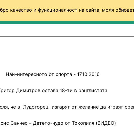
бро качество и функционалност на сайта, моля обновет
ФУТБОЛ (СВЯТ)
БАСКЕТБОЛ
ВОЛЕЙБОЛ
Най-интересното от спорта - 17.10.2016
Григор Димитров остава 18-ти в ранглистата
сля, че в "Лудогорец" изгарят от желание да играят ср
сис Санчес – Детето-чудо от Токопиля (ВИДЕО)