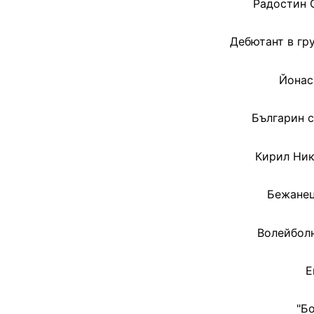
Радостин 
Дебютант в гр
Йонас
Българин с
Кирил Ник
Бежанец
Волейболн
Е
"Б