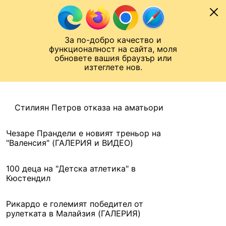
Към съдържанието
МОБИЛ
За по-добро качество и
Шампионска лига
Лига Европа
Лига на Конференциите
функционалност на сайта, моля
ЧАЛО
АРХИВ
обновете вашия браузър или
изтеглете нов.
АРХИВ. 2016, 2 ОКТОМВРИ
Назад
Стилиян Петров отказа на аматьори
Чезаре Прандели е новият треньор на
"Валенсия" (ГАЛЕРИЯ и ВИДЕО)
100 деца на "Детска атлетика" в
Кюстендил
Рикардо е големият победител от
рулетката в Малайзия (ГАЛЕРИЯ)