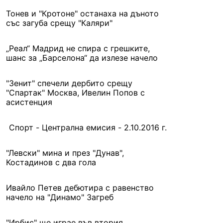
Тонев и "Кротоне" останаха на дъното
със загуба срещу "Каляри"
„Реал“ Мадрид не спира с грешките,
шанс за „Барселона“ да излезе начело
"Зенит" спечели дербито срещу
"Спартак" Москва, Ивелин Попов с
асистенция
Спорт - Централна емисия - 2.10.2016 г.
"Левски" мина и през "Дунав",
Костадинов с два гола
Ивайло Петев дебютира с равенство
начело на "Динамо" Загреб
"Ирбис" ще играе във втория