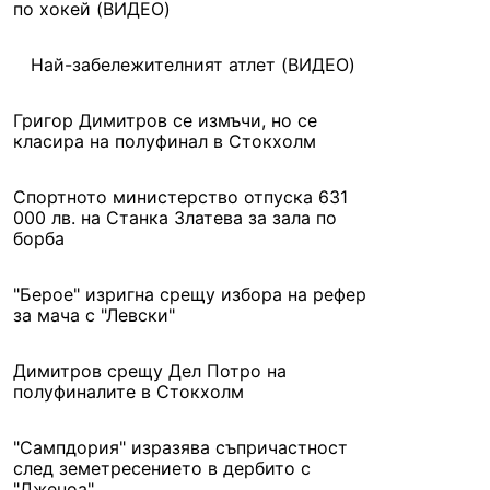
по хокей (ВИДЕО)
Най-забележителният атлет (ВИДЕО)
Григор Димитров се измъчи, но се
класира на полуфинал в Стокхолм
Спортното министерство отпуска 631
000 лв. на Станка Златева за зала по
борба
"Берое" изригна срещу избора на рефер
за мача с "Левски"
Димитров срещу Дел Потро на
полуфиналите в Стокхолм
"Сампдория" изразява съпричастност
след земетресението в дербито с
"Дженоа"