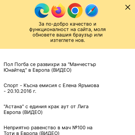
Към съдържанието
МОБИЛ
За по-добро качество и
Шампионска лига
Лига Европа
Лига на Конференциите
функционалност на сайта, моля
ЧАЛО
АРХИВ
обновете вашия браузър или
изтеглете нов.
АРХИВ. 2016, 21 ОКТОМВРИ
Назад
Пол Погба се развихри за "Манчестър
Юнайтед" в Европа (ВИДЕО)
Спорт - Късна емисия с Елена Яръмова
- 20.10.2016 г.
"Астана" с единия крак аут от Лига
Европа (ВИДЕО)
Неприятно равенство в мач №100 на
Тоти в Европа (ВИДЕО)