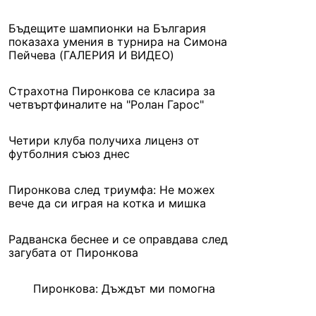
Бъдещите шампионки на България
показаха умения в турнира на Симона
Пейчева (ГАЛЕРИЯ И ВИДЕО)
Страхотна Пиронкова се класира за
четвъртфиналите на "Ролан Гарос"
Четири клуба получиха лиценз от
футболния съюз днес
Пиронкова след триумфа: Не можех
вече да си играя на котка и мишка
Радванска беснее и се оправдава след
загубата от Пиронкова
Пиронкова: Дъждът ми помогна