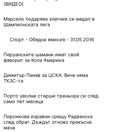
(ВИДЕО)
Марсело подарява златния си медал в
Шампионската лига
Спорт - Обедна емисия - 31.05.2016
Перуанските шамани имат свой
фаворит за Копа Америка
Димитър Пенев за ЦСКА: Вече няма
ТКЗС-та
Порто уволни старши треньора си след
само пет месеца
Пиронкова изравни срещу Радванска
след обрат. Дъждът отново прекъсна
мача