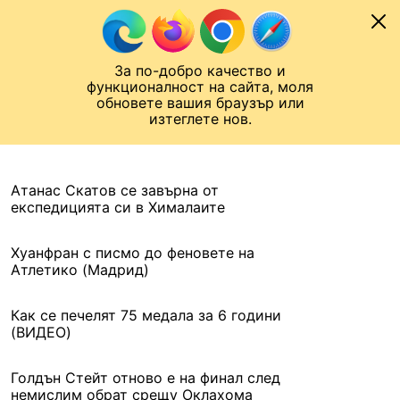
Към съдържанието
МОБИЛ
За по-добро качество и
Шампионска лига
Лига Европа
Лига на Конференциите
функционалност на сайта, моля
ЧАЛО
АРХИВ
обновете вашия браузър или
изтеглете нов.
АРХИВ. 2016, 31 МАЙ
Назад
Атанас Скатов се завърна от
експедицията си в Хималаите
Хуанфран с писмо до феновете на
Атлетико (Мадрид)
Как се печелят 75 медала за 6 години
(ВИДЕО)
Голдън Стейт отново е на финал след
немислим обрат срещу Оклахома