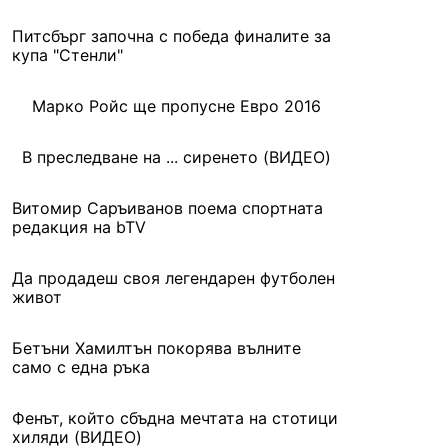
Питсбърг започна с победа финалите за
купа "Стенли"
Марко Ройс ще пропусне Евро 2016
В преследване на ... сиренето (ВИДЕО)
Витомир Саръиванов поема спортната
редакция на bTV
Да продадеш своя легендарен футболен
живот
Бетъни Хамилтън покорява вълните
само с една ръка
Фенът, който сбъдна мечтата на стотици
хиляди (ВИДЕО)