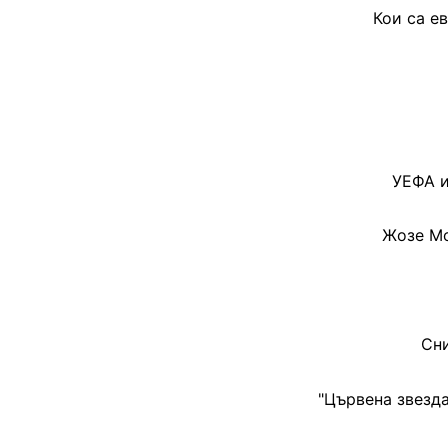
Кои са е
УЕФА и
Жозе Мо
Сни
"Цървена звезда