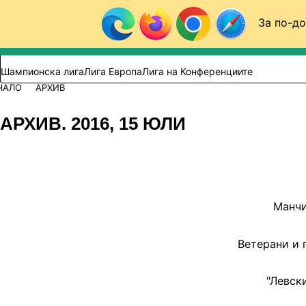
Към съдържанието
За по-до
Търси в сайта
ВИДЕО
ФУТБОЛ (БГ)
Шампионска лига
Лига Европа
Лига на Конференциите
ЧАЛО
АРХИВ
АРХИВ. 2016, 15 ЮЛИ
Манчи
Ветерани и 
"Левск