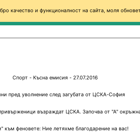
бро качество и функционалност на сайта, моля обновет
ФУТБОЛ (СВЯТ)
БАСКЕТБОЛ
ВОЛЕЙБОЛ
Спорт - Късна емисия - 27.07.2016
ни пред уволнение след загубата от ЦСКА-София
привърженици възраждат ЦСКА. Започва от "А" окръжн
и" към феновете: Ние летяхме благодарение на вас!