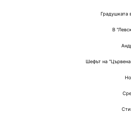
Градушката 
В "Левс
Анд
Шефът на "Цървена 
Но
Сре
Сти