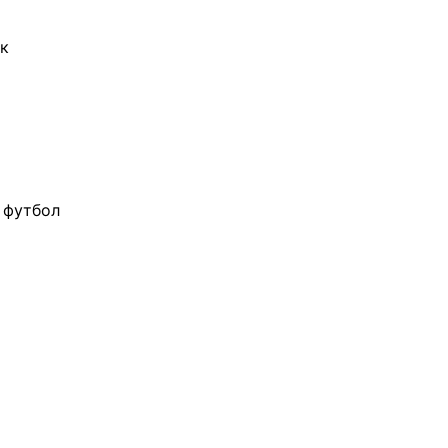
к
 футбол