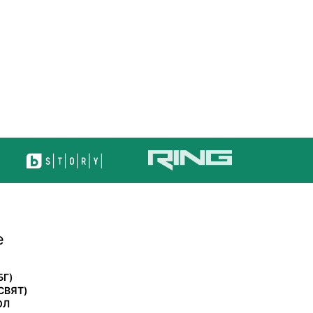
е
БГ)
СВЯТ)
ОЛ