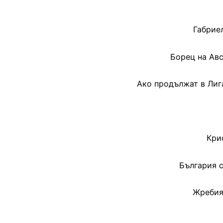
Габрие
Борец на Авс
Ако продължат в Лига
Кри
България с
Жребият