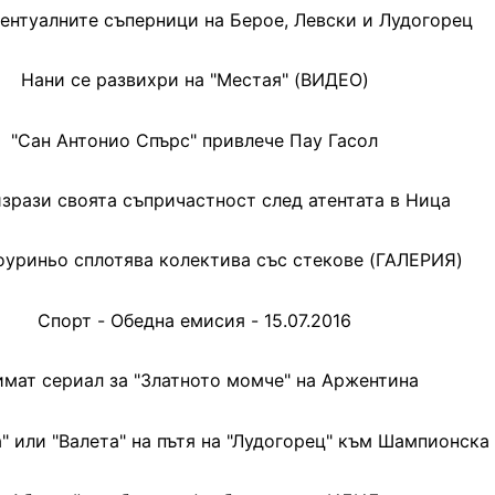
вентуалните съперници на Берое, Левски и Лудогорец
Нани се развихри на "Местая" (ВИДЕО)
"Сан Антонио Спърс" привлече Пау Гасол
зрази своята съпричастност след атентата в Ница
уриньо сплотява колектива със стекове (ГАЛЕРИЯ)
Спорт - Обедна емисия - 15.07.2016
мат сериал за "Златното момче" на Аржентина
" или "Валета" на пътя на "Лудогорец" към Шампионска