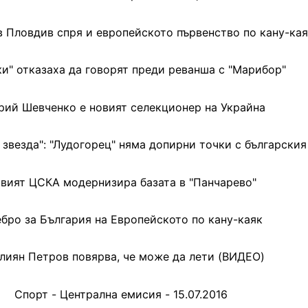
в Пловдив спря и европейското първенство по кану-кая
ки" отказаха да говорят преди реванша с "Марибор"
рий Шевченко е новият селекционер на Украйна
звезда": "Лудогорец" няма допирни точки с българския
вият ЦСКА модернизира базата в "Панчарево"
бро за България на Европейското по кану-каяк
лиян Петров повярва, че може да лети (ВИДЕО)
Спорт - Централна емисия - 15.07.2016