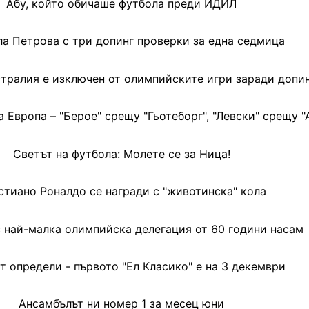
Абу, който обичаше футбола преди ИДИЛ
ла Петрова с три допинг проверки за една седмица
тралия е изключен от олимпийските игри заради допи
 Европа – "Берое" срещу "Гьотеборг", "Левски" срещу 
Светът на футбола: Молете се за Ница!
стиано Роналдо се награди с "животинска" кола
 най-малка олимпийска делегация от 60 години насам
 определи - първото "Ел Класико" е на 3 декември
Ансамбълът ни номер 1 за месец юни