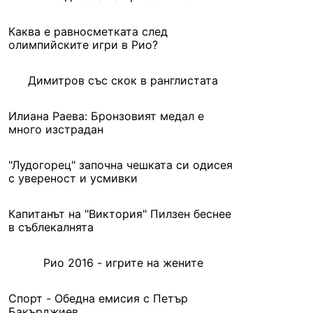
Каква е равносметката след
олимпийските игри в Рио?
Димитров със скок в ранглистата
Илиана Раева: Бронзовият медал е
много изстрадан
"Лудогорец" започна чешката си одисея
с увереност и усмивки
Капитанът на "Виктория" Пилзен беснее
в съблекалнята
Рио 2016 - игрите на жените
Спорт - Обедна емисия с Петър
Бакърджиев