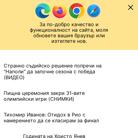
Към съдържанието
МОБИЛ
За по-добро качество и
Шампионска лига
Лига Европа
Лига на Конференциите
функционалност на сайта, моля
ЧАЛО
АРХИВ
обновете вашия браузър или
изтеглете нов.
АРХИВ. 2016, 22 АВГУСТ
Назад
Странно съдийско решение попречи на
"Наполи" да започне сезона с победа
(ВИДЕО)
Пищна церемония закри 31-вите
олимпийски игри (СНИМКИ)
Тихомир Иванов: Отидох в Рио с
намерението да се класирам за финал
Годината на Христо Янев