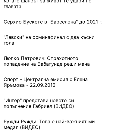
Когато шансът за живот те удари по
главата
Серхио Бускетс в "Барселона" до 2021 г.
"Левски" на осминафинал с два късни
гола
Люпко Петрович: Страхотното
попадение на Бабатунде реши мача
Спорт - Централна емисия с Елена
Яръмова - 22.09.2016
"Интер" представи новото си
попълнение Габриел (ВИДЕО)
Ружди Ружди: Това е най-важният ми
медал (ВИДЕО)