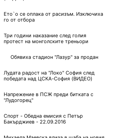
Ето`о се оплака от расизъм. Изключиха
го от отбора
Три години наказание след голия
протест на монголските треньори
Обявиха стадион "Лазур" за продан
Лудата радост на "Локо" София след
победата над ЦСКА-София (ВИДЕО)
Напрежение в ПСЖ преди битката с
"Лудогорец"
Спорт - Обедна емисия с Петър
Бакърджиев - 22.09.2016
Михаела Маевска влиза в щаба на новия