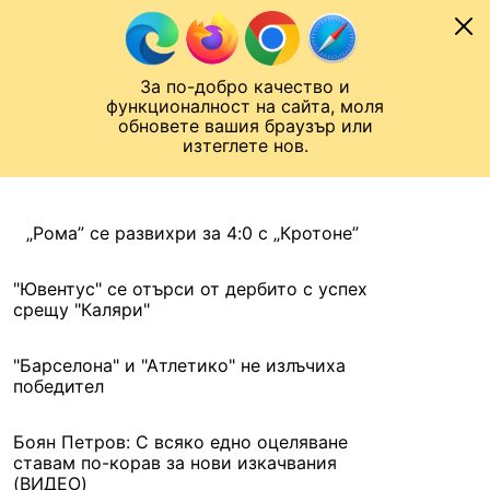
Към съдържанието
МОБИЛ
За по-добро качество и
Шампионска лига
Лига Европа
Лига на Конференциите
функционалност на сайта, моля
ЧАЛО
АРХИВ
обновете вашия браузър или
изтеглете нов.
АРХИВ. 2016, 22 СЕПТЕМВРИ
Назад
„Рома” се развихри за 4:0 с „Кротоне”
"Ювентус" се отърси от дербито с успех
срещу "Каляри"
"Барселона" и "Атлетико" не излъчиха
победител
Боян Петров: С всяко едно оцеляване
ставам по-корав за нови изкачвания
(ВИДЕО)