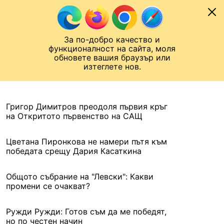
Към съдържанието
МОБИЛ
За по-добро качество и
Шампионска лига
Лига Европа
Лига на Конференциите
функционалност на сайта, моля
ЧАЛО
АРХИВ
обновете вашия браузър или
изтеглете нов.
АРХИВ. 2021, 31 АВГУСТ
Назад
Григор Димитров преодоля първия кръг
на Откритото първенство на САЩ
Цветана Пиронкова не намери пътя към
победата срещу Дария Касаткина
Общото събрание на "Левски": Какви
промени се очакват?
Ружди Ружди: Готов съм да ме победят,
но по честен начин