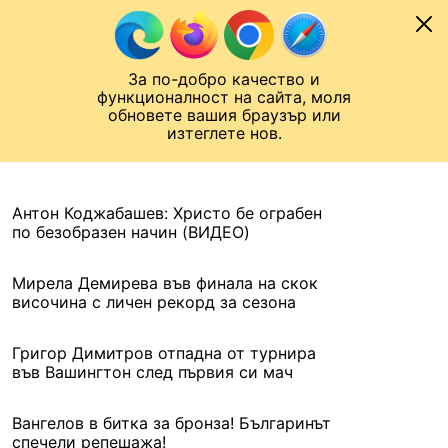
Към съдържанието
МОБИЛ
За по-добро качество и
Шампионска лига
Лига Европа
Лига на Конференциите
функционалност на сайта, моля
ЧАЛО
АРХИВ
обновете вашия браузър или
изтеглете нов.
АРХИВ. 2021, 5 АВГУСТ
Назад
Антон Коджабашев: Христо бе ограбен
по безобразен начин (ВИДЕО)
Мирела Демирева във финала на скок
височина с личен рекорд за сезона
Григор Димитров отпадна от турнира
във Вашингтон след първия си мач
Вангелов в битка за бронза! Българинът
спечели репешажа!