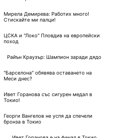
Мирела Демирева: Работих много!
Стискайте ми палци!
ЦСКА и "Локо" Пловдив на европейски
поход
Райън Краузър: Шампион заради дядо
"Барселона" обявява оставането на
Меси днес?
Ивет Горанова със сигурен медал в
Токио!
Георги Вангелов не успя да спечели
бронза в Токио
Ивет Горанова е на финал в Токио