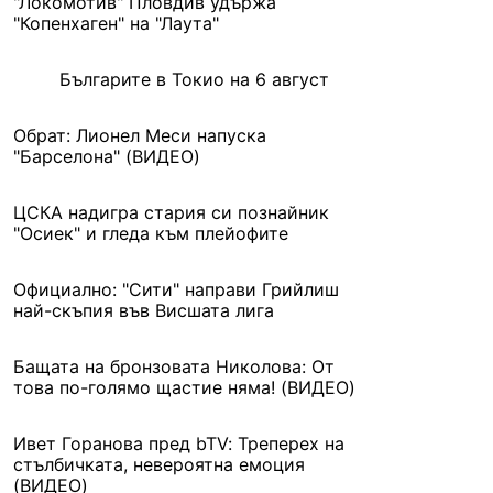
"Локомотив" Пловдив удържа
"Копенхаген" на "Лаута"
Българите в Токио на 6 август
Обрат: Лионел Меси напуска
"Барселона" (ВИДЕО)
ЦСКА надигра стария си познайник
"Осиек" и гледа към плейофите
Официално: "Сити" направи Грийлиш
най-скъпия във Висшата лига
Бащата на бронзовата Николова: От
това по-голямо щастие няма! (ВИДЕО)
Ивет Горанова пред bTV: Треперех на
стълбичката, невероятна емоция
(ВИДЕО)