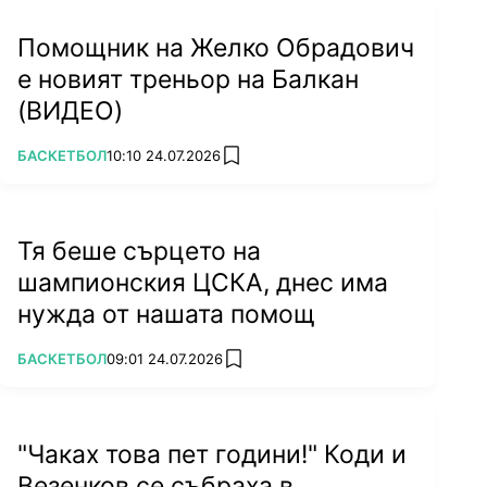
Помощник на Желко Обрадович
е новият треньор на Балкан
(ВИДЕО)
ПОВЕЧЕ ОТ
БАСКЕТБОЛ
10:10 24.07.2026
add favorites
Тя беше сърцето на
шампионския ЦСКА, днес има
нужда от нашата помощ
ПОВЕЧЕ ОТ
БАСКЕТБОЛ
09:01 24.07.2026
add favorites
"Чаках това пет години!" Коди и
Везенков се събраха в