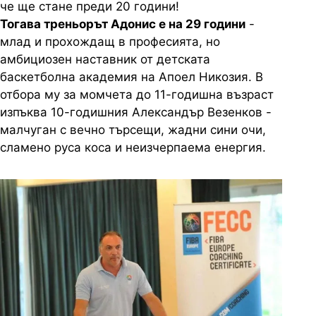
че ще стане преди 20 години!
Тогава треньорът Адонис е на 29 години
-
млад и прохождащ в професията, но
амбициозен наставник от детската
баскетболна академия на Апоел Никозия. В
отбора му за момчета до 11-годишна възраст
изпъква 10-годишния Александър Везенков -
малчуган с вечно търсещи, жадни сини очи,
сламено руса коса и неизчерпаема енергия.