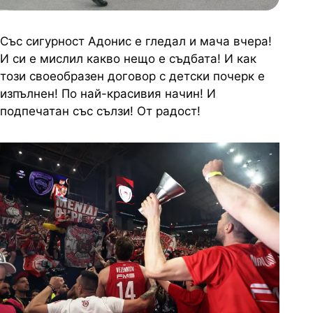
Със сигурност Адонис е гледал и мача вчера!
И си е мислил какво нещо е съдбата! И как
този своеобразен договор с детски почерк е
изпълнен! По най-красивия начин! И
подпечатан със сълзи! От радост!