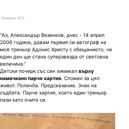
24 май 2026 г. го постигна!
Снимка: bTV
"Аз, Александър Везенков, днес - 14 април
2006 година, давам първия си автограф на
моя треньор Адонис Христу с обещанието, че
един ден ще стана суперзвезда от световна
величина."
Детски почерк със син химикал
върху
намачкано парче хартия.
Спомен за цял
живот. Поличба. Предсказание. Знак на
съдбата. Парче хартия, което един треньор
пази като очите си.