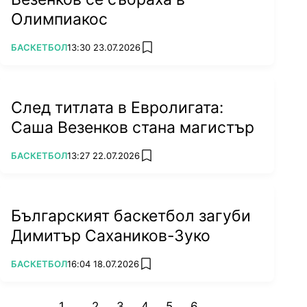
Олимпиакос
ПОВЕЧЕ ОТ
БАСКЕТБОЛ
13:30 23.07.2026
add favorites
След титлата в Евролигата:
Саша Везенков стана магистър
ПОВЕЧЕ ОТ
БАСКЕТБОЛ
13:27 22.07.2026
add favorites
Българският баскетбол загуби
Димитър Сахаников-Зуко
ПОВЕЧЕ ОТ
БАСКЕТБОЛ
16:04 18.07.2026
add favorites