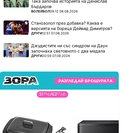
Така започва историята на Денислав
Бърдаров
ПОВЕЧЕ ОТ
ВОЛЕЙБОЛ
09:12 08.08.2026
Станозолол през добавка? Каква е
версията на бореца Дейвид Димитров?
ПОВЕЧЕ ОТ
ДРУГИ
12:51 07.08.2026
Джудистите ни със синдром на Даун
започнаха световното с два медала
ПОВЕЧЕ ОТ
ДРУГИ
20:59 07.08.2026
РАЗГЛЕДАЙ БРОШУРАТА
31
99
€
/
62
57
лв.
9