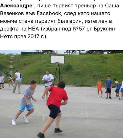
Александре
", пише първият треньор на Саша
Везенков във Facebook, след като нашето
момче стана първият българин, изтеглен в
драфта на НБА (избран под №57 от Бруклин
Нетс през 2017 г.).