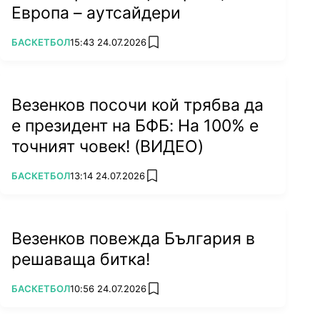
Европа – аутсайдери
ПОВЕЧЕ ОТ
БАСКЕТБОЛ
15:43 24.07.2026
add favorites
Везенков посочи кой трябва да
е президент на БФБ: На 100% е
точният човек! (ВИДЕО)
ПОВЕЧЕ ОТ
БАСКЕТБОЛ
13:14 24.07.2026
add favorites
Везенков повежда България в
решаваща битка!
ПОВЕЧЕ ОТ
БАСКЕТБОЛ
10:56 24.07.2026
add favorites