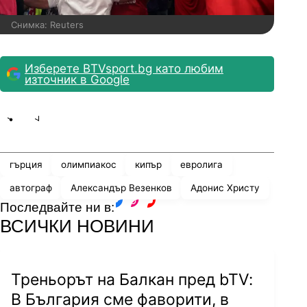
Снимка: Reuters
Изберете BTVsport.bg като любим
източник в Google
Share
save
гърция
олимпиакос
кипър
евролига
автограф
Александър Везенков
Адонис Христу
Последвайте ни в:
facebook
instagram
youtube
ВСИЧКИ НОВИНИ
Треньорът на Балкан пред bTV:
В България сме фаворити, в