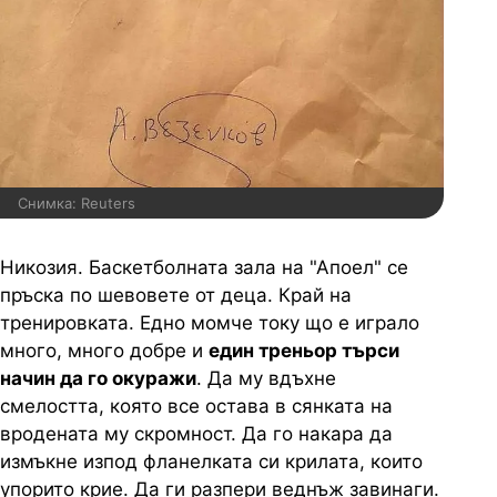
Снимка: Reuters
Никозия. Баскетболната зала на "Апоел" се
пръска по шевовете от деца. Край на
тренировката. Едно момче току що е играло
много, много добре и
един треньор търси
начин да го окуражи
. Да му вдъхне
смелостта, която все остава в сянката на
вродената му скромност. Да го накара да
измъкне изпод фланелката си крилата, които
упорито крие. Да ги разпери веднъж завинаги.