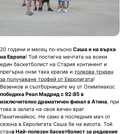
20 години и месец по-късно
Саша е на върха
на Европа
! Той постигна мечтата на всеки
един баскетболист на Стария континент и
прегърна онзи така красив и
толкова труден
за получаване трофей от Евролигата
!
Везенков и съотборниците му от Олимпиакос
победиха Реал Мадрид с 92:85 в
изключително драматичен финал в Атина
, при
това в залата на своя вечен враг
Панатинайкос. Не само в последния мач от
сезона в Евролигата Саша бе на висота. Той
стан
а Най-полезен баскетболист за редовния