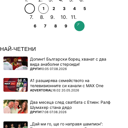
1
2
3
4
5
6
7
8
9
НАЙ-ЧЕТЕНИ
Допинг! Български борец хванат с два
вида анаболни стероиди!
ПОВЕЧЕ ОТ
ДРУГИ
10:05 07.08.2026
А1 разширява семейството на
телевизионните си канали с MAX One
ПОВЕЧЕ ОТ
ADVERTORIAL
16:02 20.05.2026
Два месеца след сватбата с Етиен: Ралф
Шумахер стана дядо
ПОВЕЧЕ ОТ
ДРУГИ
17:08 07.08.2026
„Дай ми го, ще го направя шампион“: