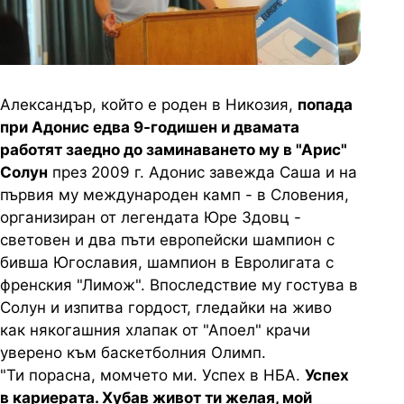
Александър, който е роден в Никозия,
попада
при Адонис едва 9-годишен и двамата
работят заедно до заминаването му в "Арис"
Солун
през 2009 г. Адонис завежда Саша и на
първия му международен камп - в Словения,
организиран от легендата Юре Здовц -
световен и два пъти европейски шампион с
бивша Югославия, шампион в Евролигата с
френския "Лимож". Впоследствие му гостува в
Солун и изпитва гордост, гледайки на живо
как някогашния хлапак от "Апоел" крачи
уверено към баскетболния Олимп.
"Ти порасна, момчето ми. Успех в НБА.
Успех
в кариерата. Хубав живот ти желая, мой