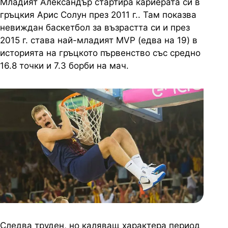
Младият Александър стартира кариерата си в
гръцкия Арис Солун през 2011 г.. Там показва
невиждан баскетбол за възрастта си и през
2015 г. става най-младият MVP (едва на 19) в
историята на гръцкото първенство със средно
16.8 точки и 7.3 борби на мач.
Следва труден, но каляващ характера период