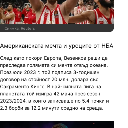
Снимка: Reuters
Американската мечта и уроците от НБА
След като покори Европа, Везенков реши да
преследва голямата си мечта отвъд океана.
През юли 2023 г. той подписа 3-годишен
договор на стойност 20 млн. долара със
Сакраменто Кингс. В най-силната лига на
планетата той изигра 42 мача през сезон
2023/2024, в които записваше по 5.4 точки и
2.3 борби за 12.2 минути средно на среща.