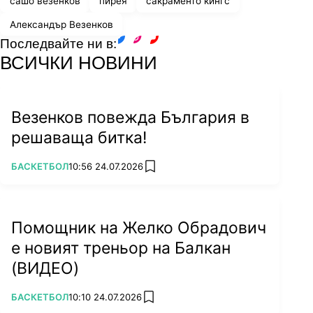
сашо везенков
пирея
сакраменто кингс
Александър Везенков
Последвайте ни в:
facebook
instagram
youtube
ВСИЧКИ НОВИНИ
Везенков повежда България в
решаваща битка!
ПОВЕЧЕ ОТ
БАСКЕТБОЛ
10:56 24.07.2026
add favorites
Помощник на Желко Обрадович
е новият треньор на Балкан
(ВИДЕО)
ПОВЕЧЕ ОТ
БАСКЕТБОЛ
10:10 24.07.2026
add favorites