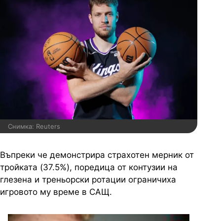
Снимка: Reuters
Въпреки че демонстрира страхотен мерник от
тройката (37.5%), поредица от контузии на
глезена и треньорски ротации ограничиха
игровото му време в САЩ.