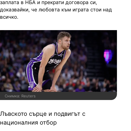
заплата в НБА и прекрати договора си,
доказвайки, че любовта към играта стои над
всичко.
Снимка: Reuters
Лъвското сърце и подвигът с
националния отбор