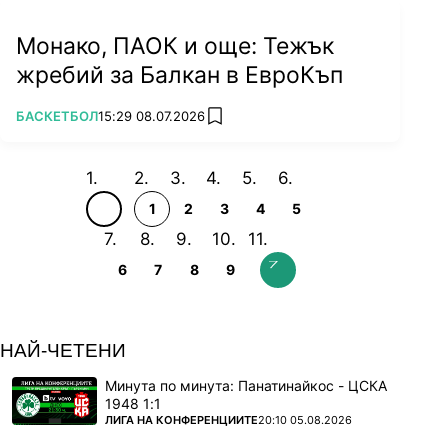
Монако, ПАОК и още: Тежък
жребий за Балкан в ЕвроКъп
ПОВЕЧЕ ОТ
БАСКЕТБОЛ
15:29 08.07.2026
add favorites
1
2
3
4
5
6
7
8
9
НАЙ-ЧЕТЕНИ
Минута по минута: Панатинайкос - ЦСКА
1948 1:1
ПОВЕЧЕ ОТ
ЛИГА НА КОНФЕРЕНЦИИТЕ
20:10 05.08.2026