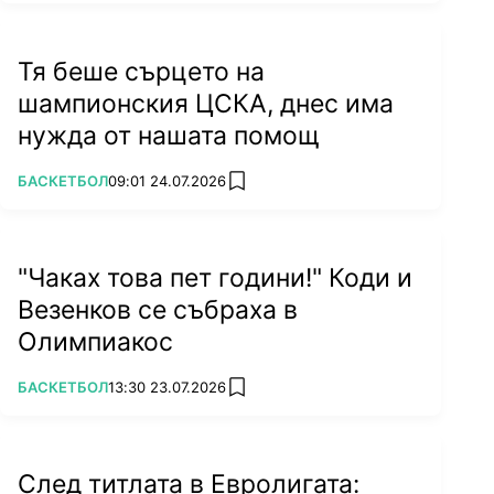
Тя беше сърцето на
шампионския ЦСКА, днес има
нужда от нашата помощ
ПОВЕЧЕ ОТ
БАСКЕТБОЛ
09:01 24.07.2026
add favorites
"Чаках това пет години!" Коди и
Везенков се събраха в
Олимпиакос
ПОВЕЧЕ ОТ
БАСКЕТБОЛ
13:30 23.07.2026
add favorites
След титлата в Евролигата: