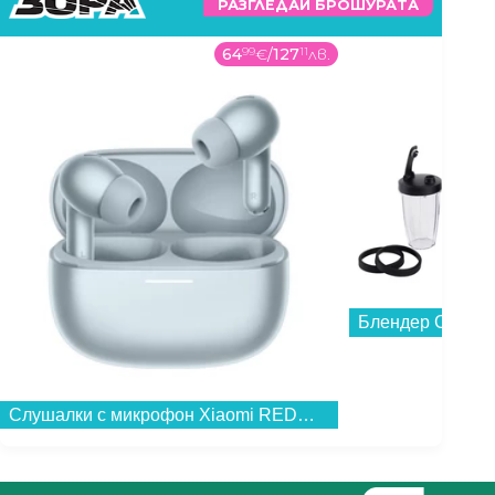
РАЗГЛЕДАЙ БРОШУРАТА
19
99
€
/
39
1
лв.
278
Блендер Crown CTB-1000...