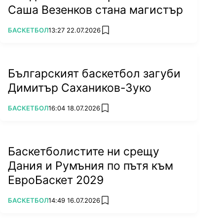
Саша Везенков стана магистър
ПОВЕЧЕ ОТ
БАСКЕТБОЛ
13:27 22.07.2026
add favorites
Българският баскетбол загуби
Димитър Сахаников-Зуко
ПОВЕЧЕ ОТ
БАСКЕТБОЛ
16:04 18.07.2026
add favorites
Баскетболистите ни срещу
Дания и Румъния по пътя към
ЕвроБаскет 2029
ПОВЕЧЕ ОТ
БАСКЕТБОЛ
14:49 16.07.2026
add favorites