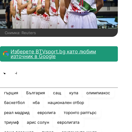
Снимка: Reuters
Изберете BTVsport.bg като любим
източник в Google
Share
save
гърция
България
сащ
купа
олимпиакос
баскетбол
нба
национален отбор
реал мадрид
евролига
торонто раптърс
триумф
арис солун
евролигата