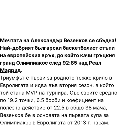
европейския връх
Мечтата на Александър Везенков се сбъдна!
Най-добрият български баскетболист стъпи
на европейския връх, до който качи гръцкия
гранд Олимпиакос
след 92:85 над Реал
Мадрид
.
Триумфът е първи за родното тежко крило в
Евролигата и идва във втория сезон, в който
той стана
MVP
на турнира. Със своите средно
по 19.2 точки, 6.5 борби и коефициент на
полезно действие от 22.5 в общо 38 мача,
Везенков бе в основата на първата купа за
Олимпиакос в Евролигата от 2013 г. насам.