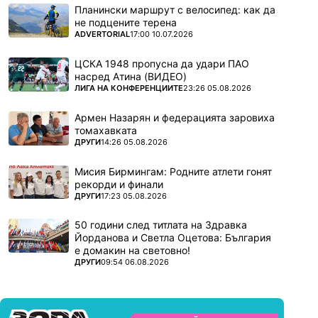
Планински маршрут с велосипед: как да
не подцените терена
ПОВЕЧЕ ОТ
ADVERTORIAL
17:00 10.07.2026
ЦСКА 1948 пропусна да удари ПАО
насред Атина (ВИДЕО)
ПОВЕЧЕ ОТ
ЛИГА НА КОНФЕРЕНЦИИТЕ
23:26 05.08.2026
Армен Назарян и федерацията заровиха
томахавката
ПОВЕЧЕ ОТ
ДРУГИ
14:26 05.08.2026
Мисия Бирмингам: Родните атлети гонят
рекорди и финали
ПОВЕЧЕ ОТ
ДРУГИ
17:23 05.08.2026
50 години след титлата на Здравка
Йорданова и Светла Оцетова: България
е домакин на световно!
ПОВЕЧЕ ОТ
ДРУГИ
09:54 06.08.2026