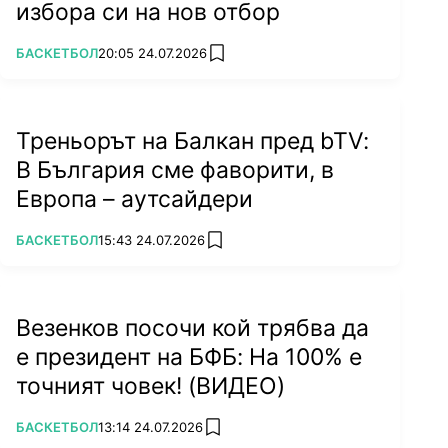
избора си на нов отбор
ПОВЕЧЕ ОТ
БАСКЕТБОЛ
20:05 24.07.2026
add favorites
Треньорът на Балкан пред bTV:
В България сме фаворити, в
Европа – аутсайдери
ПОВЕЧЕ ОТ
БАСКЕТБОЛ
15:43 24.07.2026
add favorites
Везенков посочи кой трябва да
е президент на БФБ: На 100% е
точният човек! (ВИДЕО)
ПОВЕЧЕ ОТ
БАСКЕТБОЛ
13:14 24.07.2026
add favorites