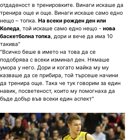
отдаденост в тренировките. Винаги искаше да
тренира още и още. Винаги искаше само едно
нещо – топка.
На всеки рожден ден или
Коледа
, той искаше само едно нещо -
нова
баскетболна топка
, дори и вече да има 10
такива"
"Всичко беше в името на това да се
подобрява с всеки изминал ден. Нямаше
умора у него. Дори и когато майка му му
казваше да се прибира, той търсеше начини
да тренира още. Така че тук говорим за един
навик, посветеност, които му помогнаха да
бъде добър във всеки един аспект"