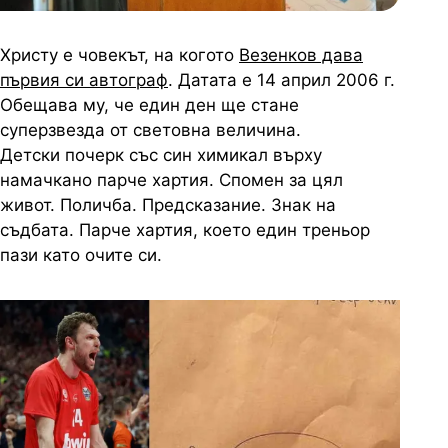
Христу е човекът, на когото
Везенков дава
първия си автограф
. Датата е 14 април 2006 г.
Обещава му, че един ден ще стане
суперзвезда от световна величина.
Детски почерк със син химикал върху
намачкано парче хартия. Спомен за цял
живот. Поличба. Предсказание. Знак на
съдбата. Парче хартия, което един треньор
пази като очите си.