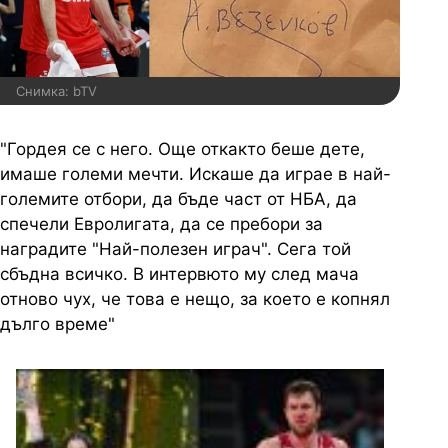
Снимка: bTV
"Гордея се с него. Още откакто беше дете,
имаше големи мечти. Искаше да играе в най-
големите отбори, да бъде част от НБА, да
спечели Евролигата, да се пребори за
наградите "Най-полезен играч". Сега той
сбъдна всичко. В интервюто му след мача
отново чух, че това е нещо, за което е копнял
дълго време"