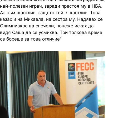
най-полезен играч, заради престоя му в НБА.
Аз съм щастлив, защото той е щастлив. Това
казах и на Михаела, на сестра му. Надявах се
Олимпиакос да спечели, понеже исках да
видя Саша да се усмихва. Той толкова време
се бореше за това отличие"