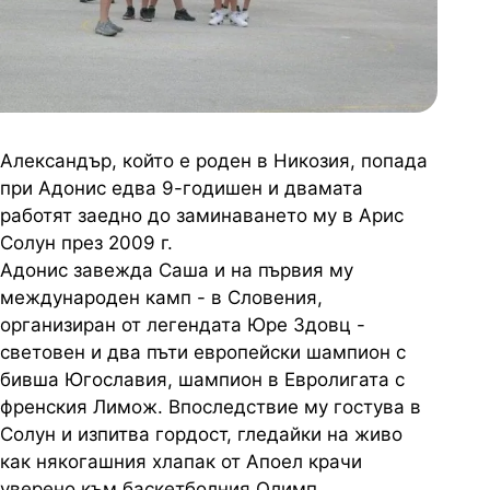
Александър, който е роден в Никозия, попада
при Адонис едва 9-годишен и двамата
работят заедно до заминаването му в Арис
Солун през 2009 г.
Адонис завежда Саша и на първия му
международен камп - в Словения,
организиран от легендата Юре Здовц -
световен и два пъти европейски шампион с
бивша Югославия, шампион в Евролигата с
френския Лимож. Впоследствие му гостува в
Солун и изпитва гордост, гледайки на живо
как някогашния хлапак от Апоел крачи
уверено към баскетболния Олимп.