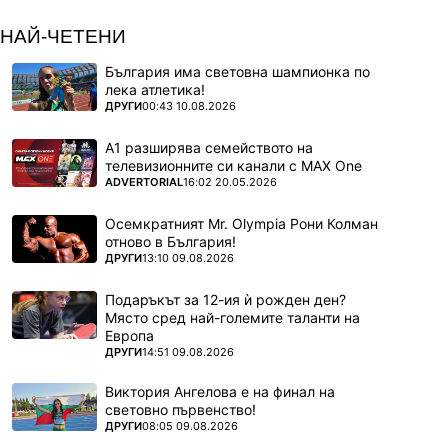
НАЙ-ЧЕТЕНИ
България има световна шампионка по
лека атлетика!
ПОВЕЧЕ ОТ
ДРУГИ
00:43 10.08.2026
А1 разширява семейството на
телевизионните си канали с MAX One
ПОВЕЧЕ ОТ
ADVERTORIAL
16:02 20.05.2026
Осемкратният Mr. Olympia Рони Колман
отново в България!
ПОВЕЧЕ ОТ
ДРУГИ
13:10 09.08.2026
Подаръкът за 12-ия ѝ рожден ден?
Място сред най-големите таланти на
Европа
ПОВЕЧЕ ОТ
ДРУГИ
14:51 09.08.2026
Виктория Ангелова е на финал на
световно първенство!
ПОВЕЧЕ ОТ
ДРУГИ
08:05 09.08.2026