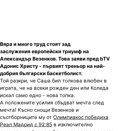
успех, каза Адонис Христу пред
bTV
Вяра и много труд стоят зад
заслужения европейски триумф на
Александър Везенков. Това заяви пред bTV
Адонис Христу - първият треньор на най-
добрия български баскетболист.
Той разкри, че Саша бил толкова влюбен в
играта, че на всеки рожден ден или Коледа
искал само едно - нова топка.
А положените усилия сбъдват мечта след
мечта! Късно снощи Везенков и
съотборниците му от
Олимпиакос победиха
Реал Мадрид с 92:85
в изключително