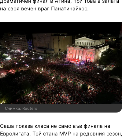
драматичен финал в Атина, при това в залата
на своя вечен враг Панатинайкос.
Снимка: Reuters
Саша показа класа не само във финала на
Евролигата. Той стана
MVP на редовния сезон
,