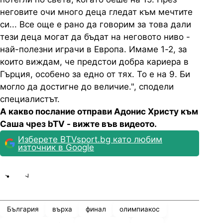
неговите очи много деца гледат към мечтите
си... Все още е рано да говорим за това дали
тези деца могат да бъдат на неговото ниво -
най-полезни играчи в Европа. Имаме 1-2, за
които виждам, че предстои добра кариера в
Гърция, особено за едно от тях. То е на 9. Би
могло да достигне до величие.", сподели
специалистът.
А какво послание отправи Адонис Христу към
Саша чрез bTV - вижте във видеото.
Изберете BTVsport.bg като любим
източник в Google
Share
save
България
върха
финал
олимпиакос