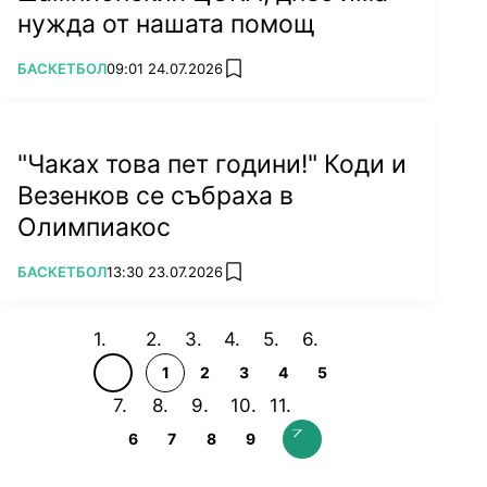
нужда от нашата помощ
ПОВЕЧЕ ОТ
БАСКЕТБОЛ
09:01 24.07.2026
add favorites
"Чаках това пет години!" Коди и
Везенков се събраха в
Олимпиакос
ПОВЕЧЕ ОТ
БАСКЕТБОЛ
13:30 23.07.2026
add favorites
1
2
3
4
5
6
7
8
9