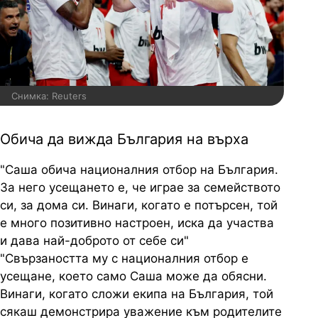
Снимка: Reuters
Обича да вижда България на върха
"Саша обича националния отбор на България.
За него усещането е, че играе за семейството
си, за дома си. Винаги, когато е потърсен, той
е много позитивно настроен, иска да участва
и дава най-доброто от себе си"
"Свързаността му с националния отбор е
усещане, което само Саша може да обясни.
Винаги, когато сложи екипа на България, той
сякаш демонстрира уважение към родителите