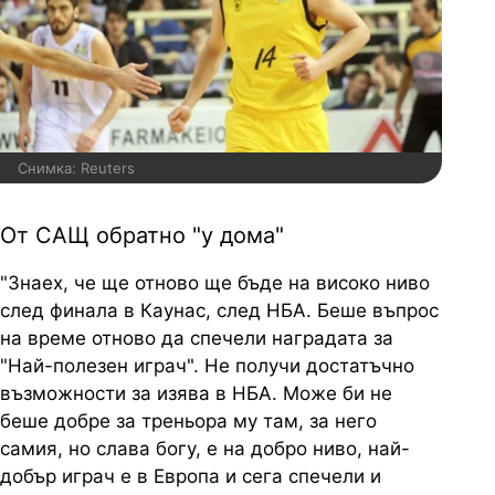
Снимка: Reuters
От САЩ обратно "у дома"
"Знаех, че ще отново ще бъде на високо ниво
след финала в Каунас, след НБА. Беше въпрос
на време отново да спечели наградата за
"Най-полезен играч". Не получи достатъчно
възможности за изява в НБА. Може би не
беше добре за треньора му там, за него
самия, но слава богу, е на добро ниво, най-
добър играч е в Европа и сега спечели и