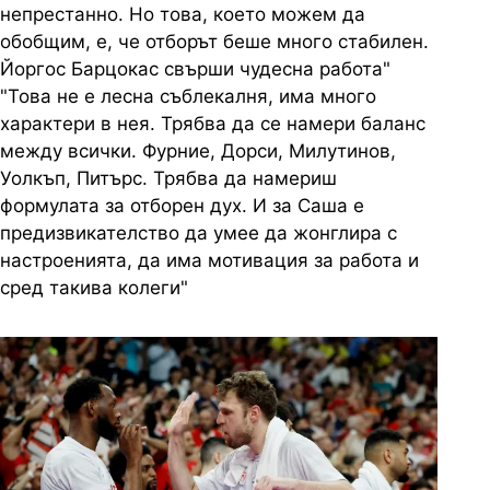
непрестанно. Но това, което можем да
обобщим, е, че отборът беше много стабилен.
Йоргос Барцокас свърши чудесна работа"
"Това не е лесна съблекалня, има много
характери в нея. Трябва да се намери баланс
между всички. Фурние, Дорси, Милутинов,
Уолкъп, Питърс. Трябва да намериш
формулата за отборен дух. И за Саша е
предизвикателство да умее да жонглира с
настроенията, да има мотивация за работа и
сред такива колеги"