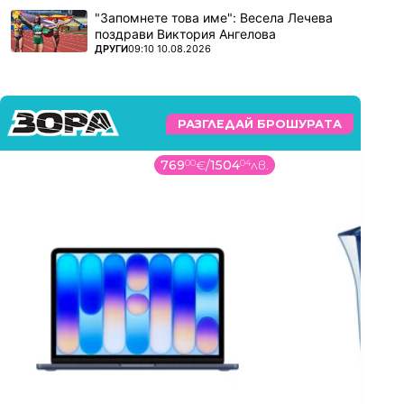
"Запомнете това име": Весела Лечева
поздрави Виктория Ангелова
ПОВЕЧЕ ОТ
ДРУГИ
09:10 10.08.2026
РАЗГЛЕДАЙ БРОШУРАТА
13
99
€
/
27
37
лв.