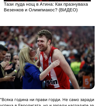
Тази луда нощ в Атина: Как празнуваха
Везенков и Олимпиакос? (ВИДЕО)
"Всяка година ни прави горди. Не само заради
успеха в Евролигата, но и заради наградите за