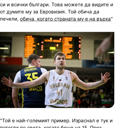
си и всички българи. Това можете да видите и
от думите му за Евровизия. Той обича да
печели,
обича, когато страната му е на върха
"
"Той е най-големият пример. Израснал е тук и
потегли по света, когато беше на 15. През