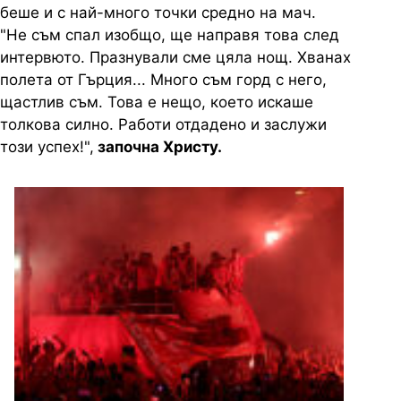
беше и с най-много точки средно на мач.
"Не съм спал изобщо, ще направя това след
интервюто. Празнували сме цяла нощ. Хванах
полета от Гърция... Много съм горд с него,
щастлив съм. Това е нещо, което искаше
толкова силно. Работи отдадено и заслужи
този успех!",
започна Христу.