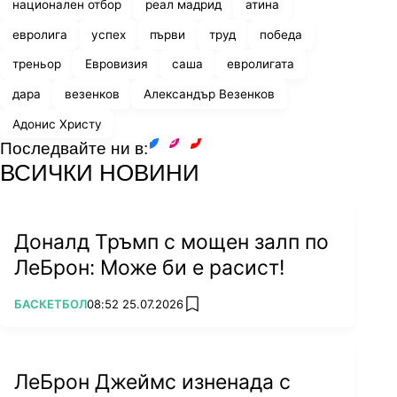
национален отбор
реал мадрид
атина
евролига
успех
първи
труд
победа
треньор
Евровизия
саша
евролигата
дара
везенков
Александър Везенков
Адонис Христу
Последвайте ни в:
facebook
instagram
youtube
ВСИЧКИ НОВИНИ
Доналд Тръмп с мощен залп по
ЛеБрон: Може би е расист!
ПОВЕЧЕ ОТ
БАСКЕТБОЛ
08:52 25.07.2026
add favorites
ЛеБрон Джеймс изненада с