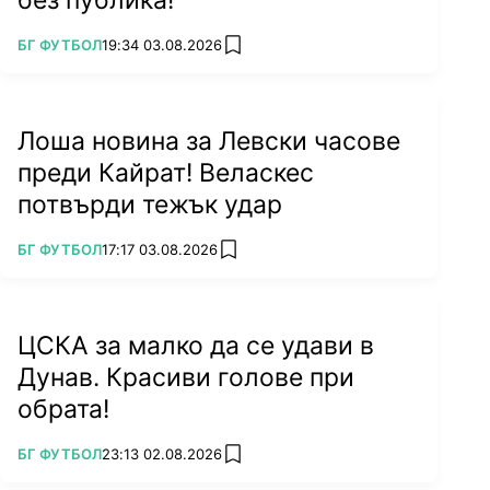
без публика!
ПОВЕЧЕ ОТ
БГ ФУТБОЛ
19:34 03.08.2026
add favorites
Лоша новина за Левски часове
преди Кайрат! Веласкес
потвърди тежък удар
ПОВЕЧЕ ОТ
БГ ФУТБОЛ
17:17 03.08.2026
add favorites
ЦСКА за малко да се удави в
Дунав. Красиви голове при
обрата!
ПОВЕЧЕ ОТ
БГ ФУТБОЛ
23:13 02.08.2026
add favorites