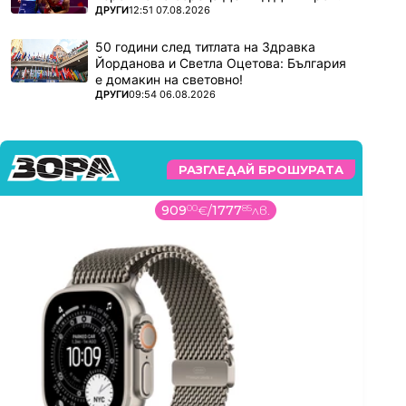
ПОВЕЧЕ ОТ
ДРУГИ
12:51 07.08.2026
50 години след титлата на Здравка
Йорданова и Светла Оцетова: България
е домакин на световно!
ПОВЕЧЕ ОТ
ДРУГИ
09:54 06.08.2026
РАЗГЛЕДАЙ БРОШУРАТА
909
00
€
/
1777
85
лв.