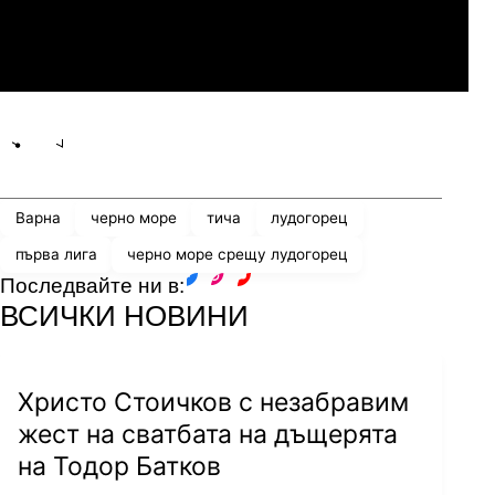
Линкълн Ред Импс
Share
save
Варна
черно море
тича
лудогорец
първа лига
черно море срещу лудогорец
Последвайте ни в:
facebook
instagram
youtube
ВСИЧКИ НОВИНИ
Христо Стоичков с незабравим
жест на сватбата на дъщерята
на Тодор Батков