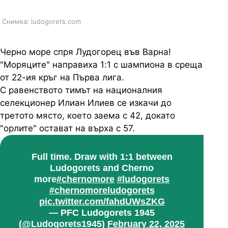
Снимка: ludogorets.com
Черно море спря Лудогорец във Варна!
"Моряците" направиха 1:1 с шампиона в среща
от 22-ия кръг на Първа лига.
С равенството тимът на националния
селекционер Илиан Илиев се изкачи до
третото място, което заема с 42, докато
"орлите" остават на върха с 57.
Full time. Draw with 1:1 between
Ludogorets and Cherno
more
#chernomore
#ludogorets
#chernomoreludogorets
pic.twitter.com/fahdUWsZKG
— PFC Ludogorets 1945
(@Ludogorets1945)
February 22, 2025