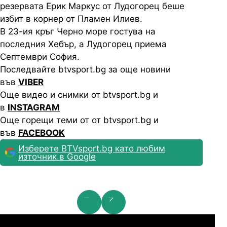
резервата Ерик Маркус от Лудогорец беше
избит в корнер от Пламен Илиев.
В 23-ия кръг Черно море гостува на
последния Хебър, а Лудогорец приема
Септември София.
Последвайте btvsport.bg за още новини
във
VIBER
Още видео и снимки от btvsport.bg и
в
INSTAGRAM
Още горещи теми от от btvsport.bg и
във
FACEBOOK
Изберете BTVsport.bg като любим
източник в Google
мпионска лига: 2nd Qualifying Round
Ша
07.2026
19:00
04.