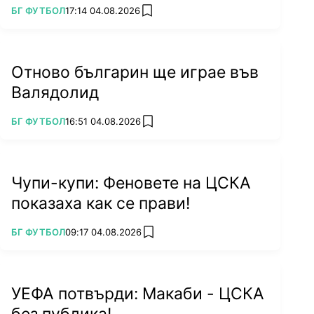
ПОВЕЧЕ ОТ
БГ ФУТБОЛ
17:14 04.08.2026
add favorites
Отново българин ще играе във
Валядолид
ПОВЕЧЕ ОТ
БГ ФУТБОЛ
16:51 04.08.2026
add favorites
Чупи-купи: Феновете на ЦСКА
показаха как се прави!
ПОВЕЧЕ ОТ
БГ ФУТБОЛ
09:17 04.08.2026
add favorites
УЕФА потвърди: Макаби - ЦСКА