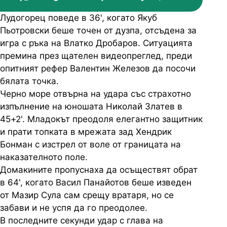
Лудогорец поведе в 36', когато Якуб
Пьотровски беше точен от дузпа, отсъдена за
игра с ръка на Влатко Дробаров. Ситуацията
премина през щателен видеопреглед, преди
опитният рефер Валентин Железов да посочи
бялата точка.
Черно море отвърна на удара със страхотно
изпълнение на юношата Николай Златев в
45+2'. Младокът преодоля елегантно защитник
и прати топката в мрежата зад Хендрик
Бонман с изстрел от воле от границата на
наказателното поле.
Домакините пропуснаха да осъществят обрат
в 64', когато Васил Панайотов беше изведен
от Мазир Сула сам срещу вратаря, но се
забави и не успя да го преодолее.
В последните секунди удар с глава на