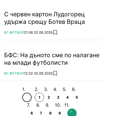
С червен картон Лудогорец
удържа срещу Ботев Враца
ПОВЕЧЕ ОТ
БГ ФУТБОЛ
21:08 02.08.2026
add favorites
БФС: На дъното сме по налагане
на млади футболисти
ПОВЕЧЕ ОТ
БГ ФУТБОЛ
12:02 02.08.2026
add favorites
1
2
3
4
5
6
7
8
9