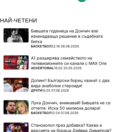
НАЙ-ЧЕТЕНИ
Бившата годеница на Дончич взе
изненадващо решение в съдебната
битка
ПОВЕЧЕ ОТ
БАСКЕТБОЛ
22:16 06.08.2026
А1 разширява семейството на
телевизионните си канали с MAX One
ПОВЕЧЕ ОТ
ADVERTORIAL
16:02 20.05.2026
Допинг! Български борец хванат с два
вида анаболни стероиди!
ПОВЕЧЕ ОТ
ДРУГИ
10:05 07.08.2026
Лука Дончич, внимавай! Бившата не се
оттегля. Иска 50 милиона долара!
ПОВЕЧЕ ОТ
БАСКЕТБОЛ
12:24 07.08.2026
Станозолол през добавка? Каква е
версията на бореца Дейвид Димитров?