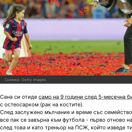
Снимка: Getty Images
Сана си отиде
само на 9 години след 5-месечна б
с остеосарком (рак на костите).
След заслужено мълчание и време със семейство
все пак се завърна към футбола - първо отново на
след това и като треньор на ПСЖ, който изведе т