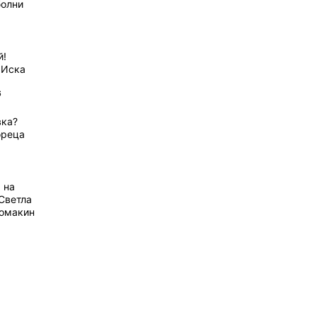
болни
й!
 Иска
6
вка?
ореца
 на
Светла
домакин