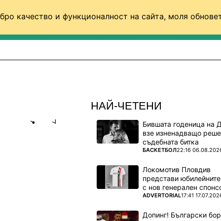
бро качество и функционалност на сайта, моля обновет
ФУТБОЛ (СВЯТ)
БАСКЕТБОЛ
ВОЛЕЙБОЛ
НАЙ-ЧЕТЕНИ
Бившата годеница на 
Share
save
взе изненадващо реше
съдебната битка
ПОВЕЧЕ ОТ
БАСКЕТБОЛ
22:16 06.08.202
ЕДА ОТ
НА ТЕРЕНА?
Локомотив Пловдив
представи юбилейните
с нов генерален спонс
ПОВЕЧЕ ОТ
ADVERTORIAL
17:41 17.07.202
ампионска
Допинг! Български бо