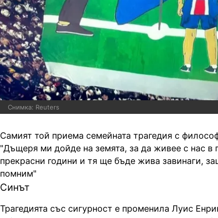
Снимка: Reuters
Самият той приема семейната трагедия с философ
"Дъщеря ми дойде на земята, за да живее с нас в
прекрасни години и тя ще бъде жива завинаги, за
помним"
Синът
Трагедията със сигурност е променила Луис Енри