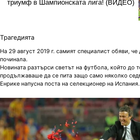
триумф в Шампионската лига! (ВИДЕО)
Трагедията
На 29 август 2019 г. самият специалист обяви, че
починала.
Новината разтърси светът на футбола, който до т
продължаваше да се пита защо само няколко сед
Енрике напусна поста на селекционер на Испания