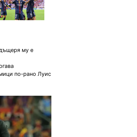
 дъщеря му е
огава
мици по-рано Луис
.