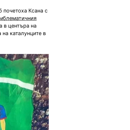
б почетоха Ксана с
емблематичния
а в центъра на
 на каталунците в