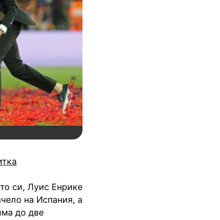
итка
то си, Луис Енрике
чело на Испания, а
има до две