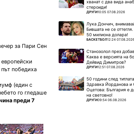
хванат с два вида ана
стероиди!
ПОВЕЧЕ ОТ
ДРУГИ
10:05 07.08.2026
Лука Дончич, внимава
Бившата не се оттегля.
50 милиона долара!
ПОВЕЧЕ ОТ
БАСКЕТБОЛ
12:24 07.08.202
вечер за Пари Сен
Станозолол през доба
Каква е версията на б
 европейски
Дейвид Димитров?
ПОВЕЧЕ ОТ
ДРУГИ
12:51 07.08.2026
и път победиха
50 години след титлата
Здравка Йорданова и 
иумф (един с
Оцетова: България е 
небето го гледаше
на световно!
чина преди 7
ПОВЕЧЕ ОТ
ДРУГИ
09:54 06.08.2026