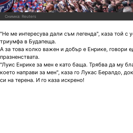
Снимка: Reuters
"Не ме интересува дали съм легенда", каза той с 
триумфа в Будапеща.
А за това колко важен и добър е Енрике, говори е
празненствата.
"Луис Енрике за мен е като баща. Трябва да му бл
което направи за мен", каза го Лукас Бералдо, д
си на терена. И го каза искрено!