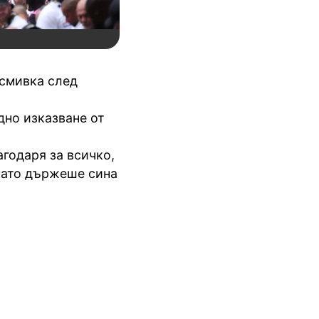
усмивка след
дно изказване от
агодаря за всичко,
окато държеше сина