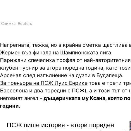
лига
Снимка: Reuters
Напрегната, тежка, но в крайна сметка щастлива 
Жермен във финала на Шампионската лига.
Парижани спечелиха трофея от най-авторитетния
клубен турнир за втора поредна година, като тоз
Арсенал след изпълнение на дузпи в Будапеща.
За треньора на ПСЖ Луис Енрике
това е трети тр
Барселона и два поредни с ПСЖ), а и този път от 
неговият ангел -
дъщеричката му Ксана, която по
години.
ПСЖ пише история - втори пореден