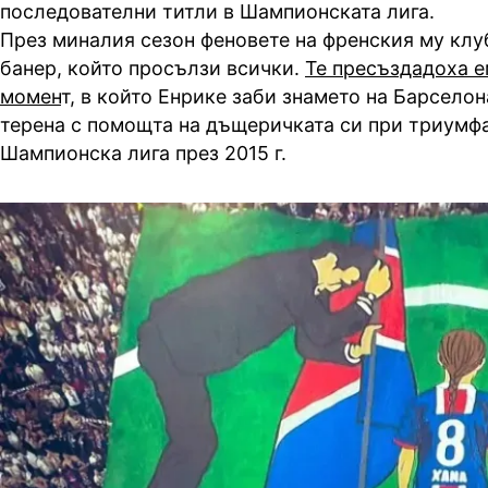
последователни титли в Шампионската лига.
През миналия сезон феновете на френския му клу
банер, който просълзи всички.
Те пресъздадоха 
момен
т, в който Енрике заби знамето на Барселон
терена с помощта на дъщеричката си при триумфа
Шампионска лига през 2015 г.