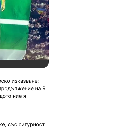
ско изказване:
 продължение на 9
щото ние я
ке, със сигурност