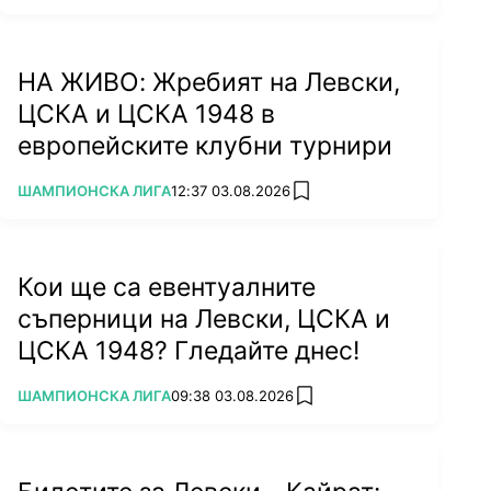
НА ЖИВО: Жребият на Левски,
ЦСКА и ЦСКА 1948 в
европейските клубни турнири
ПОВЕЧЕ ОТ
ШАМПИОНСКА ЛИГА
12:37 03.08.2026
add favorites
Кои ще са евентуалните
съперници на Левски, ЦСКА и
ЦСКА 1948? Гледайте днес!
ПОВЕЧЕ ОТ
ШАМПИОНСКА ЛИГА
09:38 03.08.2026
add favorites