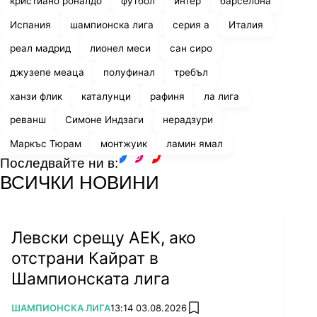
кристиано роналдо
футбол
интер
барселона
Испания
шампионска лига
серия а
Италия
реал мадрид
лионел меси
сан сиро
джузепе меаца
полуфинал
требъл
ханзи флик
каталунци
рафиня
ла лига
реванш
Симоне Индзаги
нерадзури
Маркъс Тюрам
монтжуик
ламин ямал
Последвайте ни в:
facebook
instagram
youtube
ВСИЧКИ НОВИНИ
Левски срещу АЕК, ако
отстрани Кайрат в
Шампионската лига
ПОВЕЧЕ ОТ
ШАМПИОНСКА ЛИГА
13:14 03.08.2026
add favorites