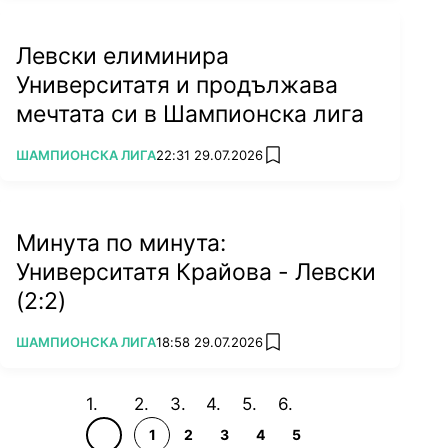
Левски елиминира
Университатя и продължава
мечтата си в Шампионска лига
ПОВЕЧЕ ОТ
ШАМПИОНСКА ЛИГА
22:31 29.07.2026
add favorites
Минута по минута:
Университатя Крайова - Левски
(2:2)
ПОВЕЧЕ ОТ
ШАМПИОНСКА ЛИГА
18:58 29.07.2026
add favorites
1
2
3
4
5