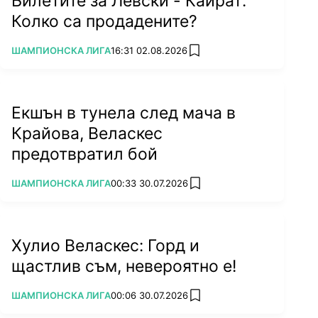
Билетите за Левски - Кайрат:
Колко са продадените?
ПОВЕЧЕ ОТ
ШАМПИОНСКА ЛИГА
16:31 02.08.2026
add favorites
Екшън в тунела след мача в
Крайова, Веласкес
предотвратил бой
ПОВЕЧЕ ОТ
ШАМПИОНСКА ЛИГА
00:33 30.07.2026
add favorites
Хулио Веласкес: Горд и
щастлив съм, невероятно е!
ПОВЕЧЕ ОТ
ШАМПИОНСКА ЛИГА
00:06 30.07.2026
add favorites