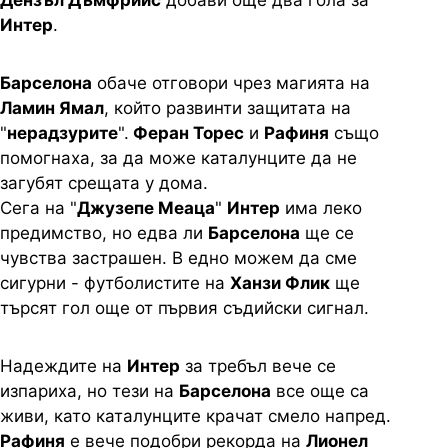
Дензъл Дъмфрийс
добави още два гола за
Интер
.
Барселона
обаче отговори чрез магията на
Ламин Ямал
, който развинти защитата на
"
нерадзурите
".
Феран Торес
и
Рафиня
също
помогнаха, за да може каталунците да не
загубят срещата у дома.
Сега на "
Джузепе Меаца
"
Интер
има леко
предимство, но едва ли
Барселона
ще се
чувства застрашен. В едно можем да сме
сигурни - футболистите на
Ханзи Флик
ще
търсят гол още от първия съдийски сигнал.
Надеждите на
Интер
за требъл вече се
изпариха, но тези на
Барселона
все още са
живи, като каталунците крачат смело напред.
Рафиня
е вече подобри рекорда на
Лионел