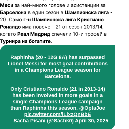
Меси
за най-много голове и асистенции за
Барселона
в един сезон в
Шампионска лига
-
20. Само
г-н Шампионска лига Кристиано
Роналдо
има повече - 21 от сезон 2013/14,
когато
Реал Мадрид
спечели 10-и трофей в
Турнира на богатите
.
Raphinha (20 - 12G 8A) has surpassed
Lionel Messi for most goal contributions
in a Champions League season for
Barcelona.
Only Cristiano Ronaldo (21 in 2013-14)
has been involved in more goals in a
single Champions League campaign
than Raphinha this season.
@OptaJoe
pic.twitter.com/lLixzQnBbE
— Sacha Pisani (@Sachk0)
April 30, 2025