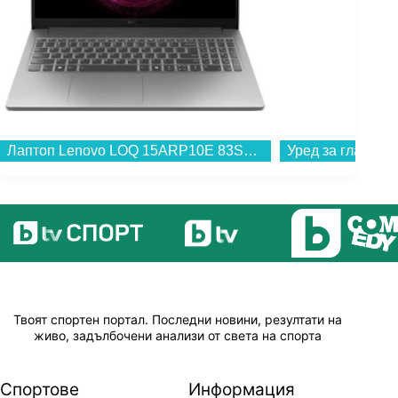
Лаптоп Lenovo LOQ 15ARP10E 83S000AEBM , 1000GB SSD , 15.60 , 16 , AMD Ryzen 7 170 OCTA CORE , NVIDIA GeForce RTX 4050 6GB GDDR6 , Без OS...
Твоят спортен портал. Последни новини, резултати на
живо, задълбочени анализи от света на спорта
Спортове
Информация