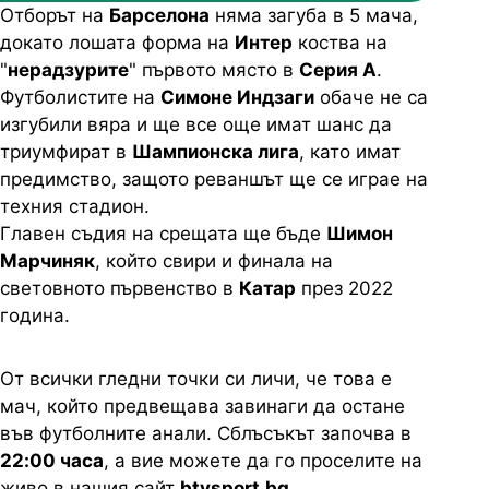
Отборът на
Барселона
няма загуба в 5 мача,
докато лошата форма на
Интер
коства на
"
нерадзурите
" първото място в
Серия А
.
Футболистите на
Симоне Индзаги
обаче не са
изгубили вяра и ще все още имат шанс да
триумфират в
Шампионска лига
, като имат
предимство, защото реваншът ще се играе на
техния стадион.
Главен съдия на срещата ще бъде
Шимон
Марчиняк
, който свири и финала на
световното първенство в
Катар
през 2022
година.
От всички гледни точки си личи, че това е
мач, който предвещава завинаги да остане
във футболните анали. Сблъсъкът започва в
22:00 часа
, а вие можете да го проселите на
живо в нашия сайт
btvsport.bg
.