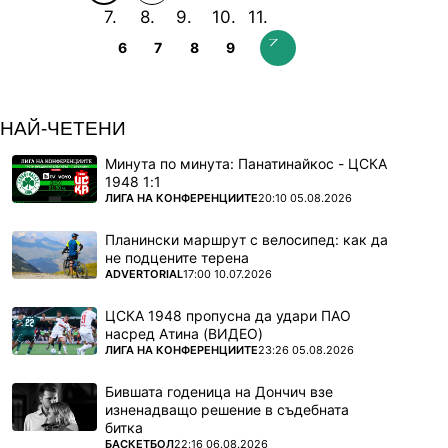
6
7
8
9
НАЙ-ЧЕТЕНИ
Минута по минута: Панатинайкос - ЦСКА
1948 1:1
ПОВЕЧЕ ОТ
ЛИГА НА КОНФЕРЕНЦИИТЕ
20:10 05.08.2026
Планински маршрут с велосипед: как да
не подцените терена
ПОВЕЧЕ ОТ
ADVERTORIAL
17:00 10.07.2026
ЦСКА 1948 пропусна да удари ПАО
насред Атина (ВИДЕО)
ПОВЕЧЕ ОТ
ЛИГА НА КОНФЕРЕНЦИИТЕ
23:26 05.08.2026
Бившата годеница на Дончич взе
изненадващо решение в съдебната
битка
ПОВЕЧЕ ОТ
БАСКЕТБОЛ
22:16 06.08.2026