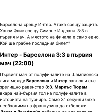
Барселона срещу Интер. Атака срещу защита.
Ханзи Флик срещу Симоне Индзаги. 3:3 в
първия мач. А мястото на финала е само едно.
Кой ще грабне последния билет?
Интер - Барселона 3:3 в първия
мач (22:00)
Първият мач от полуфиналите на Шампионска
лига между
Барселона
и
Интер
завърши със
зрелищно равенство
3:3
.
Маркъс Тюрам
вкара най-бързия гол на полуфиналите в
историята на турнира. Само 31 секунди бяха
необходими на французина да отбележи.