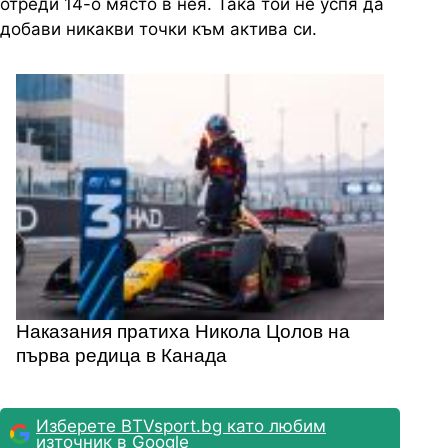
отреди 14-о място в нея. Така той не успя да
добави никакви точки към актива си.
Наказания пратиха Никола Цолов на
първа редица в Канада
Изберете BTVsport.bg като любим
източник в Google