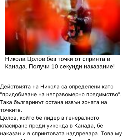
Никола Цолов без точки от спринта в
Канада. Получи 10 секунди наказание!
Действията на Никола са определени като
"придобиване на неправомерно предимство".
Така българинът остана извън зоната на
точките.
Цолов, който бе лидер в генералното
класиране преди уикенда в Канада, бе
наказан и в спринтовата надпревара. Това му