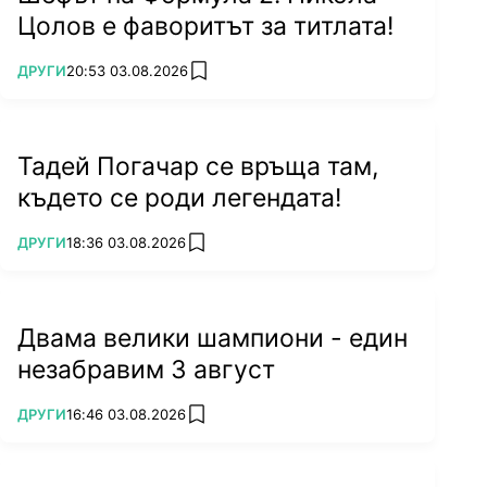
Цолов е фаворитът за титлата!
ПОВЕЧЕ ОТ
ДРУГИ
20:53 03.08.2026
add favorites
Тадей Погачар се връща там,
където се роди легендата!
ПОВЕЧЕ ОТ
ДРУГИ
18:36 03.08.2026
add favorites
Двама велики шампиони - един
незабравим 3 август
ПОВЕЧЕ ОТ
ДРУГИ
16:46 03.08.2026
add favorites