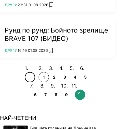
ПОВЕЧЕ ОТ
ДРУГИ
23:31 01.08.2026
add favorites
Рунд по рунд: Бойното зрелище
BRAVE 107 (ВИДЕО)
ПОВЕЧЕ ОТ
ДРУГИ
16:19 01.08.2026
add favorites
1
2
3
4
5
6
7
8
9
НАЙ-ЧЕТЕНИ
Бившата годеница на Дончич взе