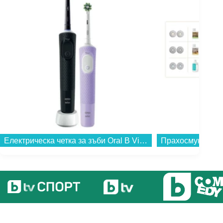
Електрическа четка за зъби Oral B Vit Pro Bl+Lil...