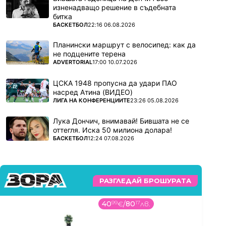
изненадващо решение в съдебната
битка
ПОВЕЧЕ ОТ
БАСКЕТБОЛ
22:16 06.08.2026
Планински маршрут с велосипед: как да
не подцените терена
ПОВЕЧЕ ОТ
ADVERTORIAL
17:00 10.07.2026
ЦСКА 1948 пропусна да удари ПАО
насред Атина (ВИДЕО)
ПОВЕЧЕ ОТ
ЛИГА НА КОНФЕРЕНЦИИТЕ
23:26 05.08.2026
Лука Дончич, внимавай! Бившата не се
оттегля. Иска 50 милиона долара!
ПОВЕЧЕ ОТ
БАСКЕТБОЛ
12:24 07.08.2026
РАЗГЛЕДАЙ БРОШУРАТА
40
99
€
/
80
17
лв.