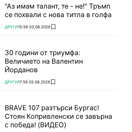
"Аз имам талант, те - не!" Тръмп
се похвали с нова титла в голфа
ПОВЕЧЕ ОТ
ДРУГИ
15:56 03.08.2026
add favorites
30 години от триумфа:
Величието на Валентин
Йорданов
ПОВЕЧЕ ОТ
ДРУГИ
17:56 02.08.2026
add favorites
BRAVE 107 разтърси Бургас!
Стоян Копривленски се завърна
с победа! (ВИДЕО)