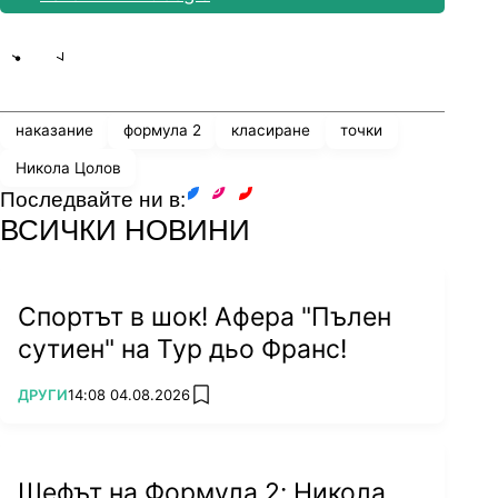
Share
save
наказание
формула 2
класиране
точки
Никола Цолов
Последвайте ни в:
facebook
instagram
youtube
ВСИЧКИ НОВИНИ
Спортът в шок! Афера "Пълен
сутиен" на Тур дьо Франс!
ПОВЕЧЕ ОТ
ДРУГИ
14:08 04.08.2026
add favorites
Шефът на Формула 2: Никола