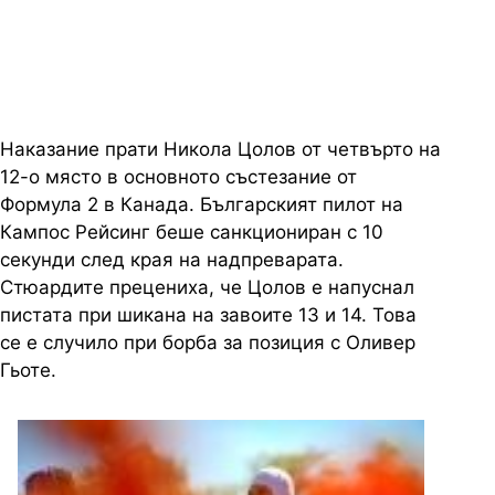
неправомерно предимство
Наказание прати Никола Цолов от четвърто на
12-о място в основното състезание от
Формула 2 в Канада. Българският пилот на
Кампос Рейсинг беше санкциониран с 10
секунди след края на надпреварата.
Стюардите прецениха, че Цолов е напуснал
пистата при шикана на завоите 13 и 14. Това
се е случило при борба за позиция с Оливер
Гьоте.