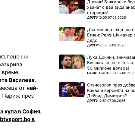
Допинг! Български бо
 тях е
хванат с два вида ана
стероиди!
ПОВЕЧЕ ОТ
ДРУГИ
10:05 07.08.2026
Два месеца след сватб
Етиен: Ралф Шумахер 
дядо
ПОВЕЧЕ ОТ
ДРУГИ
17:08 07.08.2026
скъпоценни
Лука Дончич, внимава
Бившата не се оттегля.
разкрива
50 милиона долара!
 време.
ПОВЕЧЕ ОТ
БАСКЕТБОЛ
12:24 07.08.202
та Василева,
Станозолол през доба
 месеца от
най-
Каква е версията на б
в Париж през
Дейвид Димитров?
ПОВЕЧЕ ОТ
ДРУГИ
12:51 07.08.2026
а купа в София.
btvsport.bg в