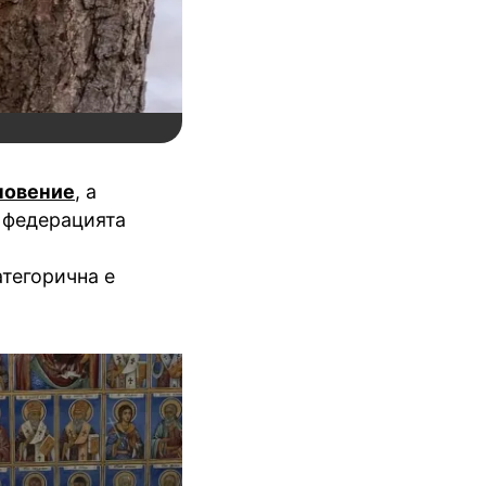
новение
, а
а федерацията
атегорична е