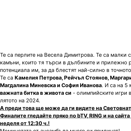
момичетата от ансамбъла? Коя от
най-щура? Коя е най-забавна? И
Те са перлите на Весела Димитрова. Те са малки 
камъни, които тя търси в дълбините и прилежно 
потенциала им, за да блестят най-силно в точното
Те са
Камелия Петрова, Рейчъл Стоянов, Маргари
Магдалина Миневска и София Иванова
. И са на 5
важната битка в живота си
- олимпийските игри 
лятото на 2024.
А преди това ще може да ги видите на Световнат
Финалите гледайте пряко по bTV, RING и на сайта 
неделя от 12:30 ч.!
Момичетата от ансамбъла много си приличат!