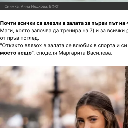
Снимка: Анна Недкова, БФХГ
Почти всички са влезли в залата за първи път на 
Маги, която започва да тренира на 7) и за всички
от пръв поглед.
"Откакто влязох в залата се влюбих в спорта и си
моето нещо
", споделя Маргарита Василева.