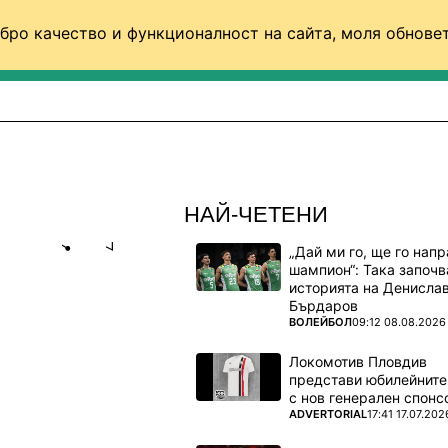
бро качество и функционалност на сайта, моля обновет
ФУТБОЛ (СВЯТ)
БАСКЕТБОЛ
ВОЛЕЙБОЛ
НАЙ-ЧЕТЕНИ
„Дай ми го, ще го нап
Share
save
шампион“: Така започв
историята на Денисла
Бърдаров
А: ЗА
ПОВЕЧЕ ОТ
ВОЛЕЙБОЛ
09:12 08.08.2026
Т ПРЪВ
Локомотив Пловдив
представи юбилейните
с нов генерален спонс
ПОВЕЧЕ ОТ
ADVERTORIAL
17:41 17.07.202
ои са