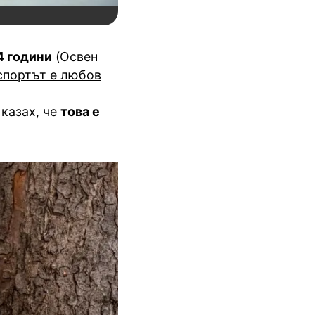
4 години
(Освен
спортът е любов
 казах, че
това е