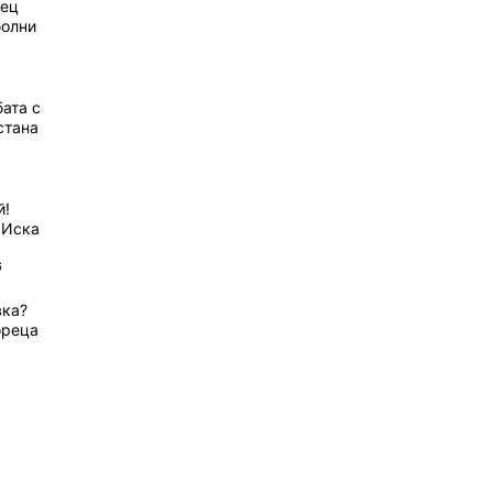
рец
болни
ата с
стана
й!
 Иска
6
вка?
ореца