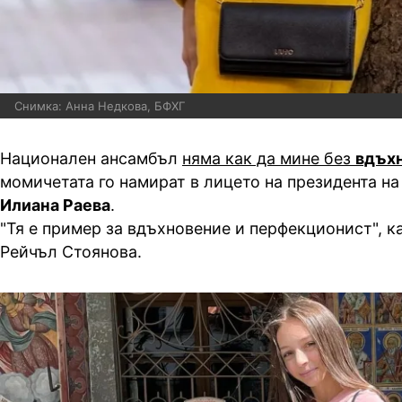
Снимка: Анна Недкова, БФХГ
Национален ансамбъл
няма как да мине без
вдъх
момичетата го намират в лицето на президента н
Илиана Раева
.
"Тя е пример за вдъхновение и перфекционист", к
Рейчъл Стоянова.