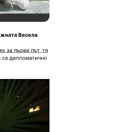
ежната Весела
ях за първи път, тя
а се дипломатично