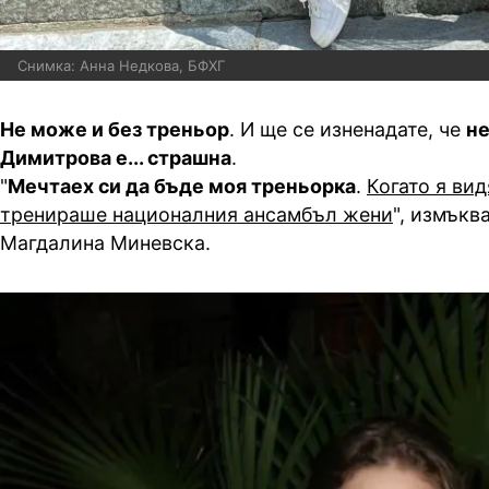
Снимка: Анна Недкова, БФХГ
Не може и без треньор
. И ще се изненадате, че
н
Димитрова е... страшна
.
"
Мечтаех си да бъде моя треньорка
.
Когато я вид
тренираше националния ансамбъл жени
", измъкв
Магдалина Миневска.