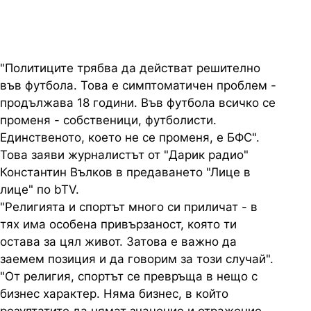
"Политиците трябва да действат решително
във футбола. Това е симптоматичен проблем -
продължава 18 години. Във футбола всичко се
променя - собственици, футболисти.
Единственото, което не се променя, е БФС".
Това заяви журналистът от "Дарик радио"
Константин Вълков в предаването "Лице в
лице" по bTV.
"Религията и спортът много си приличат - в
тях има особена привързаност, която ти
остава за цял живот. Затова е важно да
заемем позиция и да говорим за този случай".
"От религия, спортът се превръща в нещо с
бизнес характер. Няма бизнес, в който