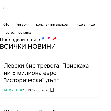
Share
save
бфс
Унгария
константин вълков
лице в лице
протест. оставка
Последвайте ни в:
facebook
instagram
youtube
ВСИЧКИ НОВИНИ
Левски бие тревога: Поискаха
ни 5 милиона евро
"исторически" дълг
ПОВЕЧЕ ОТ
БГ ФУТБОЛ
15:10 19.06.2026
add favorites