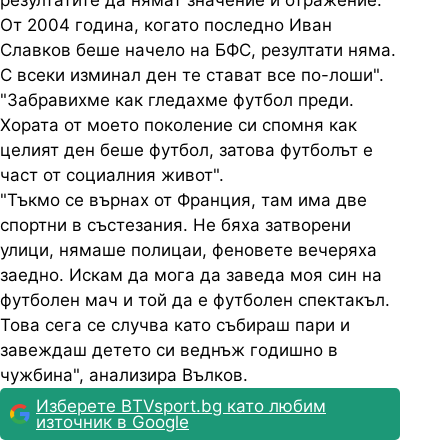
резултатите да нямат значение и отражение.
От 2004 година, когато последно Иван
Славков беше начело на БФС, резултати няма.
С всеки изминал ден те стават все по-лоши".
"Забравихме как гледахме футбол преди.
Хората от моето поколение си спомня как
целият ден беше футбол, затова футболът е
част от социалния живот".
"Тъкмо се върнах от Франция, там има две
спортни в състезания. Не бяха затворени
улици, нямаше полицаи, феновете вечеряха
заедно. Искам да мога да заведа моя син на
футболен мач и той да е футболен спектакъл.
Това сега се случва като събираш пари и
завеждаш детето си веднъж годишно в
чужбина", анализира Вълков.
Изберете BTVsport.bg като любим
източник в Google