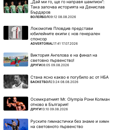
„Дай ми го, ще го направя шампион“:
Така започва историята на Денислав
Бърдаров
ПОВЕЧЕ ОТ
ВОЛЕЙБОЛ
09:12 08.08.2026
Локомотив Пловдив представи
юбилейните екипи с нов генерален
спонсор
ПОВЕЧЕ ОТ
ADVERTORIAL
17:41 17.07.2026
Виктория Ангелова е на финал на
световно първенство!
ПОВЕЧЕ ОТ
ДРУГИ
08:05 09.08.2026
Стана ясно какво е погубило ас от НБА
ПОВЕЧЕ ОТ
БАСКЕТБОЛ
23:24 08.08.2026
Осемкратният Mr. Olympia Рони Колман
отново в България!
ПОВЕЧЕ ОТ
ДРУГИ
13:10 09.08.2026
Руските гимнастички без знаме и химн
на световното първенство