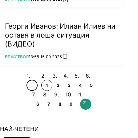
add favorites
Георги Иванов: Илиан Илиев ни
оставя в лоша ситуация
(ВИДЕО)
ПОВЕЧЕ ОТ
БГ ФУТБОЛ
13:58 15.09.2025
add favorites
1
2
3
4
5
6
7
8
9
НАЙ-ЧЕТЕНИ