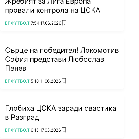
Жребият за Лига Европа
провали контрола на ЦСКА
ПОВЕЧЕ ОТ
БГ ФУТБОЛ
17:54 17.06.2026
add favorites
Сърце на победител! Локомотив
София представи Любослав
Пенев
ПОВЕЧЕ ОТ
БГ ФУТБОЛ
15:10 11.06.2026
add favorites
Глобиха ЦСКА заради свастика
в Разград
ПОВЕЧЕ ОТ
БГ ФУТБОЛ
16:15 17.03.2026
add favorites