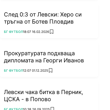
След 0:3 от Левски: Херо си
тръгна от Ботев Пловдив
ПОВЕЧЕ ОТ
БГ ФУТБОЛ
18:07 16.02.2026
add favorites
Прокуратурата подхваща
дипломата на Георги Иванов
ПОВЕЧЕ ОТ
БГ ФУТБОЛ
12:07 01.12.2025
add favorites
Левски чака битка в Перник,
ЦСКА - в Попово
ПОВЕЧЕ ОТ
БГ ФУТБОЛ
10:38 26.09.2025