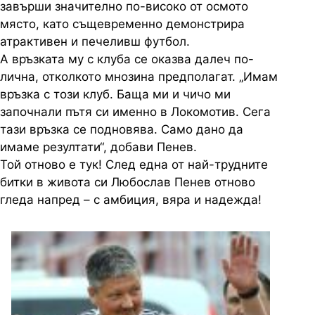
завърши значително по-високо от осмото
място, като същевременно демонстрира
атрактивен и печеливш футбол.
А връзката му с клуба се оказва далеч по-
лична, отколкото мнозина предполагат. „Имам
връзка с този клуб. Баща ми и чичо ми
започнали пътя си именно в Локомотив. Сега
тази връзка се подновява. Само дано да
имаме резултати“, добави Пенев.
Той отново е тук! След една от най-трудните
битки в живота си Любослав Пенев отново
гледа напред – с амбиция, вяра и надежда!