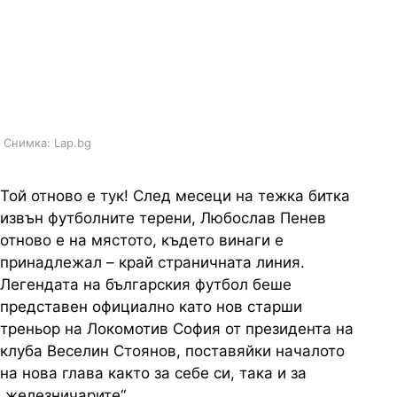
ми и чичо ми започнали пътя си
именно в Локомотив, дано да
имаме резултати, сподели Ел
Голеадор
Снимка: Lap.bg
Той отново е тук! След месеци на тежка битка
извън футболните терени, Любослав Пенев
отново е на мястото, където винаги е
принадлежал – край страничната линия.
Легендата на българския футбол беше
представен официално като нов старши
треньор на Локомотив София от президента на
клуба Веселин Стоянов, поставяйки началото
на нова глава както за себе си, така и за
„железничарите“.