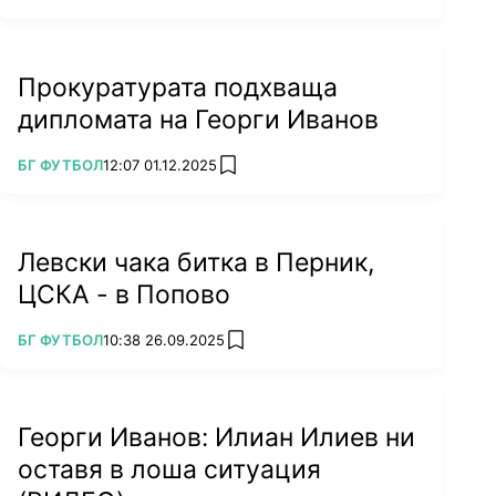
Прокуратурата подхваща
дипломата на Георги Иванов
ПОВЕЧЕ ОТ
БГ ФУТБОЛ
12:07 01.12.2025
add favorites
Левски чака битка в Перник,
ЦСКА - в Попово
ПОВЕЧЕ ОТ
БГ ФУТБОЛ
10:38 26.09.2025
add favorites
Георги Иванов: Илиан Илиев ни
оставя в лоша ситуация