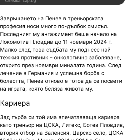
Снимка: Lap.bg
Завръщането на Пенев в треньорската
професия носи много по-дълбок смисъл.
Последният му ангажимент беше начело на
Локомотив Пловдив до 11 ноември 2024 г.
Малко след това съдбата му поднесе най-
тежкия противник – онкологично заболяване,
открито през ноември миналата година. След
лечение в Германия и успешна борба с
болестта, Пенев отново е готов да се посвети
на играта, която беляза живота му.
Кариера
Зад гърба си той има впечатляваща кариера
като треньор на ЦСКА, Литекс, Ботев Пловдив,
втория отбор на Валенсия, Царско село, ЦСКА