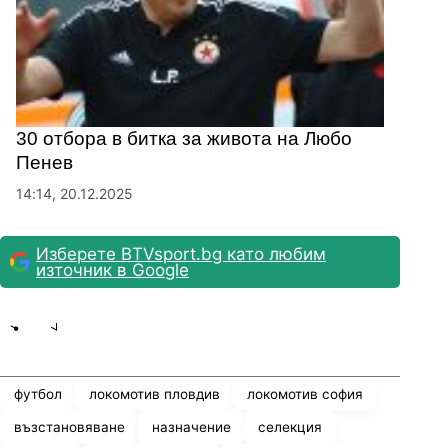
30 отбора в битка за живота на Любо
Пенев
14:14, 20.12.2025
Изберете BTVsport.bg като любим
източник в Google
Share
save
футбол
локомотив пловдив
локомотив софия
възстановяване
назначение
селекция