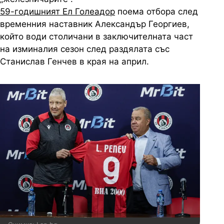
59-годишният Ел Голеадор
поема отбора след
временния наставник Александър Георгиев,
който води столичани в заключителната част
на изминалия сезон след раздялата със
Станислав Генчев в края на април.