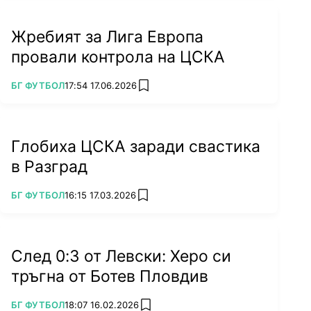
Жребият за Лига Европа
провали контрола на ЦСКА
ПОВЕЧЕ ОТ
БГ ФУТБОЛ
17:54 17.06.2026
add favorites
Глобиха ЦСКА заради свастика
в Разград
ПОВЕЧЕ ОТ
БГ ФУТБОЛ
16:15 17.03.2026
add favorites
След 0:3 от Левски: Херо си
тръгна от Ботев Пловдив
ПОВЕЧЕ ОТ
БГ ФУТБОЛ
18:07 16.02.2026
add favorites