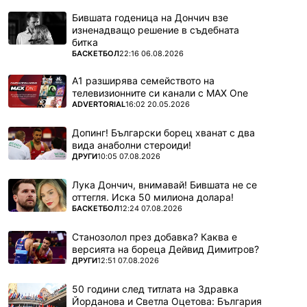
Бившата годеница на Дончич взе
изненадващо решение в съдебната
битка
ПОВЕЧЕ ОТ
БАСКЕТБОЛ
22:16 06.08.2026
А1 разширява семейството на
телевизионните си канали с MAX One
ПОВЕЧЕ ОТ
ADVERTORIAL
16:02 20.05.2026
Допинг! Български борец хванат с два
вида анаболни стероиди!
ПОВЕЧЕ ОТ
ДРУГИ
10:05 07.08.2026
Лука Дончич, внимавай! Бившата не се
оттегля. Иска 50 милиона долара!
ПОВЕЧЕ ОТ
БАСКЕТБОЛ
12:24 07.08.2026
Станозолол през добавка? Каква е
версията на бореца Дейвид Димитров?
ПОВЕЧЕ ОТ
ДРУГИ
12:51 07.08.2026
50 години след титлата на Здравка
Йорданова и Светла Оцетова: България