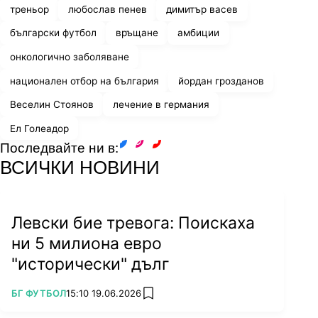
треньор
любослав пенев
димитър васев
български футбол
връщане
амбиции
онкологично заболяване
национален отбор на българия
йордан грозданов
Веселин Стоянов
лечение в германия
Ел Голеадор
Последвайте ни в:
facebook
instagram
youtube
ВСИЧКИ НОВИНИ
Левски бие тревога: Поискаха
ни 5 милиона евро
"исторически" дълг
ПОВЕЧЕ ОТ
БГ ФУТБОЛ
15:10 19.06.2026
add favorites