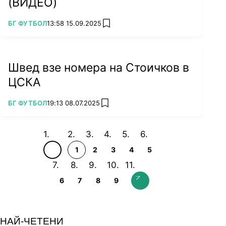
(ВИДЕО)
ПОВЕЧЕ ОТ
БГ ФУТБОЛ
13:58 15.09.2025
add favorites
Швед взе номера на Стоичков в
ЦСКА
ПОВЕЧЕ ОТ
БГ ФУТБОЛ
19:13 08.07.2025
add favorites
1
2
3
4
5
6
7
8
9
НАЙ-ЧЕТЕНИ