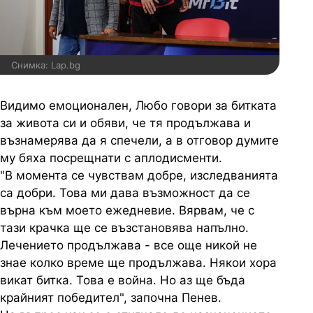
Снимка: Lap.bg
Видимо емоционален, Любо говори за битката
за живота си и обяви, че тя продължава и
възнамерява да я спечели, а в отговор думите
му бяха посрещнати с аплодисменти.
"В момента се чувствам добре, изследванията
са добри. Това ми дава възможност да се
върна към моето ежедневие. Вярвам, че с
тази крачка ще се възстановява напълно.
Лечението продължава - все още никой не
знае колко време ще продължава. Някои хора
викат битка. Това е война. Но аз ще бъда
крайният победител", започна Пенев.