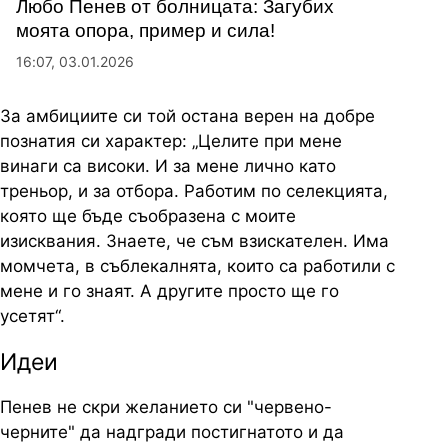
Любо Пенев от болницата: Загубих
моята опора, пример и сила!
16:07, 03.01.2026
За амбициите си той остана верен на добре
познатия си характер: „Целите при мене
винаги са високи. И за мене лично като
треньор, и за отбора. Работим по селекцията,
която ще бъде съобразена с моите
изисквания. Знаете, че съм взискателен. Има
момчета, в съблекалнята, които са работили с
мене и го знаят. А другите просто ще го
усетят“.
Идеи
Пенев не скри желанието си "червено-
черните" да надгради постигнатото и да