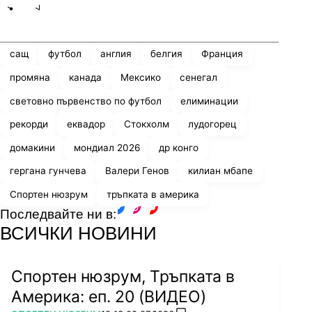
Share
save
сащ
футбол
англия
белгия
Франция
промяна
канада
Мексико
сенегал
световно първенство по футбол
елиминации
рекорди
еквадор
Стокхолм
лудогорец
домакини
мондиал 2026
др конго
гергана гунчева
Валери Генов
килиан мбапе
Спортен нюзрум
тръпката в америка
Последвайте ни в:
facebook
instagram
youtube
ВСИЧКИ НОВИНИ
Спортен нюзрум, Тръпката в
Америка: еп. 20 (ВИДЕО)