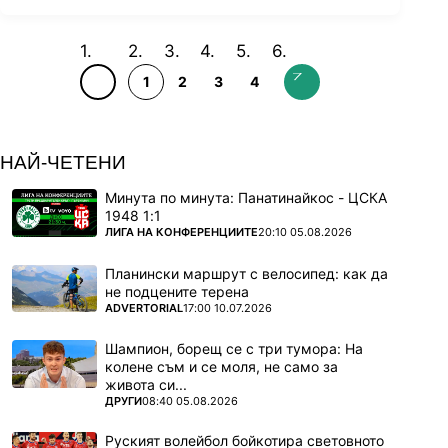
1
2
3
4
НАЙ-ЧЕТЕНИ
Минута по минута: Панатинайкос - ЦСКА
1948 1:1
ПОВЕЧЕ ОТ
ЛИГА НА КОНФЕРЕНЦИИТЕ
20:10 05.08.2026
Планински маршрут с велосипед: как да
не подцените терена
ПОВЕЧЕ ОТ
ADVERTORIAL
17:00 10.07.2026
Шампион, борещ се с три тумора: На
колене съм и се моля, не само за
живота си...
ПОВЕЧЕ ОТ
ДРУГИ
08:40 05.08.2026
Руският волейбол бойкотира световното