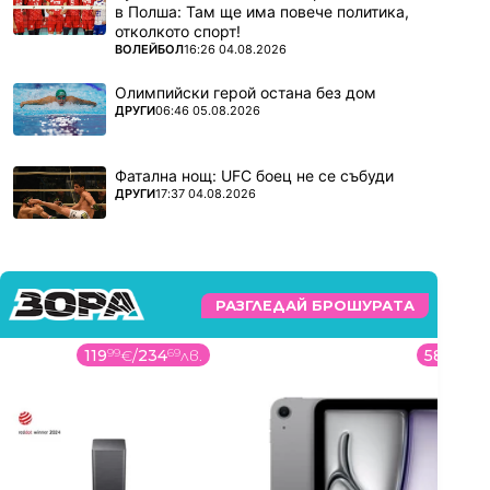
в Полша: Там ще има повече политика,
отколкото спорт!
ПОВЕЧЕ ОТ
ВОЛЕЙБОЛ
16:26 04.08.2026
Олимпийски герой остана без дом
ПОВЕЧЕ ОТ
ДРУГИ
06:46 05.08.2026
Фатална нощ: UFC боец не се събуди
ПОВЕЧЕ ОТ
ДРУГИ
17:37 04.08.2026
РАЗГЛЕДАЙ БРОШУРАТА
119
99
€
/
234
69
лв.
589
00
€
/