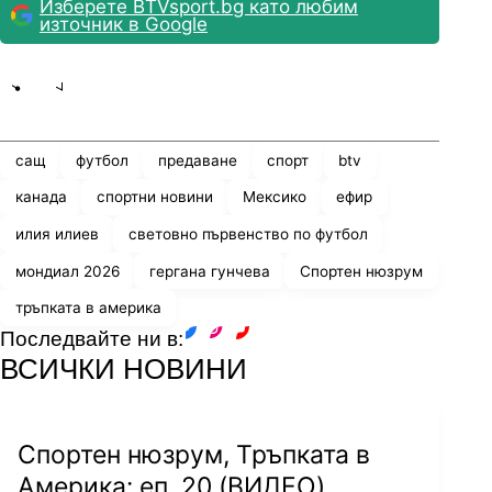
Изберете BTVsport.bg като любим
източник в Google
Share
save
сащ
футбол
предаване
спорт
btv
канада
спортни новини
Мексико
ефир
илия илиев
световно първенство по футбол
мондиал 2026
гергана гунчева
Спортен нюзрум
тръпката в америка
Последвайте ни в:
facebook
instagram
youtube
ВСИЧКИ НОВИНИ
Спортен нюзрум, Тръпката в
Америка: еп. 20 (ВИДЕО)