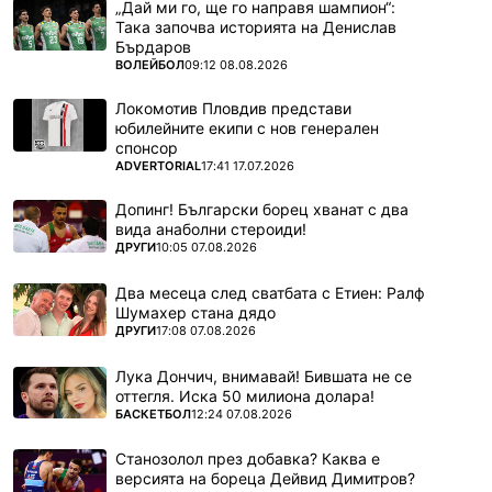
„Дай ми го, ще го направя шампион“:
Така започва историята на Денислав
Бърдаров
ПОВЕЧЕ ОТ
ВОЛЕЙБОЛ
09:12 08.08.2026
Локомотив Пловдив представи
юбилейните екипи с нов генерален
спонсор
ПОВЕЧЕ ОТ
ADVERTORIAL
17:41 17.07.2026
Допинг! Български борец хванат с два
вида анаболни стероиди!
ПОВЕЧЕ ОТ
ДРУГИ
10:05 07.08.2026
Два месеца след сватбата с Етиен: Ралф
Шумахер стана дядо
ПОВЕЧЕ ОТ
ДРУГИ
17:08 07.08.2026
Лука Дончич, внимавай! Бившата не се
оттегля. Иска 50 милиона долара!
ПОВЕЧЕ ОТ
БАСКЕТБОЛ
12:24 07.08.2026
Станозолол през добавка? Каква е
версията на бореца Дейвид Димитров?