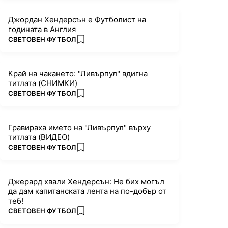
Джордан Хендерсън е Футболист на
годината в Англия
ПОВЕЧЕ ОТ
СВЕТОВЕН ФУТБОЛ
add favorites
Край на чакането: "Ливърпул" вдигна
титлата (СНИМКИ)
ПОВЕЧЕ ОТ
СВЕТОВЕН ФУТБОЛ
add favorites
Гравираха името на "Ливърпул" върху
титлата (ВИДЕО)
ПОВЕЧЕ ОТ
СВЕТОВЕН ФУТБОЛ
add favorites
Джерард хвали Хендерсън: Не бих могъл
да дам капитанската лента на по-добър от
теб!
ПОВЕЧЕ ОТ
СВЕТОВЕН ФУТБОЛ
add favorites