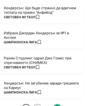
Хендерсън: Ще бъде странно да вдигнем
титлата на празен "Анфийлд"
ПОВЕЧЕ ОТ
СВЕТОВЕН ФУТБОЛ
add favorites
Избраха Джордан Хендерсън за №1 в
Англия
ПОВЕЧЕ ОТ
ШАМПИОНСКА ЛИГА
add favorites
Рахим Стърлинг одрал Джо Гомес при
спречкването (СНИМКА)
ПОВЕЧЕ ОТ
СВЕТОВЕН ФУТБОЛ
add favorites
Хендерсън: Не загубихме заради грешките
на Кариус
ПОВЕЧЕ ОТ
ШАМПИОНСКА ЛИГА
add favorites