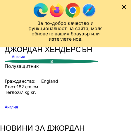
Към съдържанието
МОБИЛ
За по-добро качество и
Шампионска лига
Лига Европа
Лига на Конференциите
функционалност на сайта, моля
ЧАЛО
СТАТИСТИКИ
обновете вашия браузър или
изтеглете нов.
ДЖОРДАН ХЕНДЕРСЪН
Англия
8
Полузащитник
Гражданство:
England
Ръст:
182 cm см
Тегло:
67 kg кг.
Англия
НОВИНИ ЗА ДЖОРДАН