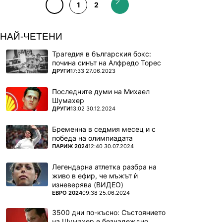
1
2
НАЙ-ЧЕТЕНИ
Трагедия в българския бокс:
почина синът на Алфредо Торес
ПОВЕЧЕ ОТ
ДРУГИ
17:33 27.06.2023
Последните думи на Михаел
Шумахер
ПОВЕЧЕ ОТ
ДРУГИ
13:02 30.12.2024
Бременна в седмия месец и с
победа на олимпиадата
ПОВЕЧЕ ОТ
ПАРИЖ 2024
12:40 30.07.2024
Легендарна атлетка разбра на
живо в ефир, че мъжът ѝ
изневерява (ВИДЕО)
ПОВЕЧЕ ОТ
ЕВРО 2024
09:38 25.06.2024
3500 дни по-късно: Състоянието
на Шумахер е безнадеждно