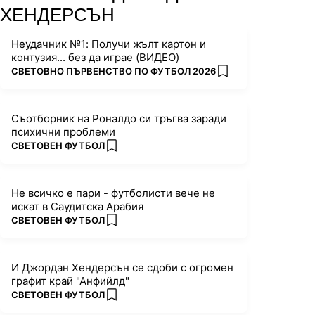
ХЕНДЕРСЪН
Неудачник №1: Получи жълт картон и
контузия... без да играе (ВИДЕО)
ПОВЕЧЕ ОТ
СВЕТОВНО ПЪРВЕНСТВО ПО ФУТБОЛ 2026
add favorites
Съотборник на Роналдо си тръгва заради
психични проблеми
ПОВЕЧЕ ОТ
СВЕТОВЕН ФУТБОЛ
add favorites
Не всичко е пари - футболисти вече не
искат в Саудитска Арабия
ПОВЕЧЕ ОТ
СВЕТОВЕН ФУТБОЛ
add favorites
И Джордан Хендерсън се сдоби с огромен
графит край "Анфийлд"
ПОВЕЧЕ ОТ
СВЕТОВЕН ФУТБОЛ
add favorites