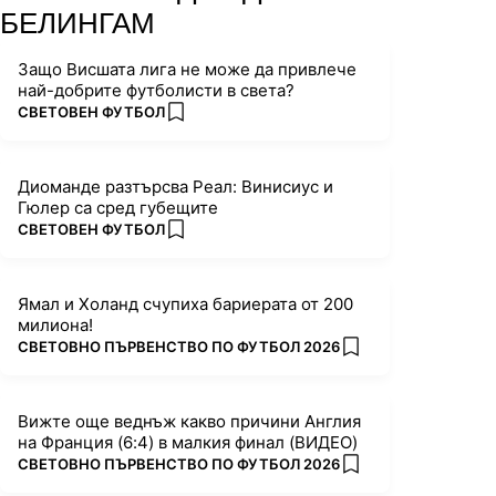
БЕЛИНГАМ
Защо Висшата лига не може да привлече
най-добрите футболисти в света?
ПОВЕЧЕ ОТ
СВЕТОВЕН ФУТБОЛ
add favorites
Диоманде разтърсва Реал: Винисиус и
Гюлер са сред губещите
ПОВЕЧЕ ОТ
СВЕТОВЕН ФУТБОЛ
add favorites
Ямал и Холанд счупиха бариерата от 200
милиона!
ПОВЕЧЕ ОТ
СВЕТОВНО ПЪРВЕНСТВО ПО ФУТБОЛ 2026
add favorites
Вижте още веднъж какво причини Англия
на Франция (6:4) в малкия финал (ВИДЕО)
ПОВЕЧЕ ОТ
СВЕТОВНО ПЪРВЕНСТВО ПО ФУТБОЛ 2026
add favorites