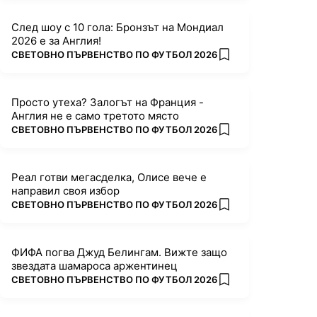
След шоу с 10 гола: Бронзът на Мондиал
2026 е за Англия!
ПОВЕЧЕ ОТ
СВЕТОВНО ПЪРВЕНСТВО ПО ФУТБОЛ 2026
add favorites
Просто утеха? Залогът на Франция -
Англия не е само третото място
ПОВЕЧЕ ОТ
СВЕТОВНО ПЪРВЕНСТВО ПО ФУТБОЛ 2026
add favorites
Реал готви мегасделка, Олисе вече е
направил своя избор
ПОВЕЧЕ ОТ
СВЕТОВНО ПЪРВЕНСТВО ПО ФУТБОЛ 2026
add favorites
ФИФА погва Джуд Белингам. Вижте защо
звездата шамароса аржентинец
ПОВЕЧЕ ОТ
СВЕТОВНО ПЪРВЕНСТВО ПО ФУТБОЛ 2026
add favorites