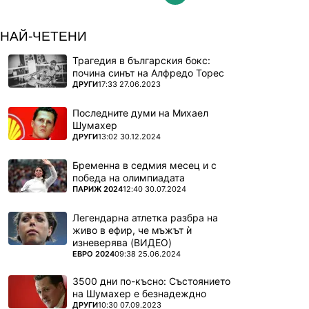
НАЙ-ЧЕТЕНИ
Трагедия в българския бокс:
почина синът на Алфредо Торес
ПОВЕЧЕ ОТ
ДРУГИ
17:33 27.06.2023
Последните думи на Михаел
Шумахер
ПОВЕЧЕ ОТ
ДРУГИ
13:02 30.12.2024
Бременна в седмия месец и с
победа на олимпиадата
ПОВЕЧЕ ОТ
ПАРИЖ 2024
12:40 30.07.2024
Легендарна атлетка разбра на
живо в ефир, че мъжът ѝ
изневерява (ВИДЕО)
ПОВЕЧЕ ОТ
ЕВРО 2024
09:38 25.06.2024
3500 дни по-късно: Състоянието
на Шумахер е безнадеждно
ПОВЕЧЕ ОТ
ДРУГИ
10:30 07.09.2023