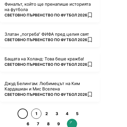
Финалът, който ще пренапише историята
на футбола
ПОВЕЧЕ ОТ
СВЕТОВНО ПЪРВЕНСТВО ПО ФУТБОЛ 2026
add favorites
Златан „погреба“ ФИФА пред целия свят
ПОВЕЧЕ ОТ
СВЕТОВНО ПЪРВЕНСТВО ПО ФУТБОЛ 2026
add favorites
Бащата на Холанд: Това беше кражба!
ПОВЕЧЕ ОТ
СВЕТОВНО ПЪРВЕНСТВО ПО ФУТБОЛ 2026
add favorites
Джуд Белингам: Любимецът на Ким
Кардашиан и Мис Вселена
ПОВЕЧЕ ОТ
СВЕТОВНО ПЪРВЕНСТВО ПО ФУТБОЛ 2026
add favorites
1
2
3
4
5
6
7
8
9