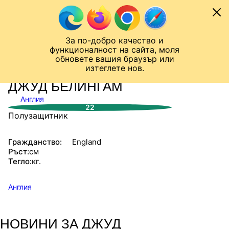
Към съдържанието
МОБИЛ
За по-добро качество и
Шампионска лига
Лига Европа
Лига на Конференциите
функционалност на сайта, моля
ЧАЛО
СТАТИСТИКИ
обновете вашия браузър или
изтеглете нов.
ДЖУД БЕЛИНГАМ
Англия
22
Полузащитник
Гражданство:
England
Ръст:
см
Тегло:
кг.
Англия
НОВИНИ ЗА ДЖУД