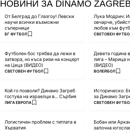
НОВИНИ ЗА DINAMO ZAGRE
От Белград до Глазгоу! Левски
Лука Модрич: И
научи всички възможни
овчарче, убийст
съперници
любов към футб
ПОВЕЧЕ ОТ
ПОВЕЧЕ ОТ
БГ ФУТБОЛ
СВЕТОВЕН ФУТБО
add favorites
Футболен бос трябва да лежи в
Девета година 
затвора, но къса ризи на концерт
лига – Марица 
на Цеца (ВИДЕО)
(ВИДЕО)
ПОВЕЧЕ ОТ
ПОВЕЧЕ ОТ
СВЕТОВЕН ФУТБОЛ
ВОЛЕЙБОЛ
add favorites
add fa
Кой го позволи? Динамо Загреб
Историческо: Б
гостува на израелци в... Сърбия
за Динамо Загр
ПОВЕЧЕ ОТ
ПОВЕЧЕ ОТ
ЛИГА ЕВРОПА
СВЕТОВЕН ФУТБО
add favorites
Логистичен проблем с титлата в
Бобан или Аркан
Хърватия
започна югосла