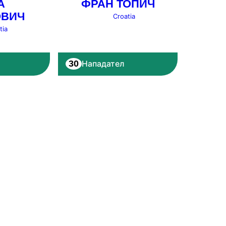
А
ФРАН ТОПИЧ
ОВИЧ
Croatia
tia
30
Нападател