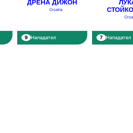
ДРЕНА ДИЖОН
ЛУК
СТОЙК
Croatia
Croa
9
7
Нападател
Нападател