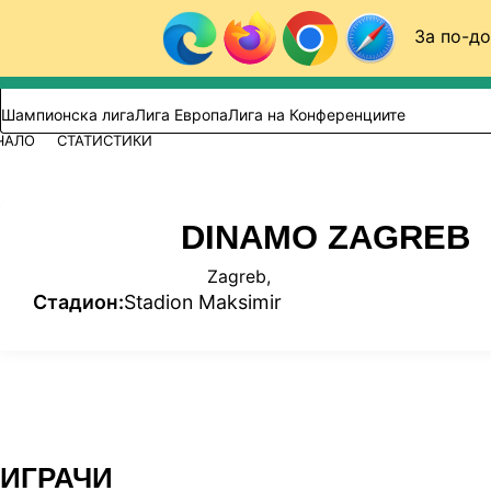
Към съдържанието
За по-до
Търси в сайта
ВИДЕО
ФУТБОЛ (БГ)
Шампионска лига
Лига Европа
Лига на Конференциите
ЧАЛО
СТАТИСТИКИ
DINAMO ZAGREB
Zagreb,
Стадион:
Stadion Maksimir
Информация за мача
ИГРАЧИ