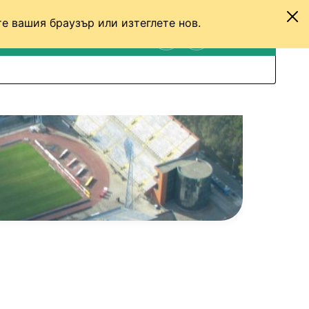
е вашия браузър или изтеглете нов.
ТЕНИС
ДРУГИ
ВХОД
ТЪРСЕНЕ
ПРЕВКЛЮЧИ МЕЖДУ С