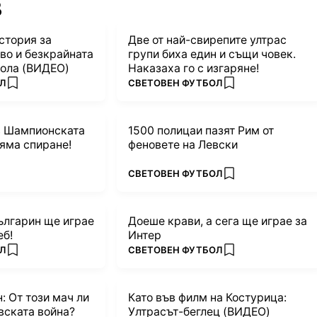
B
стория за
Две от най-свирепите ултрас
во и безкрайната
групи биха един и същи човек.
ола (ВИДЕО)
Наказаха го с изгаряне!
ПОВЕЧЕ ОТ
Л
СВЕТОВЕН ФУТБОЛ
add favorites
add favorites
в Шампионската
1500 полицаи пазят Рим от
няма спиране!
феновете на Левски
ПОВЕЧЕ ОТ
СВЕТОВЕН ФУТБОЛ
vorites
add favorites
ългарин ще играе
Доеше крави, а сега ще играе за
еб!
Интер
ПОВЕЧЕ ОТ
Л
СВЕТОВЕН ФУТБОЛ
add favorites
add favorites
: От този мач ли
Като във филм на Костурица:
вската война?
Ултрасът-беглец (ВИДЕО)