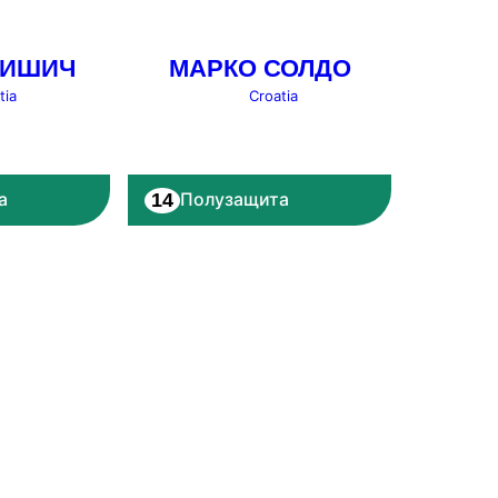
МИШИЧ
МАРКО СОЛДО
tia
Croatia
14
а
Полузащита