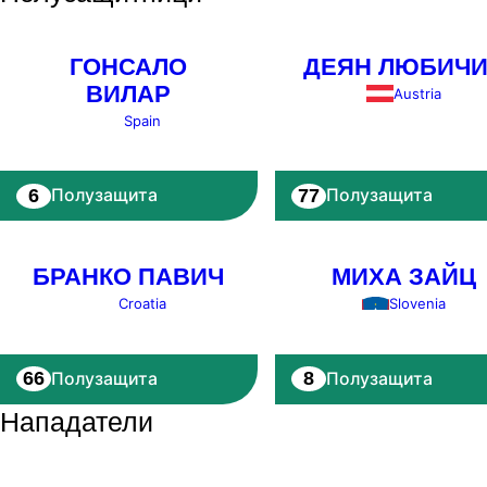
ГОНСАЛО
ДЕЯН ЛЮБИЧ
ВИЛАР
Austria
Spain
6
77
Полузащита
Полузащита
БРАНКО ПАВИЧ
МИХА ЗАЙЦ
Croatia
Slovenia
66
8
Полузащита
Полузащита
Нападатели