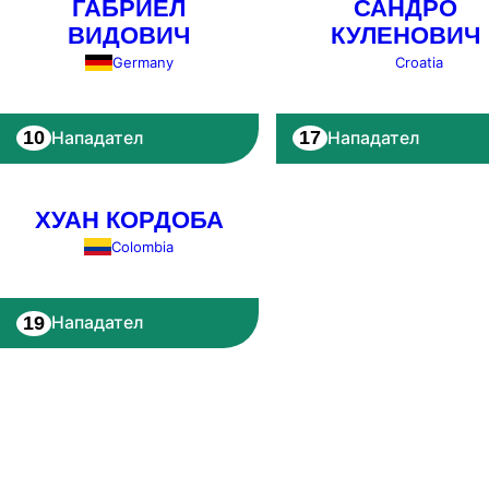
ГАБРИЕЛ
САНДРО
ВИДОВИЧ
КУЛЕНОВИЧ
Germany
Croatia
10
17
Нападател
Нападател
ХУАН КОРДОБА
Colombia
19
Нападател