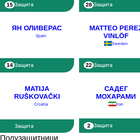
15
28
Защита
Защита
ЯН ОЛИВЕРАС
MATTEO PERE
VINLÖF
Spain
Sweden
14
22
Защита
Защита
MATIJA
САДЕГ
RUŠKOVAČKI
МОХАРАМИ
Croatia
Iran
2
Защита
Защита
Полузащитници