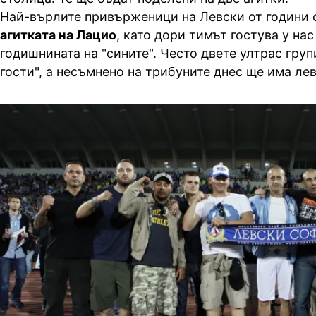
Най-върлите привърженици на Левски от години
агитката на Лацио
, като дори тимът гостува у нас
годишнината на "сините". Често двете ултрас груп
гости", а несъмнено на трибуните днес ще има ле