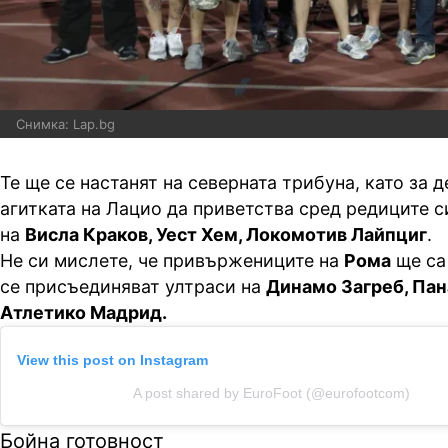
Снимка: Lap.bg
Те ще се настанят на северната трибуна, като за 
агитката на Лацио да приветства сред редиците 
на
Висла Краков, Уест Хем, Локомотив Лайпциг
.
Не си мислете, че привържениците на
Рома
ще са
се присъединяват ултраси на
Динамо Загреб, Пан
Атлетико Мадрид.
View this post on Instagram
A post shared by EuroFoot (@eurofootcom)
Бойна готовност