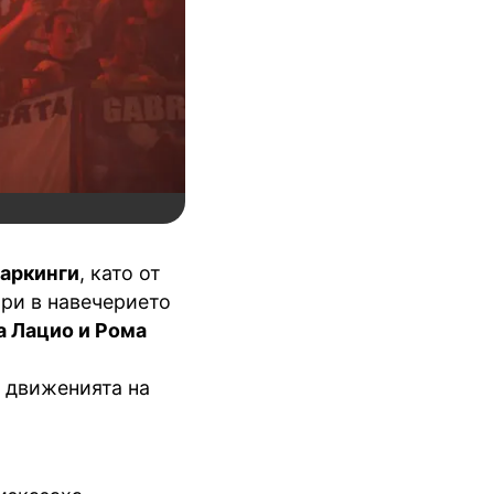
паркинги
, като от
ори в навечерието
 Лацио и Рома
и движенията на