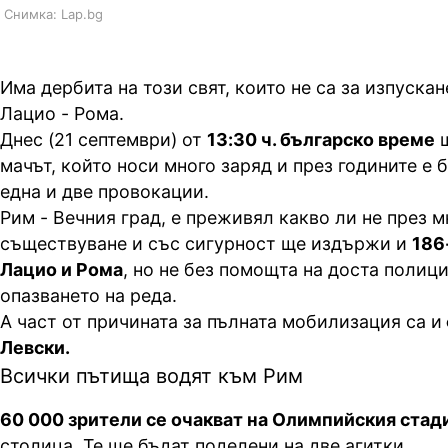
Снимка: Lap.bg
Има дербита на този свят, които не са за изпускан
Лацио - Рома.
Днес (21 септември) от
13:30 ч. българско време
щ
мачът, който носи много заряд и през годините е б
една и две провокации.
Рим - Вечния град, е преживял какво ли не през 
съществуване и със сигурност ще издържи и
186
Лацио и Рома
, но не без помощта на доста полици
опазването на реда.
А част от причината за пълната мобилизация са и
Левски.
Всички пътища водят към Рим
60 000 зрители се очакват на Олимпийския стад
столица. Те ще бъдат поделени на две агитки.