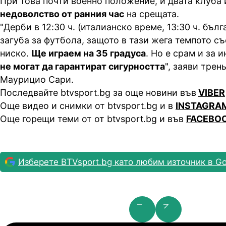
При това почти военно положение, и двата клуба 
недоволство от ранния час
на срещата.
"Дерби в 12:30 ч. (италианско време, 13:30 ч. бълг
загуба за футбола, защото в тази жега темпото съ
ниско.
Ще играем на 35 градуса
. Но е срам и за 
не могат да гарантират сигурността
", заяви трен
Маурицио Сари.
Последвайте btvsport.bg за още новини във
VIBER
Още видео и снимки от btvsport.bg и в
INSTAGRA
Още горещи теми от от btvsport.bg и във
FACEBO
Изберете BTVsport.bg като любим източник в Go