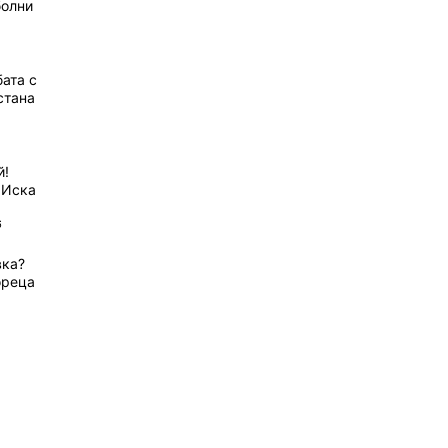
болни
ата с
стана
й!
 Иска
6
вка?
ореца