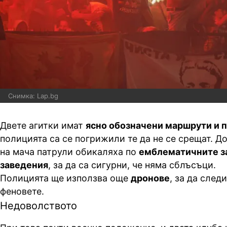
Снимка: Lap.bg
Двете агитки имат
ясно обозначени маршрути и 
полицията са се погрижили те да не се срещат. Д
на мача патрули обикаляха по
емблематичните за
заведения
, за да са сигурни, че няма сблъсъци.
Полицията ще използва още
дронове
, за да след
феновете.
Недоволството