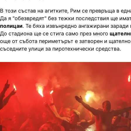
В този състав на агитките, Рим се превръща в ед
Да я "обезвредят" без тежки последствия ще има
полицаи
. Те бяха извънредно ангажирани заради
До стадиона ще се стига само през много
щателн
още от събота периметърът е затворен и щателно
съседните улици за пиротехнически средства.