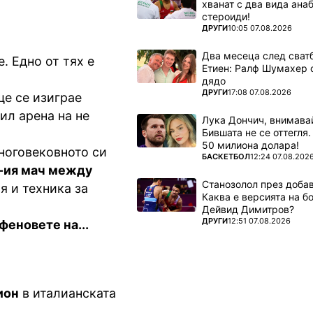
хванат с два вида ана
стероиди!
ПОВЕЧЕ ОТ
ДРУГИ
10:05 07.08.2026
Два месеца след сватб
е. Едно от тях е
Етиен: Ралф Шумахер 
дядо
ПОВЕЧЕ ОТ
ДРУГИ
17:08 07.08.2026
е се изиграе
ил арена на не
Лука Дончич, внимава
Бившата не се оттегля.
50 милиона долара!
многовековното си
ПОВЕЧЕ ОТ
БАСКЕТБОЛ
12:24 07.08.202
-ия мач между
Станозолол през доба
я и техника за
Каква е версията на б
Дейвид Димитров?
ПОВЕЧЕ ОТ
ДРУГИ
12:51 07.08.2026
феновете на...
ион
в италианската