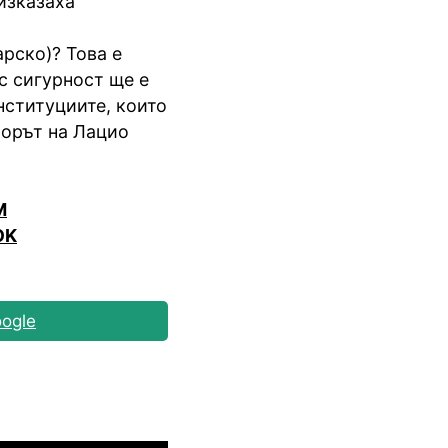
изказаха
арско)? Това е
с сигурност ще е
институциите, които
ьорът на Лацио
M
OK
ogle