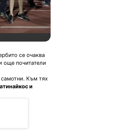
дербито се очаква
си още почитатели
 самотни. Към тях
атинайкос и