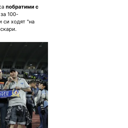
 са
побратими с
 за 100-
и си ходят "на
вскари.