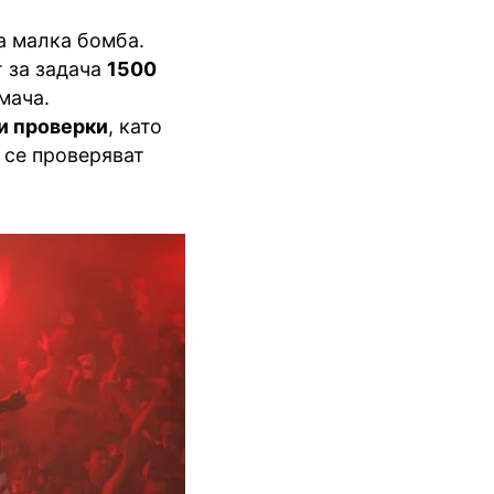
на малка бомба.
т за задача
1500
 мача.
и проверки
, като
 се проверяват