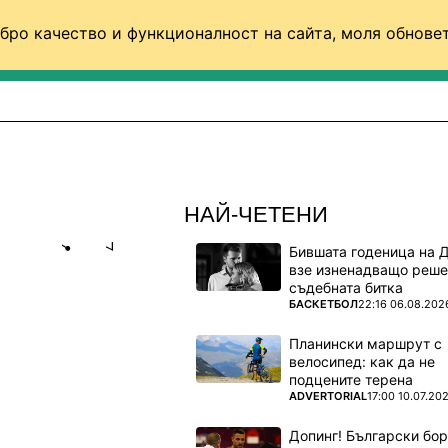
бро качество и функционалност на сайта, моля обновет
ФУТБОЛ (СВЯТ)
БАСКЕТБОЛ
ВОЛЕЙБОЛ
НАЙ-ЧЕТЕНИ
Бившата годеница на 
Share
save
взе изненадващо реше
съдебната битка
ПОВЕЧЕ ОТ
БАСКЕТБОЛ
22:16 06.08.202
ФЕНОВЕТЕ
Планински маршрут с
велосипед: как да не
подцените терена
н час
ПОВЕЧЕ ОТ
ADVERTORIAL
17:00 10.07.20
Допинг! Български бо