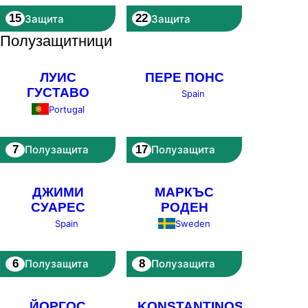
15
22
Защита
Защита
Полузащитници
ЛУИС
ПЕРЕ ПОНС
ГУСТАВО
Spain
Portugal
7
17
Полузащита
Полузащита
ДЖИМИ
МАРКЪС
СУАРЕС
РОДЕН
Spain
Sweden
6
8
Полузащита
Полузащита
ЙОРГОС
KONSTANTINOS