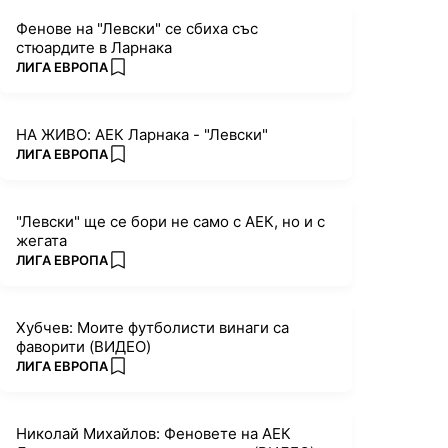
Фенове на "Левски" се сбиха със
стюардите в Ларнака
ПОВЕЧЕ ОТ
ЛИГА ЕВРОПА
add favorites
НА ЖИВО: АЕК Ларнака - "Левски"
ПОВЕЧЕ ОТ
ЛИГА ЕВРОПА
add favorites
"Левски" ще се бори не само с АЕК, но и с
жегата
ПОВЕЧЕ ОТ
ЛИГА ЕВРОПА
add favorites
Хубчев: Моите футболисти винаги са
фаворити (ВИДЕО)
ПОВЕЧЕ ОТ
ЛИГА ЕВРОПА
add favorites
Николай Михайлов: Феновете на АЕК