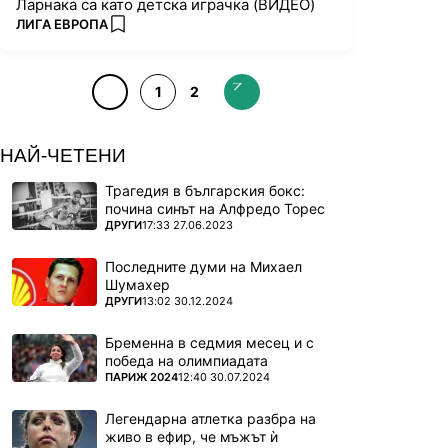
Ларнака са като детска играчка (ВИДЕО)
ПОВЕЧЕ ОТ
ЛИГА ЕВРОПА
add favorites
1
2
НАЙ-ЧЕТЕНИ
Трагедия в българския бокс:
почина синът на Алфредо Торес
ПОВЕЧЕ ОТ
ДРУГИ
17:33 27.06.2023
Последните думи на Михаел
Шумахер
ПОВЕЧЕ ОТ
ДРУГИ
13:02 30.12.2024
Бременна в седмия месец и с
победа на олимпиадата
ПОВЕЧЕ ОТ
ПАРИЖ 2024
12:40 30.07.2024
Легендарна атлетка разбра на
живо в ефир, че мъжът ѝ