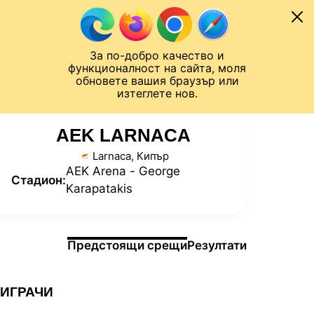
Към съдържанието
МОБИЛ
За по-добро качество и
Шампионска лига
Лига Европа
Лига на Конференциите
функционалност на сайта, моля
ЧАЛО
СТАТИСТИКИ
обновете вашия браузър или
изтеглете нов.
AEK LARNACA
Larnaca, Кипър
AEK Arena - George
Стадион:
Karapatakis
Информация за мача
Предстоящи срещи
Резултати
ИГРАЧИ