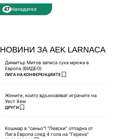
47
Нападател
НОВИНИ ЗА AEK LARNACA
Димитър Митов записа суха мрежа в
Европа (ВИДЕО)
ПОВЕЧЕ ОТ
ЛИГА НА КОНФЕРЕНЦИИТЕ
add favorites
Жените, които вдъхновяват играчите на
Уест Хем
ПОВЕЧЕ ОТ
ДРУГИ
add favorites
Кошмар в "синьо"! "Левски" отпадна от
Лига Европа след 4 гола на "Герена"