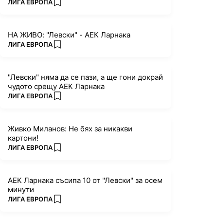
ПОВЕЧЕ ОТ
ЛИГА ЕВРОПА
add favorites
НА ЖИВО: "Левски" - АЕК Ларнака
ПОВЕЧЕ ОТ
ЛИГА ЕВРОПА
add favorites
"Левски" няма да се пази, а ще гони докрай
чудото срещу АЕК Ларнака
ПОВЕЧЕ ОТ
ЛИГА ЕВРОПА
add favorites
Живко Миланов: Не бях за никакви
картони!
ПОВЕЧЕ ОТ
ЛИГА ЕВРОПА
add favorites
АЕК Ларнака съсипа 10 от "Левски" за осем
минути
ПОВЕЧЕ ОТ
ЛИГА ЕВРОПА
add favorites