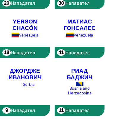
20
30
Нападател
Нападател
YERSON
МАТИАС
CHACÓN
ГОНСАЛЕС
Venezuela
Venezuela
18
41
Нападател
Нападател
ДЖОРДЖЕ
РИАД
ИВАНОВИЧ
БАДЖИЧ
Serbia
Bosnia and
Herzegovina
9
11
Нападател
Нападател