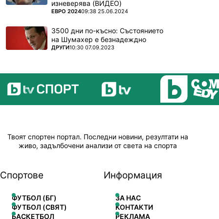
изневерява (ВИДЕО)
ПОВЕЧЕ ОТ
ЕВРО 2024
09:38 25.06.2024
3500 дни по-късно: Състоянието
на Шумахер е безнадеждно
ПОВЕЧЕ ОТ
ДРУГИ
10:30 07.09.2023
Твоят спортен портал. Последни новини, резултати на
живо, задълбочени анализи от света на спорта
Спортове
Информация
ФУТБОЛ (БГ)
ЗА НАС
ФУТБОЛ (СВЯТ)
КОНТАКТИ
БАСКЕТБОЛ
РЕКЛАМА