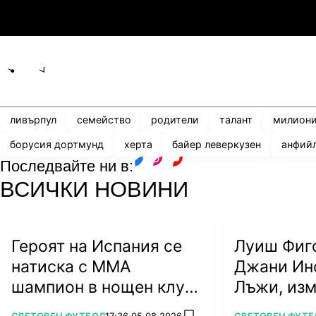
3
0
Мджельби
Л
Share
save
ливърпул
семейство
родители
талант
милион
борусия дортмунд
херта
байер леверкузен
анфий
Последвайте ни в:
facebook
instagram
youtube
ВСИЧКИ НОВИНИ
Героят на Испания се
Луиш Фиг
натиска с ММА
Джани Ин
шампион в нощен клуб
Лъжи, из
(ВИДЕО)
алчност у
ПОВЕЧЕ ОТ
ПОВЕЧЕ ОТ