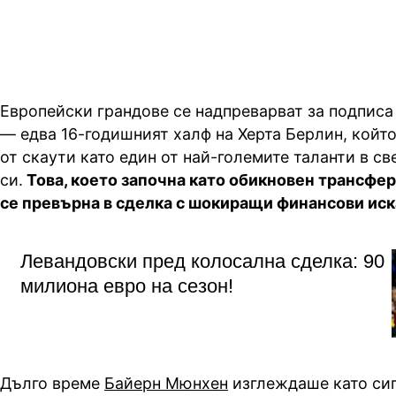
Европейски грандове се надпреварват за подписа
— едва 16-годишният халф на Херта Берлин, който
от скаути като един от най-големите таланти в св
си.
Това, което започна като обикновен трансфер
се превърна в сделка с шокиращи финансови иск
Левандовски пред колосална сделка: 90
милиона евро на сезон!
Дълго време
Байерн Мюнхен
изглеждаше като сиг