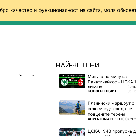
бро качество и функционалност на сайта, моля обновет
ФУТБОЛ (СВЯТ)
БАСКЕТБОЛ
ВОЛЕЙБОЛ
НАЙ-ЧЕТЕНИ
Минута по минута:
Share
save
ПОВЕЧЕ ОТ
ЛИГА НА
20:1
КОНФЕРЕНЦИИТЕ
05.0
ФУТБОЛЪТ
Планински маршрут с
велосипед: как да не
подцените терена
нд заради
ПОВЕЧЕ ОТ
ADVERTORIAL
17:00 10.07.20
ЦСКА 1948 пропусна 