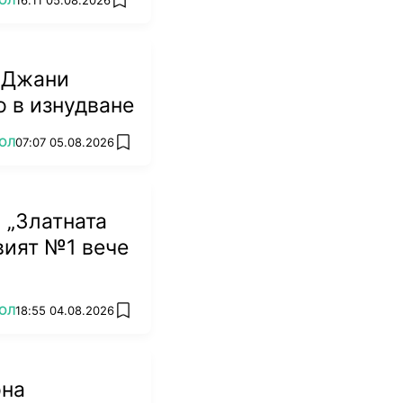
ОЛ
16:11 05.08.2026
add favorites
 Джани
 в изнудване
ОЛ
07:07 05.08.2026
add favorites
 „Златната
овият №1 вече
ОЛ
18:55 04.08.2026
add favorites
она