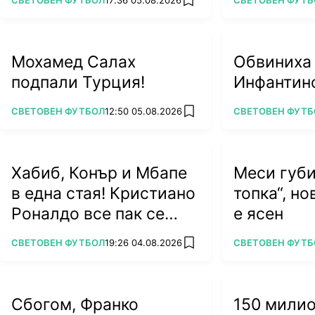
СВЕТОВЕН ФУТБОЛ
17:36 05.08.2026
СВЕТОВЕН ФУТБ
add favorites
футбола
Мохамед Салах
Обвиниха
подпали Турция!
Инфантино
ПОВЕЧЕ ОТ
ПОВЕЧЕ ОТ
СВЕТОВЕН ФУТБОЛ
12:50 05.08.2026
СВЕТОВЕН ФУТБ
add favorites
Хабиб, Конър и Мбапе
Меси губи
в една стая! Кристиано
топка“, н
Роналдо все пак се
е ясен
жени
ПОВЕЧЕ ОТ
ПОВЕЧЕ ОТ
СВЕТОВЕН ФУТБОЛ
19:26 04.08.2026
СВЕТОВЕН ФУТБ
add favorites
Сбогом, Франко
150 мили