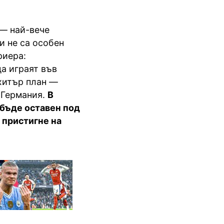
 — най-вече
и не са особен
риера:
а играят във
хитър план —
 Германия.
В
 бъде оставен под
 пристигне на