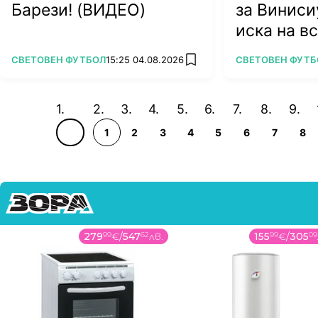
Барези! (ВИДЕО)
за Виниси
иска на в
ПОВЕЧЕ ОТ
ПОВЕЧЕ ОТ
СВЕТОВЕН ФУТБОЛ
15:25 04.08.2026
СВЕТОВЕН ФУТБ
add favorites
1
2
3
4
5
6
7
8
279
99
€
/
547
62
лв.
155
99
€
/
305
09