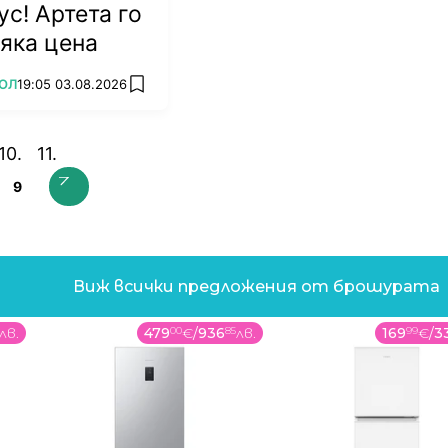
ус! Артета го
сяка цена
ОЛ
19:05 03.08.2026
add favorites
9
Виж всички предложения от брошурата
лв.
479
00
€
/
936
85
лв.
169
99
€
/
3