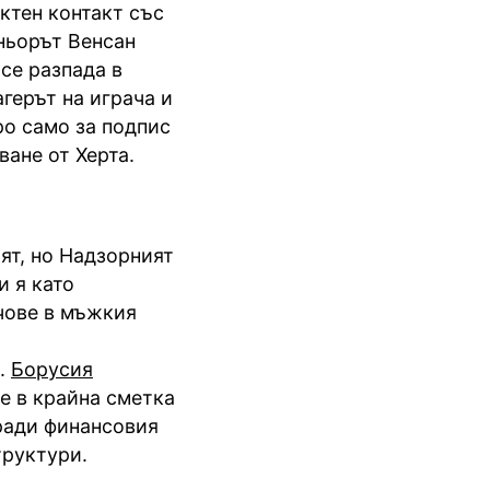
ктен контакт със
еньорът Венсан
се разпада в
герът на играча и
ро само за подпис
ване от Херта.
ят, но Надзорният
и я като
чове в мъжкия
я.
Борусия
е в крайна сметка
аради финансовия
труктури.