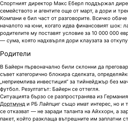
Спортният директор Макс Еберл поддържал дире
семейството и агентите още от март, а дори и тр
Компани е бил част от разговорите. Всичко обаче 
началото на юни, когато идва финансовият шок: ла
родителите му поставят условие за 10 000 000 ев
— сума, която надхвърля дори клаузата за откупу
Родители
В Байерн първоначално били склонни да преговар
съвет категорично блокира сделката, определяйк
„неприемлива инвестиция“ за тийнейджър без ма
футбол. Резултатът: Байерн се оттегля.
Ситуацията бързо се разпространява из Германи
Дортмунд
и РБ Лайпциг също имат интерес, но и т
се отказват — не заради таланта на Айххорн, а з
пакет, който разклаща вътрешните им заплатни с