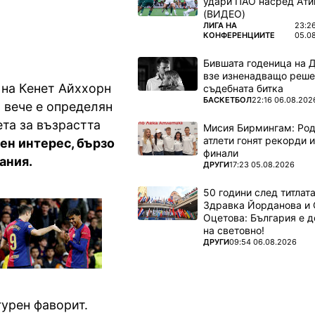
удари ПАО насред Ати
(ВИДЕО)
ПОВЕЧЕ ОТ
ЛИГА НА
23:2
КОНФЕРЕНЦИИТЕ
05.0
Бившата годеница на 
взе изненадващо реше
 на Кенет Айххорн
съдебната битка
ПОВЕЧЕ ОТ
БАСКЕТБОЛ
22:16 06.08.202
 вече е определян
ета за възрастта
Мисия Бирмингам: Род
атлети гонят рекорди и
ен интерес, бързо
финали
ания.
ПОВЕЧЕ ОТ
ДРУГИ
17:23 05.08.2026
50 години след титлата
Здравка Йорданова и 
Оцетова: България е 
на световно!
ПОВЕЧЕ ОТ
ДРУГИ
09:54 06.08.2026
урен фаворит.