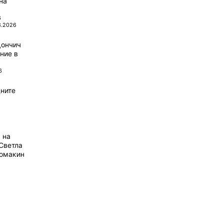
на
6
8.2026
Дончич
ние в
6
ните
 на
Светла
домакин