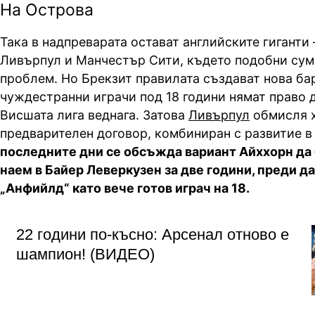
На Острова
Така в надпреварата остават английските гиганти
Ливърпул и Манчестър Сити, където подобни сум
проблем. Но Брекзит правилата създават нова ба
чуждестранни играчи под 18 години нямат право д
Висшата лига веднага. Затова
Ливърпул
обмисля 
предварителен договор, комбиниран с развитие в
последните дни се обсъжда вариант Айххорн да
наем в Байер Леверкузен за две години, преди да
„Анфийлд“ като вече готов играч на 18.
22 години по-късно: Арсенал отново е
шампион! (ВИДЕО)