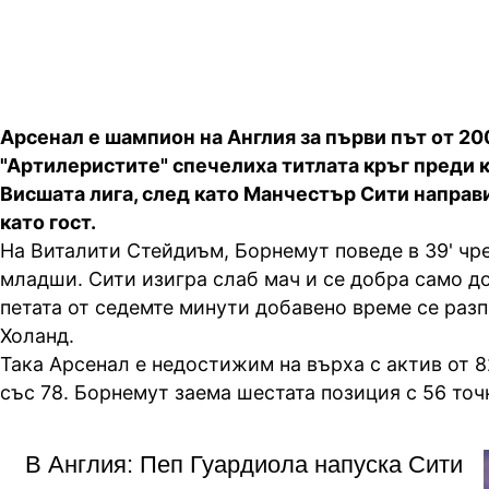
Арсенал е шампион на Англия за първи път от 200
"Артилеристите" спечелиха титлата кръг преди к
Висшата лига, след като Манчестър Сити направи
като гост.
На Виталити Стейдиъм, Борнемут поведе в 39' чр
младши. Сити изигра слаб мач и се добра само до
петата от седемте минути добавено време се раз
Холанд.
Така Арсенал е недостижим на върха с актив от 8
със 78. Борнемут заема шестата позиция с 56 точ
В Англия: Пеп Гуардиола напуска Сити