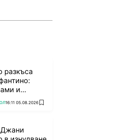
о разкъса
фантино:
мами и
биват
ОЛ
16:11 05.08.2026
add favorites
 Джани
 в изнудване