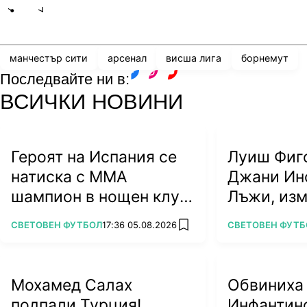
Share
save
манчестър сити
арсенал
висша лига
борнемут
Последвайте ни в:
facebook
instagram
youtube
ВСИЧКИ НОВИНИ
Героят на Испания се
Луиш Фиг
натиска с ММА
Джани Ин
шампион в нощен клуб
Лъжи, из
(ВИДЕО)
алчност у
ПОВЕЧЕ ОТ
ПОВЕЧЕ ОТ
СВЕТОВЕН ФУТБОЛ
17:36 05.08.2026
СВЕТОВЕН ФУТБ
add favorites
футбола
Мохамед Салах
Обвиниха
подпали Турция!
Инфантино