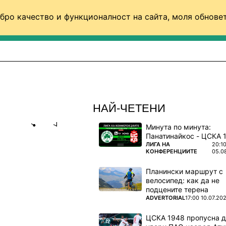
бро качество и функционалност на сайта, моля обновет
ФУТБОЛ (СВЯТ)
БАСКЕТБОЛ
ВОЛЕЙБОЛ
НАЙ-ЧЕТЕНИ
Минута по минута:
Share
save
ПОВЕЧЕ ОТ
ЛИГА НА
20:1
КОНФЕРЕНЦИИТЕ
05.0
Л ОТНОВО
Планински маршрут с
велосипед: как да не
подцените терена
лийската
ПОВЕЧЕ ОТ
ADVERTORIAL
17:00 10.07.20
ЦСКА 1948 пропусна 