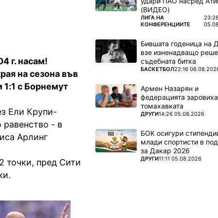
удари ПАО насред Ати
(ВИДЕО)
ПОВЕЧЕ ОТ
ЛИГА НА
23:2
КОНФЕРЕНЦИИТЕ
05.0
Бившата годеница на 
взе изненадващо реше
4 г. насам!
съдебната битка
ПОВЕЧЕ ОТ
БАСКЕТБОЛ
22:16 06.08.202
рая на сезона във
 1:1 с Борнемут
Армен Назарян и
федерацията заровиха
томахавката
ез Ели Крупи-
ПОВЕЧЕ ОТ
ДРУГИ
14:26 05.08.2026
 равенство - в
БОК осигури стипендии
писа Арлинг
млади спортисти в под
за Дакар 2026
ПОВЕЧЕ ОТ
ДРУГИ
11:11 05.08.2026
2 точки, пред Сити
ки.