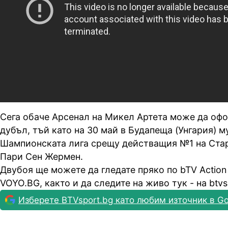
Сега обаче Арсенал на Микел Артета може да оф
дубъл, тъй като на 30 май в Будапеща (Унгария) м
Шампионската лига срещу действащия №1 на Стар
Пари Сен Жермен.
Двубоя ще можете да гледате пряко по bTV Action
VOYO.BG, както и да следите на живо тук - на btvs
Изберете BTVsport.bg като любим източник в Go