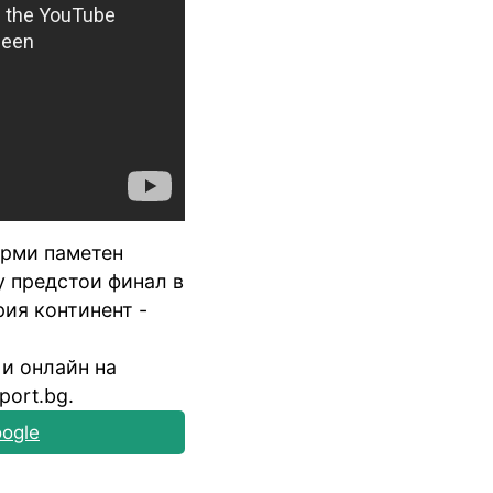
орми паметен
у предстои финал в
ия континент -
 и онлайн на
port.bg.
ogle