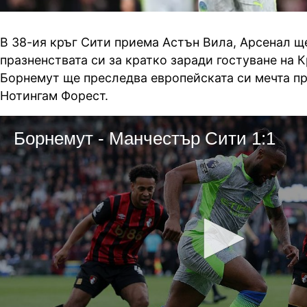
В 38-ия кръг Сити приема Астън Вила, Арсенал щ
празненствата си за кратко заради гостуване на 
Борнемут ще преследва европейската си мечта пр
Нотингам Форест.