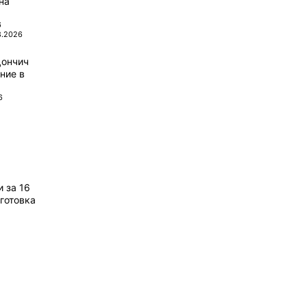
на
6
8.2026
Дончич
ние в
6
 за 16
готовка