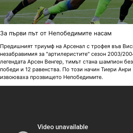
За първи път от Непобедимите насам
Предишният триумф на Арсенал с трофея във Висш
незабравимия за "артилеристите" сезон 2003/2004
легендата Арсен Венгер, тимът стана шампион без
победи и 12 равенства. По този начин Тиери Анри
извоюваха прозвището Непобедимите.