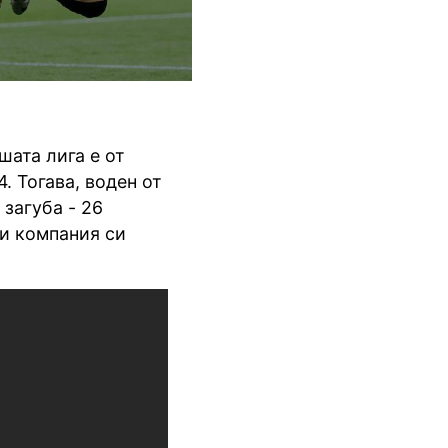
ата лига е от
. Тогава, воден от
 загуба - 26
 и компания си