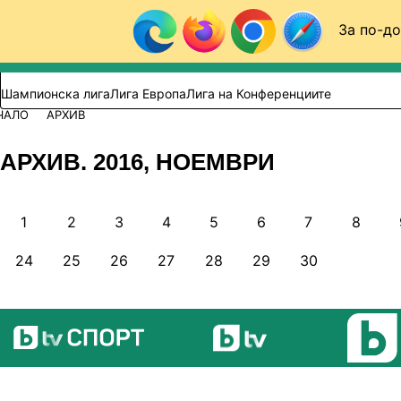
Към съдържанието
За по-до
Търси в сайта
ВИДЕО
ФУТБОЛ (БГ)
Шампионска лига
Лига Европа
Лига на Конференциите
ЧАЛО
АРХИВ
АРХИВ. 2016, НОЕМВРИ
1
2
3
4
5
6
7
8
24
25
26
27
28
29
30