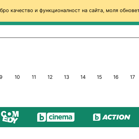
бро качество и функционалност на сайта, моля обновет
ФУТБОЛ (СВЯТ)
БАСКЕТБОЛ
ВОЛЕЙБОЛ
9
10
11
12
13
14
15
16
17