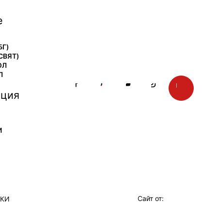
е
БГ)
СВЯТ)
ОЛ
Л
ция
И
Сайт от:
ТКИ