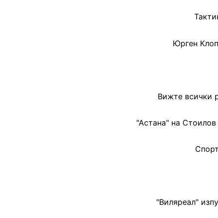
Такти
Юрген Клоп
Вижте всички р
"Астана" на Стоило
Спорт
"Виляреал" изп