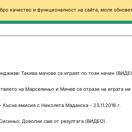
бро качество и функционалност на сайта, моля обновет
ФУТБОЛ (СВЯТ)
БАСКЕТБОЛ
ВОЛЕЙБОЛ
нджиев: Такива мачове се играят по този начин (ВИДЕ
твието на Марселиньо и Минев се отрази на играта ни
- Късна емисия с Николета Маданска - 23.11.2016 г.
Сисиньо: Доволни сме от резултата (ВИДЕО)