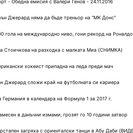
рт - Обедна емисия с Валери Генов - 24.11.2016
ън Джерард няма да бъде треньор на "МК Донс"
00 гола на международно ниво, гони рекорд на Роналдо
а Стоичкова на разходка с малката Миа (СНИМКА)
рикански хокеист припадна на леда преди мач
н Джерард сложи край на футболната си кариера
з Германия в календара на Формула 1 за 2017 г.
амесен в данъчни измами, грозят го 10 години затвор
рстапен загряха с ориенталски танци в Абу Даби (ВИД