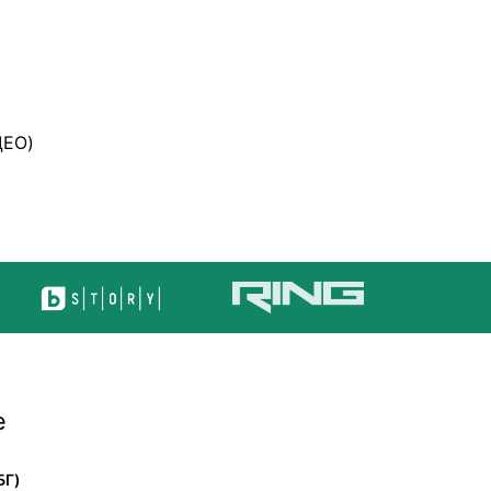
ДЕО)
е
БГ)