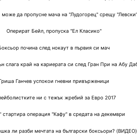
може да пропусне мача на "Лудогорец" срещу "Левски
Оперират Бейл, пропуска "Ел Класико"
Боксьор почина след нокаут в първия си мач
н слага край на кариерата си след Гран При на Абу Да
Гриша Ганчев успокои гневни привърженици
ейболистките ни с тежък жребий за Евро 2017
" стартира операция "Кафу" в средата на декември
ешка ли разби мечтата на български боксьори? (ВИДЕО)