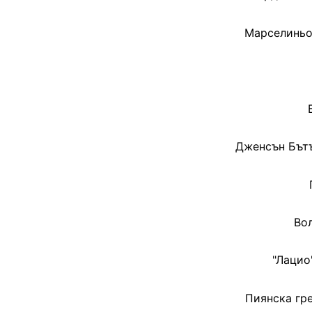
Марселиньо 
Дженсън Бътъ
Вол
"Лацио
Пиянска гр