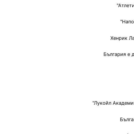
"Атлет
"Напо
Хенрик Ла
България е 
"Лукойл Академи
Бълга