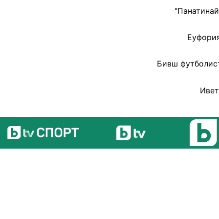
"Панатинай
Еуфория
Бивш футболист
Ивет