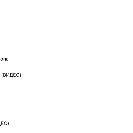
ропа
в (ВИДЕО)
ДЕО)