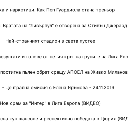
ка и наркотици. Как Пеп Гуардиола стана треньор
: Вратата на "Ливърпул" е отворена за Стивън Джерард
Най-странният стадион в света пустее
езултати и голове от петия кръг на групите на Лига Ев
в постигна пълен обрат срещу АПОЕЛ на Живко Милано
 - Централна емисия с Елена Яръмова - 24.11.2016
Нов срам за "Интер" в Лига Европа (ВИДЕО)
усна куп шансове и респективно победата в Цюрих (ВИ