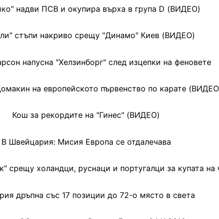
ико" надви ПСВ и окупира върха в група D (ВИДЕО)
ли" стъпи накриво срещу "Динамо" Киев (ВИДЕО)
рсон напусна "Хелзинборг" след изцепки на феновете
домакин на европейското първенство по карате (ВИДЕО
Кош за рекордите на "Гинес" (ВИДЕО)
В Швейцария: Мисия Европа се отдалечава
к" срещу холандци, руснаци и португалци за купата на
рия дръпна със 17 позиции до 72-о място в света