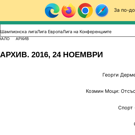
Към съдържанието
За по-до
Търси в сайта
ВИДЕО
ФУТБОЛ (БГ)
Шампионска лига
Лига Европа
Лига на Конференциите
ЧАЛО
АРХИВ
АРХИВ. 2016, 24 НОЕМВРИ
Георги Дерме
Козмин Моци: Отсъс
Спорт 