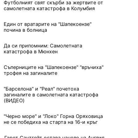
Футболният свят скърби за жертвите от
самолетната катастрофа в Колумбия
Един от вратарите на "Шапекоензе"
почина в болница
Да си припомним: Самолетната
катастрофа в Мюнхен
Съперниците на "Шапекоензе" "връчиха"
трофея на загиналите
"Барселона" и "Реал" почетоха
загиналите в самолетната катастрофа
(ВИДЕО)
"Черно море" и "Локо" Горна Оряховица
не се победиха на старта на 16-и кръг
Гарет Саутгейт остава начело на Англия