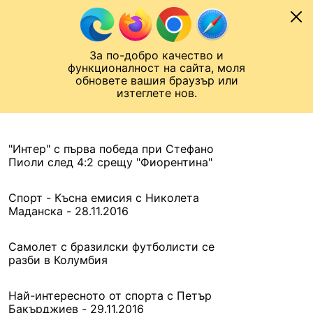
Към съдържанието
МОБИЛ
За по-добро качество и
Шампионска лига
Лига Европа
Лига на Конференциите
функционалност на сайта, моля
ЧАЛО
АРХИВ
обновете вашия браузър или
изтеглете нов.
АРХИВ. 2016, 29 НОЕМВРИ
Назад
"Интер" с първа победа при Стефано
Пиоли след 4:2 срещу "Фиорентина"
Спорт - Късна емисия с Николета
Маданска - 28.11.2016
Самолет с бразилски футболисти се
разби в Колумбия
Най-интересното от спорта с Петър
Бакърджиев - 29.11.2016