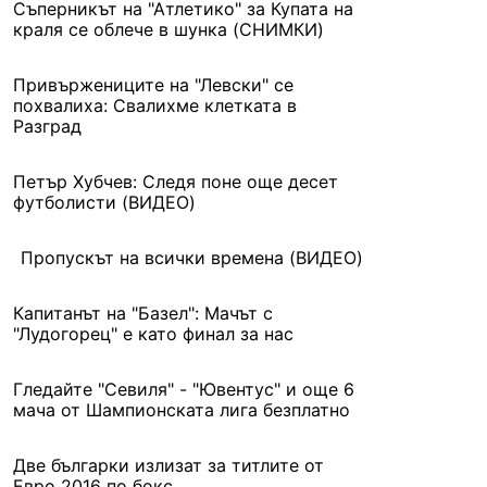
Съперникът на "Атлетико" за Купата на
краля се облече в шунка (СНИМКИ)
Привържениците на "Левски" се
похвалиха: Свалихме клетката в
Разград
Петър Хубчев: Следя поне още десет
футболисти (ВИДЕО)
Пропускът на всички времена (ВИДЕО)
Капитанът на "Базел": Мачът с
"Лудогорец" е като финал за нас
Гледайте "Севиля" - "Ювентус" и още 6
мача от Шампионската лига безплатно
Две българки излизат за титлите от
Евро 2016 по бокс