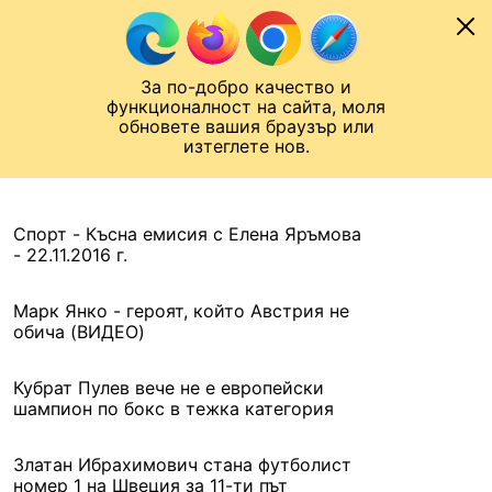
Към съдържанието
МОБИЛ
За по-добро качество и
Шампионска лига
Лига Европа
Лига на Конференциите
функционалност на сайта, моля
ЧАЛО
АРХИВ
обновете вашия браузър или
изтеглете нов.
АРХИВ. 2016, 22 НОЕМВРИ
Назад
Спорт - Късна емисия с Елена Яръмова
- 22.11.2016 г.
Марк Янко - героят, който Австрия не
обича (ВИДЕО)
Кубрат Пулев вече не е европейски
шампион по бокс в тежка категория
Златан Ибрахимович стана футболист
номер 1 на Швеция за 11-ти път