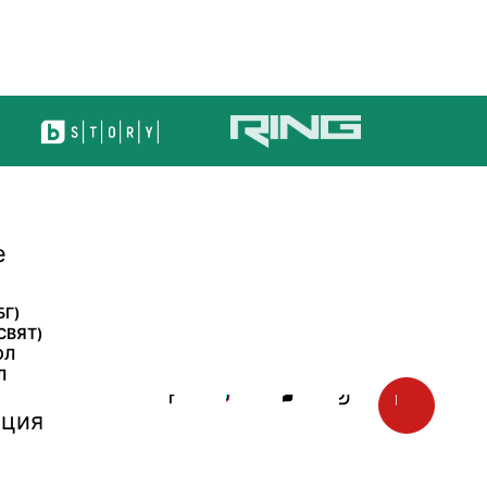
е
БГ)
СВЯТ)
ОЛ
Л
ция