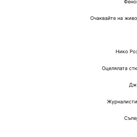
Фено
Очаквайте на живо
Нико Ро
Оцелялата стю
Дж
Журналистит
Съпе