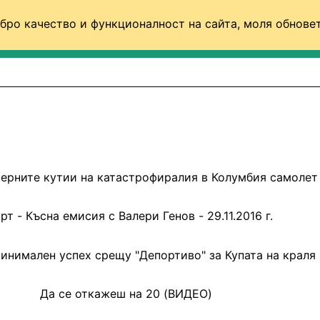
бро качество и функционалност на сайта, моля обновет
ФУТБОЛ (СВЯТ)
БАСКЕТБОЛ
ВОЛЕЙБОЛ
ерните кутии на катастрофиралия в Колумбия самолет
рт - Късна емисия с Валери Генов - 29.11.2016 г.
минимален успех срещу "Депортиво" за Купата на краля
Да се откажеш на 20 (ВИДЕО)