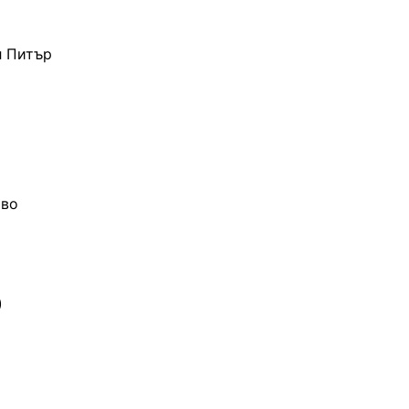
л Питър
иво
)