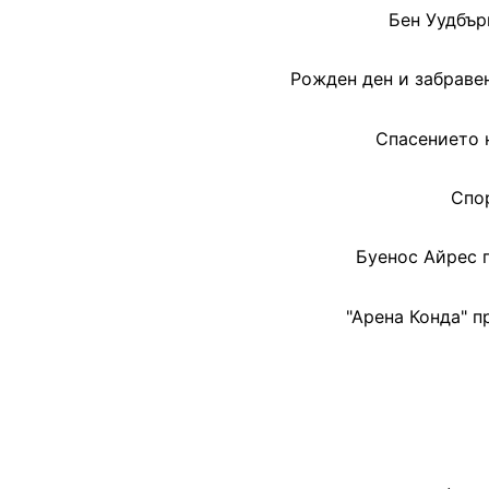
Бен Уудбър
Рожден ден и забраве
Спасението 
Спор
Буенос Айрес 
"Арена Конда" 