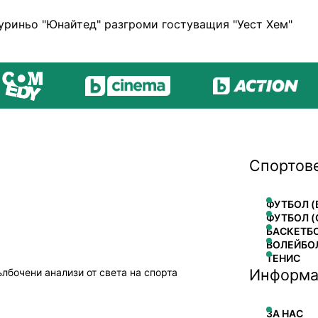
уриньо "Юнайтед" разгроми гостуващия "Уест Хем"
Спортов
ФУТБОЛ (
ФУТБОЛ (
БАСКЕТБ
ВОЛЕЙБО
ТЕНИС
Информа
ълбочени анализи от света на спорта
ЗА НАС