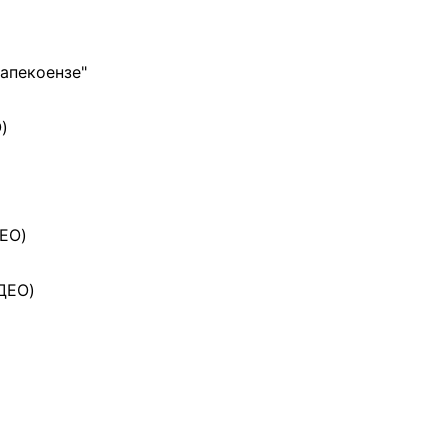
апекоензе"
)
ЕО)
ДЕО)