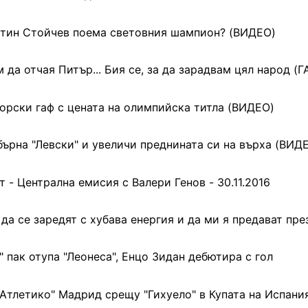
тин Стойчев поема световния шампион? (ВИДЕО)
 да отчая Питър... Бия се, за да зарадвам цял народ (
орски гаф с цената на олимпийска титла (ВИДЕО)
бърна "Левски" и увеличи преднината си на върха (ВИД
т - Централна емисия с Валери Генов - 30.11.2016
 да се заредят с хубава енергия и да ми я предават пр
" пак отупа "Леонеса", Енцо Зидан дебютира с гол
"Атлетико" Мадрид срещу "Гихуело" в Купата на Испани