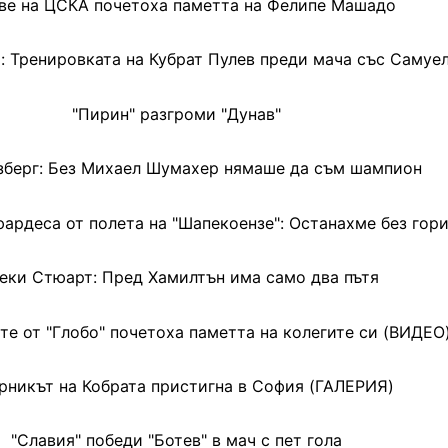
ве на ЦСКА почетоха паметта на Фелипе Машадо
: Тренировката на Кубрат Пулев преди мача със Самуе
"Пирин" разгроми "Дунав"
зберг: Без Михаел Шумахер нямаше да съм шампион
ардеса от полета на "Шапекоензе": Останахме без гор
еки Стюарт: Пред Хамилтън има само два пътя
е от "Глобо" почетоха паметта на колегите си (ВИДЕО
рникът на Кобрата пристигна в София (ГАЛЕРИЯ)
"Славия" победи "Ботев" в мач с пет гола