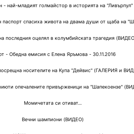
н - най-младият голмайстор в историята на "Ливърпул"
н паспорт спасиха живота на двама души от щаба на "Ш
на последния оцелял в колумбийската трагедия (ВИДЕО
т - Обедна емисия с Елена Яръмова - 30.11.2016
посрещна носителите на Купа "Дейвис" (ГАЛЕРИЯ и ВИД
приюти опечалените привърженици на "Шапекоензе" (ВИ
Момичетата си отиват...
Вечни шампиони (ВИДЕО)