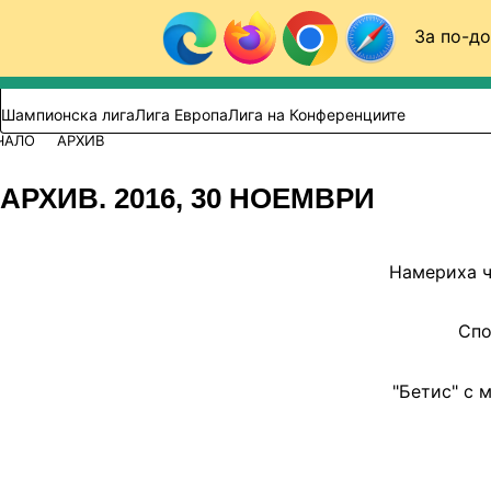
Към съдържанието
За по-до
Търси в сайта
ВИДЕО
ФУТБОЛ (БГ)
Шампионска лига
Лига Европа
Лига на Конференциите
ЧАЛО
АРХИВ
АРХИВ. 2016, 30 НОЕМВРИ
Намериха ч
Спо
"Бетис" с 