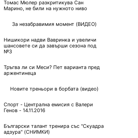
Томас Мюлер разкритикува Сан
Марино, не били на нужното ниво
За незабравимия момент (ВИДЕО)
Нишикори надви Вавринка и увеличи
шансовете си да завърши сезона под
№3
Тръгва ли си Меси? Пет варианта пред
аржентинеца
Новите треньори в бoрбата (видео)
Спорт - Централна емисия с Валери
Генов - 14.11.2016
Български талант тренира със "Скуадра
адзура" (СНИМКИ)