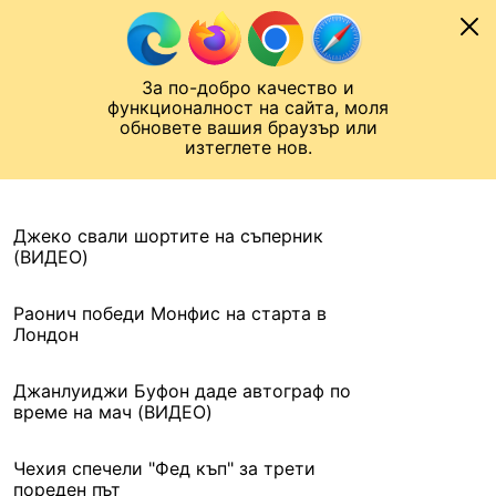
Към съдържанието
МОБИЛ
За по-добро качество и
Шампионска лига
Лига Европа
Лига на Конференциите
функционалност на сайта, моля
ЧАЛО
АРХИВ
обновете вашия браузър или
изтеглете нов.
АРХИВ. 2016, 14 НОЕМВРИ
Назад
Джеко свали шортите на съперник
(ВИДЕО)
Раонич победи Монфис на старта в
Лондон
Джанлуиджи Буфон даде автограф по
време на мач (ВИДЕО)
Чехия спечели "Фед къп" за трети
пореден път