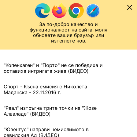
Към съдържанието
МОБИЛ
За по-добро качество и
Шампионска лига
Лига Европа
Лига на Конференциите
функционалност на сайта, моля
ЧАЛО
АРХИВ
обновете вашия браузър или
изтеглете нов.
АРХИВ. 2016, 23 НОЕМВРИ
Назад
"Копенхаген" и "Порто" не се победиха и
оставиха интригата жива (ВИДЕО)
Спорт - Късна емисия с Николета
Маданска - 22.11.2016 г.
"Реал" изтръгна трите точки на "Жозе
Алваладе" (ВИДЕО)
"Ювентус" направи немислимото в
севилския Ад (ВИДЕО)