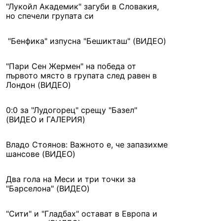
"Лукойл Академик" загуби в Словакия,
но спечели групата си
"Бенфика" изпусна "Бешикташ" (ВИДЕО)
"Пари Сен Жермен" на победа от
първото място в групата след равен в
Лондон (ВИДЕО)
0:0 за "Лудогорец" срещу "Базел"
(ВИДЕО и ГАЛЕРИЯ)
Владо Стоянов: Важното е, че запазихме
шансове (ВИДЕО)
Два гола на Меси и три точки за
"Барселона" (ВИДЕО)
"Сити" и "Гладбах" остават в Европа и