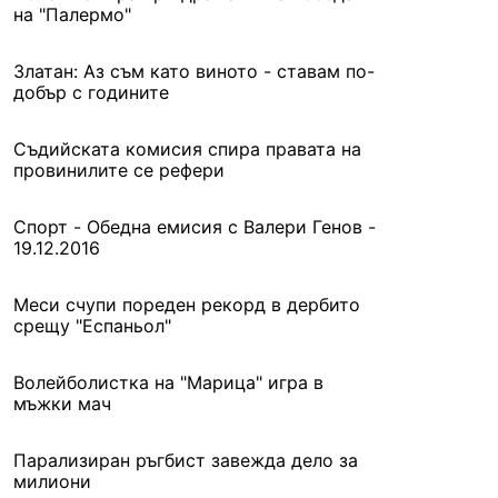
на "Палермо"
Златан: Аз съм като виното - ставам по-
добър с годините
Съдийската комисия спира правата на
провинилите се рефери
Спорт - Обедна емисия с Валери Генов -
19.12.2016
Меси счупи пореден рекорд в дербито
срещу "Еспаньол"
Волейболистка на "Марица" игра в
мъжки мач
Парализиран ръгбист завежда дело за
милиони