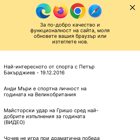
Към съдържанието
МОБИЛ
За по-добро качество и
Шампионска лига
Лига Европа
Лига на Конференциите
функционалност на сайта, моля
ЧАЛО
АРХИВ
обновете вашия браузър или
изтеглете нов.
АРХИВ. 2016, 19 ДЕКЕМВРИ
Назад
Най-интересното от спорта с Петър
Бакърджиев - 19.12.2016
Анди Мъри е спортна личност на
годината на Великобритания
Майсторски удар на Гришо сред най-
добрите изпълнения за годината
(ВИДЕО)
Чочев не игра при драматична победа