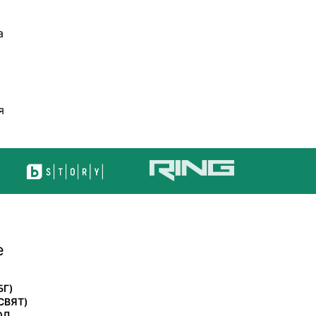
а
я
е
БГ)
СВЯТ)
ОЛ