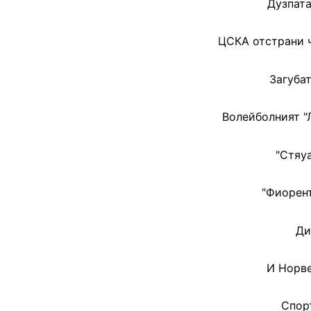
Дузпата
ЦСКА отстрани 
Загубат
Волейболният "
"Стяу
"Фиорент
Ди
И Норве
Спорт