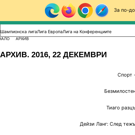
Към съдържанието
За по-до
Търси в сайта
ВИДЕО
ФУТБОЛ (БГ)
Шампионска лига
Лига Европа
Лига на Конференциите
ЧАЛО
АРХИВ
АРХИВ. 2016, 22 ДЕКЕМВРИ
Спорт 
Безмилостен
Тиаго разцъ
Дейзи Ланг: След теж