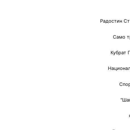
Радостин Ст
Само т
Кубрат 
Национал
Спор
"Ша