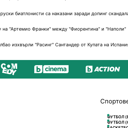
руски биатлонисти са наказани заради допинг скандал
 на "Артемио Франки" между "Фиорентина" и "Наполи"
илбао изхвърли "Расинг" Сантандер от Купата на Испани
Спортов
ФУТБОЛ (
ФУТБОЛ (
БАСКЕТБ