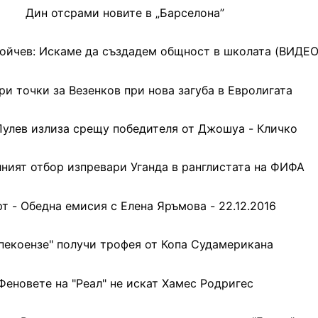
Дин отсрами новите в „Барселона”
ойчев: Искаме да създадем общност в школата (ВИДЕО
ри точки за Везенков при нова загуба в Евролигата
Пулев излиза срещу победителя от Джошуа - Кличко
ният отбор изпревари Уганда в ранглистата на ФИФА
т - Обедна емисия с Елена Яръмова - 22.12.2016
пекоензе" получи трофея от Копа Судамерикана
Феновете на "Реал" не искат Хамес Родригес