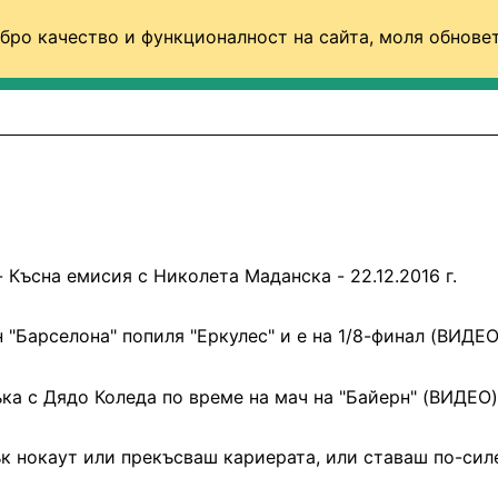
бро качество и функционалност на сайта, моля обновет
ФУТБОЛ (СВЯТ)
БАСКЕТБОЛ
ВОЛЕЙБОЛ
- Късна емисия с Николета Маданска - 22.12.2016 г.
 "Барселона" попиля "Еркулес" и е на 1/8-финал (ВИДЕО
ка с Дядо Коледа по време на мач на "Байерн" (ВИДЕО)
ък нокаут или прекъсваш кариерата, или ставаш по-сил