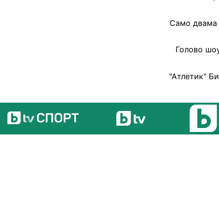
Само двама 
Голово шоу
"Атлетик" Б