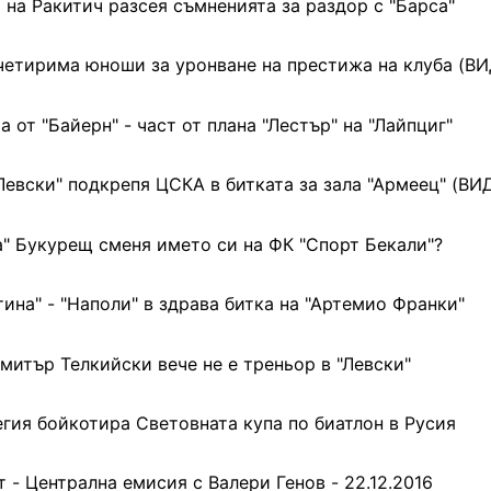
 на Ракитич разсея съмненията за раздор с "Барса"
четирима юноши за уронване на престижа на клуба (В
а от "Байерн" - част от плана "Лестър" на "Лайпциг"
Левски" подкрепя ЦСКА в битката за зала "Армеец" (ВИ
а" Букурещ сменя името си на ФК "Спорт Бекали"?
ина" - "Наполи" в здрава битка на "Артемио Франки"
митър Телкийски вече не е треньор в "Левски"
гия бойкотира Световната купа по биатлон в Русия
 - Централна емисия с Валери Генов - 22.12.2016