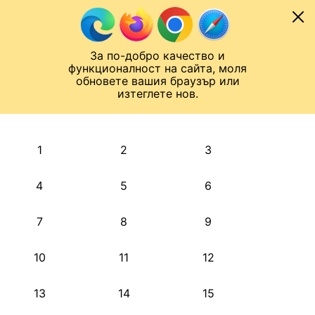
Към съдържанието
МОБИЛ
За по-добро качество и
Шампионска лига
Лига Европа
Лига на Конференциите
функционалност на сайта, моля
ЧАЛО
АРХИВ
обновете вашия браузър или
изтеглете нов.
АРХИВ. 2016, МАЙ
Назад
1
2
3
4
5
6
7
8
9
10
11
12
13
14
15