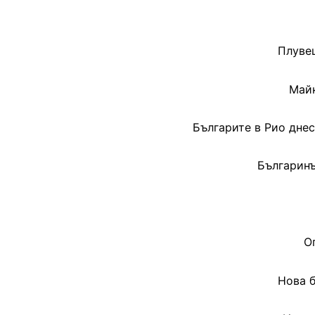
Плувец
Майк
Българите в Рио днес
Българинъ
О
Нова б