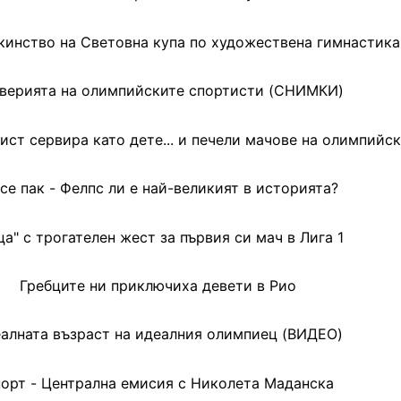
кинство на Световна купа по художествена гимнастика
верията на олимпийските спортисти (СНИМКИ)
ст сервира като дете... и печели мачове на олимпийс
се пак - Фелпс ли е най-великият в историята?
ца" с трогателен жест за първия си мач в Лига 1
Гребците ни приключиха девети в Рио
алната възраст на идеалния олимпиец (ВИДЕО)
орт - Централна емисия с Николета Маданска