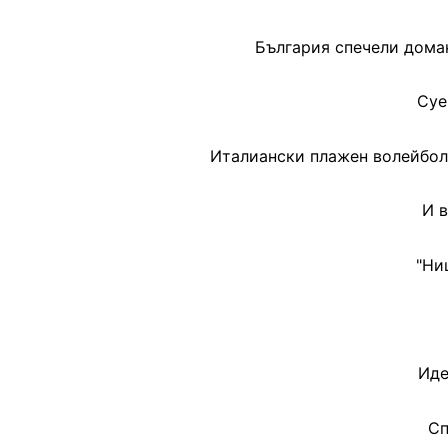
България спечели дома
Суе
Италиански плажен волейболи
И в
"Ни
Иде
Сп