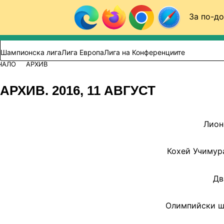
Към съдържанието
За по-до
Търси в сайта
ВИДЕО
ФУТБОЛ (БГ)
Шампионска лига
Лига Европа
Лига на Конференциите
ЧАЛО
АРХИВ
АРХИВ. 2016, 11 АВГУСТ
Лион
Кохей Учимур
Дв
Олимпийски ша