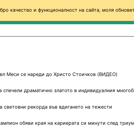
бро качество и функционалност на сайта, моля обновет
ФУТБОЛ (СВЯТ)
БАСКЕТБОЛ
ВОЛЕЙБОЛ
ел Меси се нареди до Христо Стоичков (ВИДЕО)
а спечели драматично златото в индивидуалния много
а световни рекорда във вдигането на тежести
мпион обяви края на кариерата си минути след триу