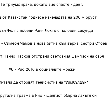
Те триумфираха, докато вие спахте - ден 5
 от Казахстан поднесе изненадата на 200 м бруст
ъл Фелпс победи Раян Лохте с половин секунда
 - Симеон Чамов в нова битка към върха, сестри Стое
т Панчо Пасков отстрани световния шампион на сабя
#6 - Рио 2016 в социалните мрежи
питали да отровят тенисистка на "Уимбълдън"
рутална травма в Рио - щангист обърна лакътя си