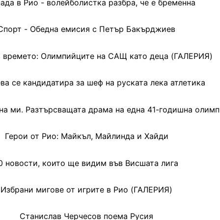
ада в Рио - волейболистка разбра, че е бременна
Спорт - Обедна емисия с Петър Бакърджиев
в времето: Олимпийците на САЩ като деца (ГАЛЕРИЯ)
ва се кандидатира за шеф на руската лека атлетика
на ми. Разтърсващата драма на една 41-годишна олим
Герои от Рио: Майкъл, Майлинда и Хайди
0 новости, които ще видим във Висшата лига
Избрани мигове от игрите в Рио (ГАЛЕРИЯ)
Станислав Черчесов поема Русия