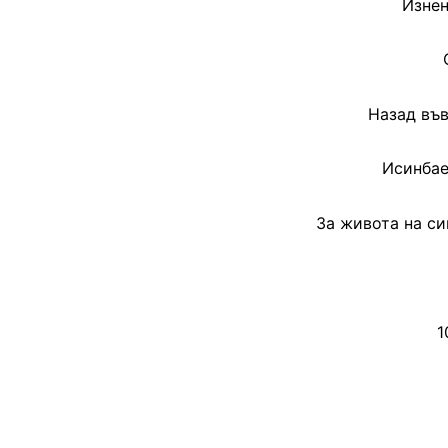
Изнен
Назад въ
Исинбае
За живота на си
1