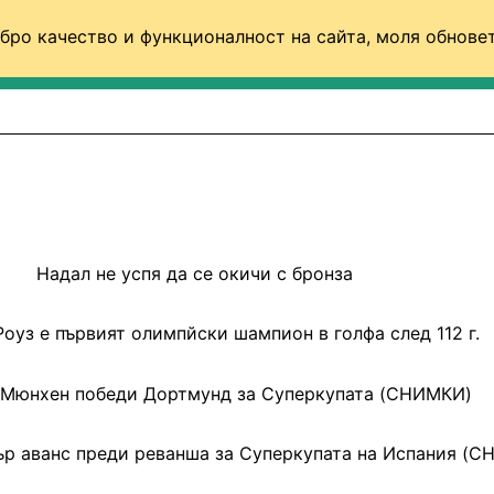
бро качество и функционалност на сайта, моля обновет
ФУТБОЛ (СВЯТ)
БАСКЕТБОЛ
ВОЛЕЙБОЛ
Надал не успя да се окичи с бронза
оуз е първият олимпйски шампион в голфа след 112 г.
 Мюнхен победи Дортмунд за Суперкупата (СНИМКИ)
ър аванс преди реванша за Суперкупата на Испания (