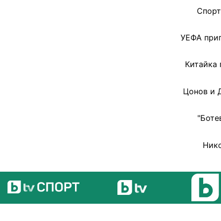
Спорт
УЕФА прип
Китайка 
Цонов и 
"Боте
Нико