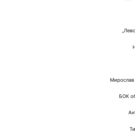
„Лев
Мирослав 
БОК об
Ан
Ти