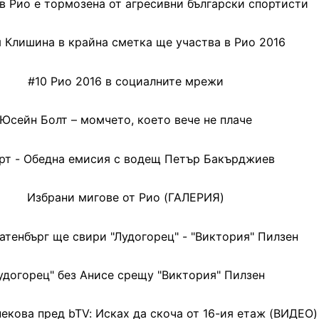
в Рио е тормозена от агресивни български спортисти
 Клишина в крайна сметка ще участва в Рио 2016
#10 Рио 2016 в социалните мрежи
Юсейн Болт – момчето, което вече не плаче
рт - Обедна емисия с водещ Петър Бакърджиев
Избрани мигове от Рио (ГАЛЕРИЯ)
атенбърг ще свири "Лудогорец" - "Виктория" Пилзен
удогорец" без Анисе срещу "Виктория" Пилзен
екова пред bTV: Исках да скоча от 16-ия етаж (ВИДЕО)