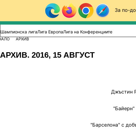
Към съдържанието
За по-до
Търси в сайта
ВИДЕО
ФУТБОЛ (БГ)
Шампионска лига
Лига Европа
Лига на Конференциите
ЧАЛО
АРХИВ
АРХИВ. 2016, 15 АВГУСТ
Джъстин Р
"Байерн"
"Барселона" с доб