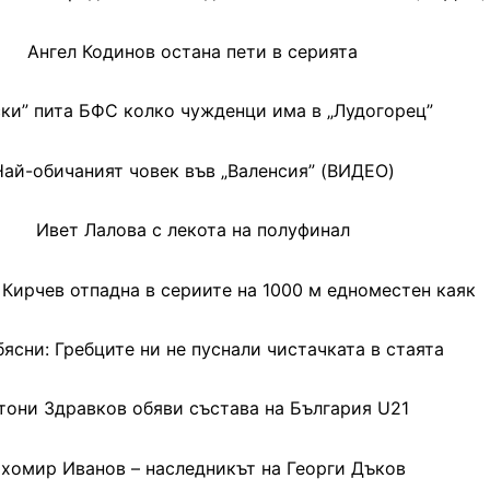
Ангел Кодинов остана пети в серията
ски” пита БФС колко чужденци има в „Лудогорец”
Най-обичаният човек във „Валенсия” (ВИДЕО)
Ивет Лалова с лекота на полуфинал
Кирчев отпадна в сериите на 1000 м едноместен каяк
ясни: Гребците ни не пуснали чистачката в стаята
тони Здравков обяви състава на България U21
хомир Иванов – наследникът на Георги Дъков