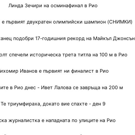
Линда Зечири на осминафинал в Рио
 е първият двукратен олимпийски шампион (СНИМКИ)
нец подобри 17-годишния рекорд на Майкъл Джонсън
лт спечели историческа трета титла на 100 м в Рио
ихомир Иванов е първият ни финалист в Рио
ите в Рио днес - Ивет Лалова се завръща на 200 м
Те триумфираха, докато вие спахте - ден 9
ска журналистка е нападната по улиците на Рио