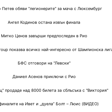
 Петев обяви "легионерите" за мача с Люксембург
Ангел Кодинов остана извън финала
Митко Ценов завърши предпоследен в Рио
roup показва всичко най-интересно от Шампионска лиг
БФС отговори на "Левски"
Даниел Асенов приключи с Рио
ц" продаде над 8000 билета за сблъсъка с "Виктория"
финалите на Ивет и „дуела” Болт – Люис (ВИДЕО)