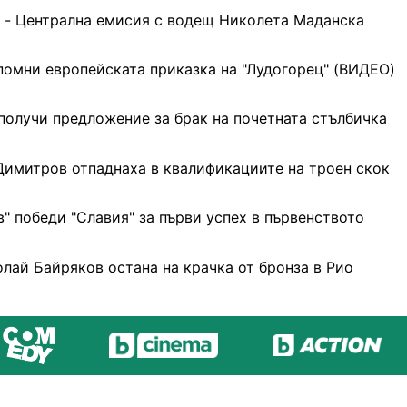
 - Централна емисия с водещ Николета Маданска
омни европейската приказка на "Лудогорец" (ВИДЕО)
получи предложение за брак на почетната стълбичка
Димитров отпаднаха в квалификациите на троен скок
в" победи "Славия" за първи успех в първенството
лай Байряков остана на крачка от бронза в Рио