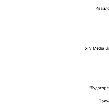
Ивайло
bTV Media G
"Лудогоре
Полу