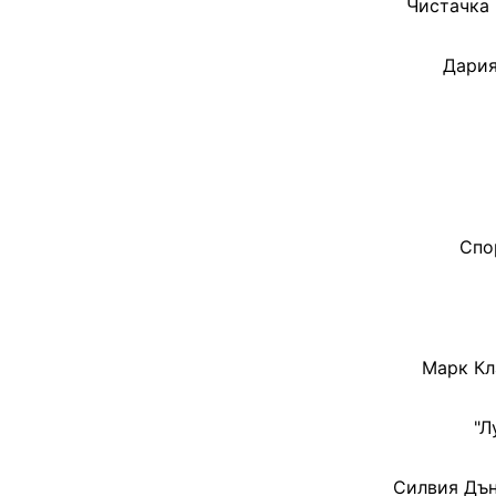
Чистачка 
Дария
Спо
Марк Кл
"Л
Силвия Дън