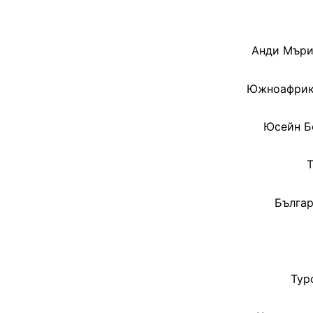
Анди Мъри
Южноафрика
Юсейн Бо
Т
Българ
Тур