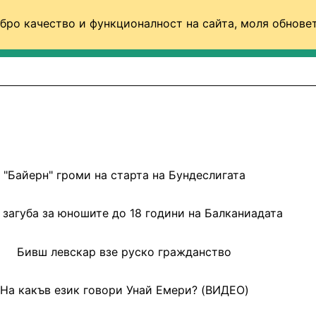
бро качество и функционалност на сайта, моля обновет
ФУТБОЛ (СВЯТ)
БАСКЕТБОЛ
ВОЛЕЙБОЛ
"Байерн" громи на старта на Бундеслигата
 загуба за юношите до 18 години на Балканиадата
Бивш левскар взе руско гражданство
На какъв език говори Унай Емери? (ВИДЕО)