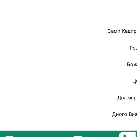
Сами Кедира
Ре
Бож
Ц
Два чер
Диого Виа