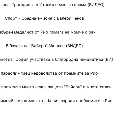
лова: Трагедията в Италия е много голяма (ВИДЕО)
Спорт - Обедна емисия с Валери Генов
бърен медалист от Рио помага на момче с рак
В базата на "Байерн" Мюнхен (ВИДЕО)
омотив" София участваха в благородна инициатива (ВИ
 параолимпиец недоволства от премиите за Рио
 променял много неща, защото "Байерн" е много силен
лимпийския комитет на Кения заради проблемите в Рио