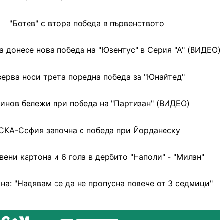
"Ботев" с втора победа в първенството
 донесе нова победа на "Ювентус" в Серия "А" (ВИДЕО
зерва носи трета поредна победа за "Юнайтед"
инов бележи при победа на "Партизан" (ВИДЕО)
СКА-София започна с победа при Йорданеску
вени картона и 6 гола в дербито "Наполи" - "Милан"
на: "Надявам се да не пропусна повече от 3 седмици"