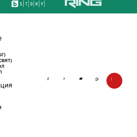
е
БГ)
СВЯТ)
ОЛ
Л
ция
И