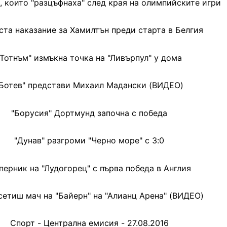
, които "разцъфнаха" след края на олимпийските игри
ста наказание за Хамилтън преди старта в Белгия
"Тотнъм" измъкна точка на "Ливърпул" у дома
Ботев" представи Михаил Мадански (ВИДЕО)
"Борусия" Дортмунд започна с победа
"Дунав" разгроми "Черно море" с 3:0
перник на "Лудогорец" с първа победа в Англия
сетиш мач на "Байерн" на "Алианц Арена" (ВИДЕО)
Спорт - Централна емисия - 27.08.2016