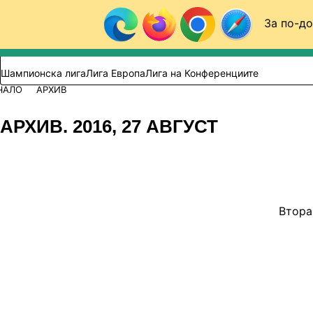
Към съдържанието
За по-до
Търси в сайта
ВИДЕО
ФУТБОЛ (БГ)
Шампионска лига
Лига Европа
Лига на Конференциите
ЧАЛО
АРХИВ
АРХИВ. 2016, 27 АВГУСТ
Втора