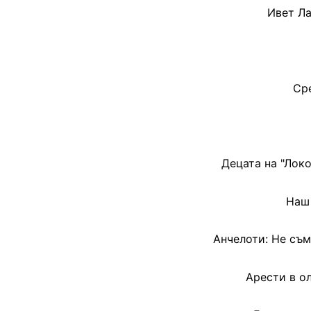
Ивет Ла
Сре
Децата на "Лок
Наш
Анчелоти: Не съм
Арести в о