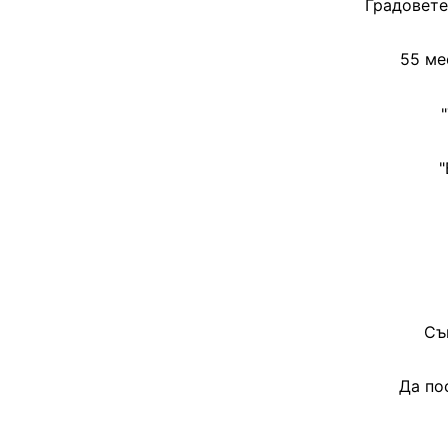
Градовете
55 ме
"
Съ
Да по