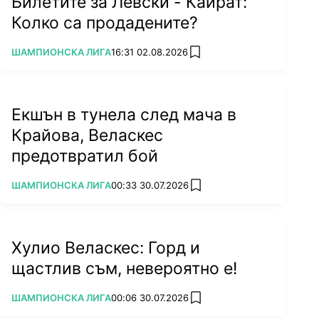
Билетите за Левски - Кайрат:
Колко са продадените?
ПОВЕЧЕ ОТ
ШАМПИОНСКА ЛИГА
16:31 02.08.2026
add favorites
Екшън в тунела след мача в
Крайова, Веласкес
предотвратил бой
ПОВЕЧЕ ОТ
ШАМПИОНСКА ЛИГА
00:33 30.07.2026
add favorites
Хулио Веласкес: Горд и
щастлив съм, невероятно е!
ПОВЕЧЕ ОТ
ШАМПИОНСКА ЛИГА
00:06 30.07.2026
add favorites