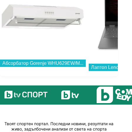
Лаптоп Lenovo LOQ ESSENTIAL 15ARP11 83VA000KBM , 1000GB SSD , 15.60 , 16 , AMD Ryzen 7 170 OCTA CORE , NVIDIA GeForce RTX 5060 8GB GDDR7 , Без OS...
Твоят спортен портал. Последни новини, резултати на
живо, задълбочени анализи от света на спорта