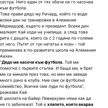
сестра. Нито един от тях обаче не го насочва
към футбола.
Това прави дядо му Ричард, който го води
всеки ден на тренировки в Алемания
Мариадорф, където е президент. Всеки ден
малкият Кай ходи на училище, а след това
рита с децата, които са с 2 години по-големи
от него. Пътят от тук нататък е ясен - той
преминава в по-развитата школа на Алемания
Аахен.
"
Дядо ме насочи към футбола.
Той ми
помогна с първите стъпки. И баща ми, и брат
ми са минали през това, но мен ме заведе
много рано в клуба. Ние сме си футболно
семейство. Всички сме луди по футбола",
разказва Кай.
В школата на Байер Леверкузен няма как да
не го забележат. Той е
хлапето, която вкарва