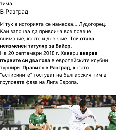
тима.
В Разград
И тук в историята се намесва... Лудогорец.
Кай започва да привлича все повече
внимание, както и доверие. Той
става
неизменен титуляр за Байер.
На 20 септември 2018 г. Хаверц
вкарва
първите си два гола
в европейските клубни
турнири.
Прави го в Разград,
когато
"аспирините" гостуват на българския тим в
груповата фаза на Лига Европа.