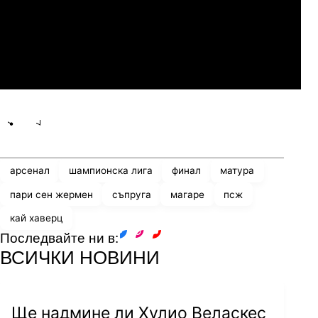
Мджельби
Линкълн Ред Импс
Share
save
арсенал
шампионска лига
финал
матура
пари сен жермен
съпруга
магаре
псж
кай хаверц
Последвайте ни в:
facebook
instagram
youtube
ВСИЧКИ НОВИНИ
Ще надмине ли Хулио Веласкес