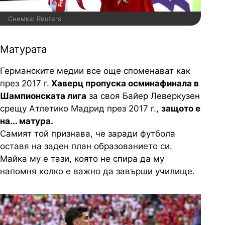
Снимка: Reuters
Матурата
Германските медии все още споменават как
през 2017 г.
Хаверц пропуска осминафинала в
Шампионската лига
за своя Байер Леверкузен
срещу Атлетико Мадрид през 2017 г.,
защото е
на... матура.
Самият той признава, че заради футбола
оставя на заден план образованието си.
Майка му е тази, която не спира да му
напомня колко е важно да завърши училище.