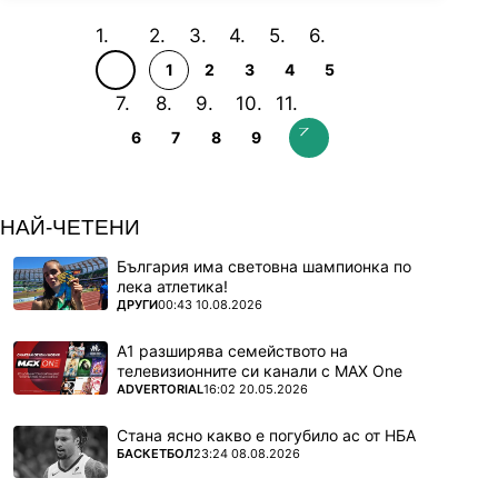
1
2
3
4
5
6
7
8
9
НАЙ-ЧЕТЕНИ
България има световна шампионка по
лека атлетика!
ПОВЕЧЕ ОТ
ДРУГИ
00:43 10.08.2026
А1 разширява семейството на
телевизионните си канали с MAX One
ПОВЕЧЕ ОТ
ADVERTORIAL
16:02 20.05.2026
Стана ясно какво е погубило ас от НБА
ПОВЕЧЕ ОТ
БАСКЕТБОЛ
23:24 08.08.2026