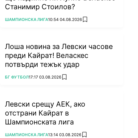
Станимир Стоилов?
ПОВЕЧЕ ОТ
ШАМПИОНСКА ЛИГА
10:54 04.08.2026
add favorites
Лоша новина за Левски часове
преди Кайрат! Веласкес
потвърди тежък удар
ПОВЕЧЕ ОТ
БГ ФУТБОЛ
17:17 03.08.2026
add favorites
Левски срещу АЕК, ако
отстрани Кайрат в
Шампионската лига
ПОВЕЧЕ ОТ
ШАМПИОНСКА ЛИГА
13:14 03.08.2026
add favorites