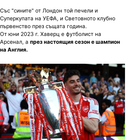
Със "сините" от Лондон той печели и
Суперкупата на УЕФА, и Световното клубно
първенство през същата година.
От юни 2023 г. Хаверц е футболист на
Арсенал, а
през настоящия сезон е шампион
на Англия.