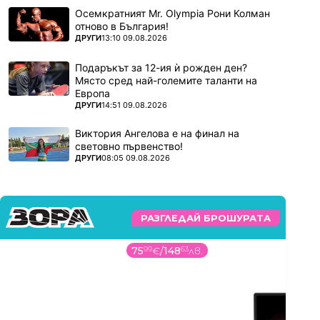
Осемкратният Mr. Olympia Рони Колман
отново в България!
ПОВЕЧЕ ОТ
ДРУГИ
13:10 09.08.2026
Подаръкът за 12-ия ѝ рожден ден?
Място сред най-големите таланти на
Европа
ПОВЕЧЕ ОТ
ДРУГИ
14:51 09.08.2026
Виктория Ангелова е на финал на
световно първенство!
ПОВЕЧЕ ОТ
ДРУГИ
08:05 09.08.2026
РАЗГЛЕДАЙ БРОШУРАТА
1325
99
€
/
2593
42
лв.