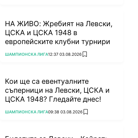
НА ЖИВО: Жребият на Левски,
ЦСКА и ЦСКА 1948 в
европейските клубни турнири
ПОВЕЧЕ ОТ
ШАМПИОНСКА ЛИГА
12:37 03.08.2026
add favorites
Кои ще са евентуалните
съперници на Левски, ЦСКА и
ЦСКА 1948? Гледайте днес!
ПОВЕЧЕ ОТ
ШАМПИОНСКА ЛИГА
09:38 03.08.2026
add favorites