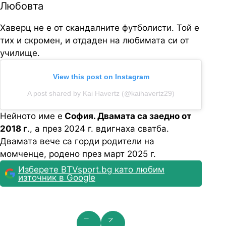
Любовта
Хаверц не е от скандалните футболисти. Той е
тих и скромен, и отдаден на любимата си от
училище.
View this post on Instagram
A post shared by Kai Havertz (@kaihavertz29)
Нейното име е
София. Двамата са заедно от
2018 г
., а през 2024 г. вдигнаха сватба.
Двамата вече са горди родители на
момченце, родено през март 2025 г.
Изберете BTVsport.bg като любим
източник в Google