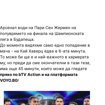
света!
Арсенал води на Пари Сен Жермен на
полувремето на финала на Шампионската
лига в Будапеща.
До момента видяхме само едно попадение в
мача - на Кай Хаверц едва в 6-ата минута.
То може би ще е и най-важното в кариерата
му, но преди да сме окончателни в тази теза,
има още 45 минути, които може да гледате
пряко по bTV Action и на платформата
VOYO.BG
!