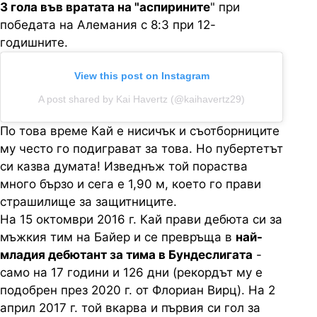
3 гола във вратата на "аспирините
" при
победата на Алемания с 8:3 при 12-
годишните.
View this post on Instagram
A post shared by Kai Havertz (@kaihavertz29)
По това време Кай е нисичък и съотборниците
му често го подиграват за това. Но пубертетът
си казва думата! Изведнъж той пораства
много бързо и сега е 1,90 м, което го прави
страшилище за защитниците.
На 15 октомври 2016 г. Кай прави дебюта си за
мъжкия тим на Байер и се превръща в
най-
младия дебютант за тима в Бундеслигата
-
само на 17 години и 126 дни (рекордът му е
подобрен през 2020 г. от Флориан Вирц). На 2
април 2017 г. той вкарва и първия си гол за