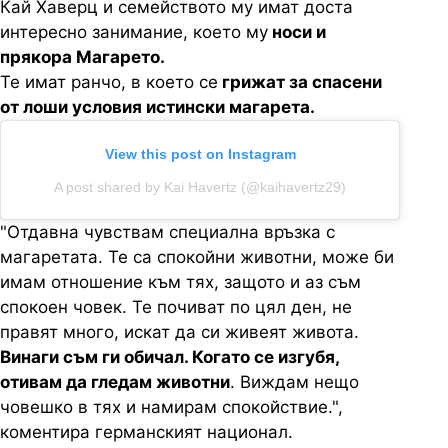
Кай Хаверц и семейството му имат доста
интересно занимание, което му
носи и
прякора Магарето.
Те имат ранчо, в което се
грижат за спасени
от лоши условия истински магарета.
View this post on Instagram
A post shared by Kai Havertz (@kaihavertz29)
"Отдавна чувствам специална връзка с
магаретата. Те са спокойни животни, може би
имам отношение към тях, защото и аз съм
спокоен човек. Те почиват по цял ден, не
правят много, искат да си живеят живота.
Винаги съм ги обичал. Когато се изгубя,
отивам да гледам животни
. Виждам нещо
човешко в тях и намирам спокойствие.",
коментира германският национал.