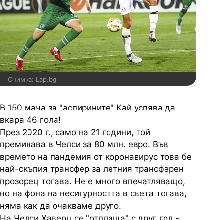
Снимка: Lap.bg
В 150 мача за "аспирините" Кай успява да
вкара 46 гола!
През 2020 г., само на 21 години, той
преминава в Челси за 80 млн. евро. Във
времето на пандемия от коронавирус това бе
най-скъпия трансфер за летния трансферен
прозорец тогава. Не е много впечатляващо,
но на фона на несигурността в света тогава,
няма как да очакваме друго.
На Челси Хаверц се "отплаща" с друг гол -