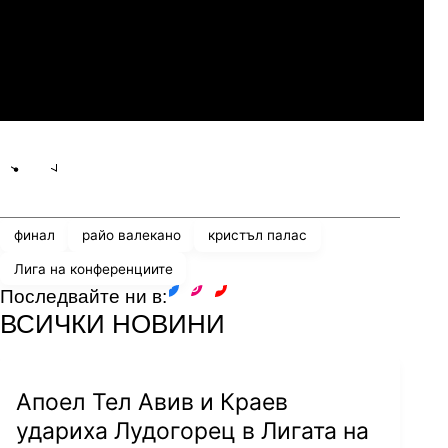
Нефтчи Баку
Динамо Минск
Share
save
финал
райо валекано
кристъл палас
Лига на конференциите
Последвайте ни в:
facebook
instagram
youtube
ВСИЧКИ НОВИНИ
Апоел Тел Авив и Краев
удариха Лудогорец в Лигата на