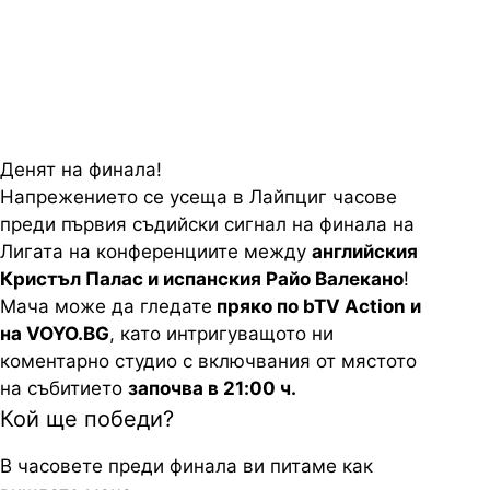
Валекано днес пряко по bTV
Action и на VOYO.BG
Денят на финала!
Напрежението се усеща в Лайпциг часове
преди първия съдийски сигнал на финала на
Лигата на конференциите между
английския
Кристъл Палас и испанския Райо Валекано
!
Мача може да гледате
пряко по bTV Action и
на VOYO.BG
, като интригуващото ни
коментарно студио с включвания от мястото
на събитието
започва в 21:00 ч.
Кой ще победи?
В часовете преди финала ви питаме как