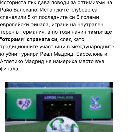
Историята пък дава поводи за оптимизъм на
Райо Валекано. Испанските клубове са
спечелили 5 от последните си 6 големи
европейски финала, играни на неутрален
терен в Германия, а по този начин
тимът ще
"отсрами" страната си
, след като
традиционните участници в международните
клубни турнири Реал Мадрид, Барселона и
Атлетико Мадрид не намериха място във
финала.