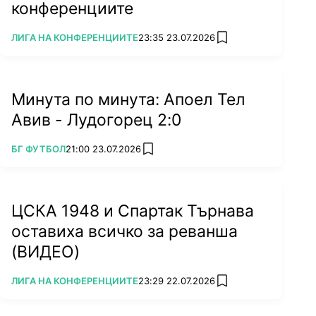
конференциите
ПОВЕЧЕ ОТ
ЛИГА НА КОНФЕРЕНЦИИТЕ
23:35 23.07.2026
add favorites
Минута по минута: Апоел Тел
Авив - Лудогорец 2:0
ПОВЕЧЕ ОТ
БГ ФУТБОЛ
21:00 23.07.2026
add favorites
ЦСКА 1948 и Спартак Търнава
оставиха всичко за реванша
(ВИДЕО)
ПОВЕЧЕ ОТ
ЛИГА НА КОНФЕРЕНЦИИТЕ
23:29 22.07.2026
add favorites