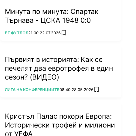
Минута по минута: Спартак
Търнава - ЦСКА 1948 0:0
ПОВЕЧЕ ОТ
БГ ФУТБОЛ
21:00 22.07.2026
add favorites
Първият в историята: Как се
печелят два евротрофея в един
сезон? (ВИДЕО)
ПОВЕЧЕ ОТ
ЛИГА НА КОНФЕРЕНЦИИТЕ
08:40 28.05.2026
add favorites
Кристъл Палас покори Европа:
Исторически трофей и милиони
от УЕФА