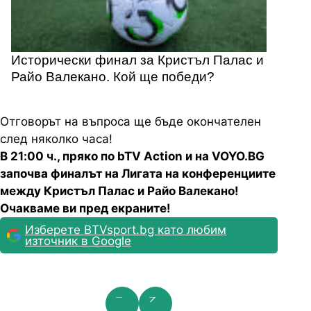
Исторически финал за Кристъл Палас и
Райо Валекано. Кой ще победи?
Отговорът на въпроса ще бъде окончателен
след няколко часа!
В 21:00 ч., пряко по bTV Action и на VOYO.BG
започва финалът на Лигата на конференциите
между Кристъл Палас и Райо Валекано!
Очакваме ви пред екраните!
Изберете BTVsport.bg като любим
източник в Google