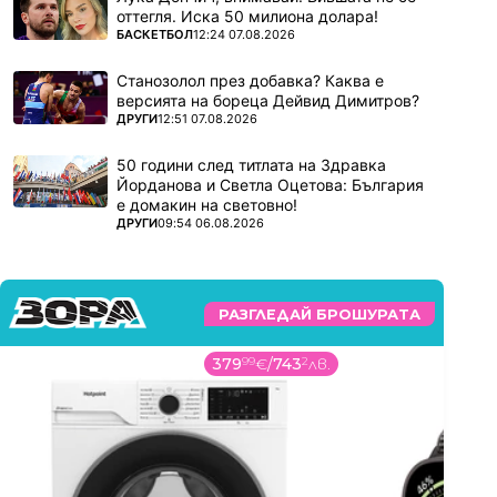
оттегля. Иска 50 милиона долара!
ПОВЕЧЕ ОТ
БАСКЕТБОЛ
12:24 07.08.2026
Станозолол през добавка? Каква е
версията на бореца Дейвид Димитров?
ПОВЕЧЕ ОТ
ДРУГИ
12:51 07.08.2026
50 години след титлата на Здравка
Йорданова и Светла Оцетова: България
е домакин на световно!
ПОВЕЧЕ ОТ
ДРУГИ
09:54 06.08.2026
РАЗГЛЕДАЙ БРОШУРАТА
379
99
€
/
743
2
лв.