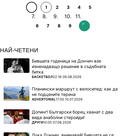
1
2
3
4
5
6
7
8
9
НАЙ-ЧЕТЕНИ
Бившата годеница на Дончич взе
изненадващо решение в съдебната
битка
ПОВЕЧЕ ОТ
БАСКЕТБОЛ
22:16 06.08.2026
Планински маршрут с велосипед: как да
не подцените терена
ПОВЕЧЕ ОТ
ADVERTORIAL
17:00 10.07.2026
Допинг! Български борец хванат с два
вида анаболни стероиди!
ПОВЕЧЕ ОТ
ДРУГИ
10:05 07.08.2026
Лука Дончич, внимавай! Бившата не се