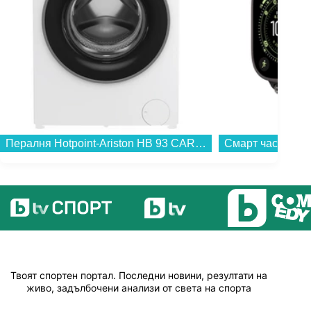
Пералня Hotpoint-Ariston HB 93 CARE EE , 1400 об./мин., 9.00 kg, A , Бял...
Твоят спортен портал. Последни новини, резултати на
живо, задълбочени анализи от света на спорта