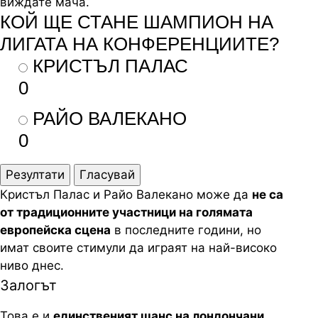
виждате мача.
КОЙ ЩЕ СТАНЕ ШАМПИОН НА
ЛИГАТА НА КОНФЕРЕНЦИИТЕ?
КРИСТЪЛ ПАЛАС
0
РАЙО ВАЛЕКАНО
0
Резултати
Гласувай
Кристъл Палас и Райо Валекано може да
не са
от традиционните участници на голямата
европейска сцена
в последните години, но
имат своите стимули да играят на най-високо
ниво днес.
Залогът
Това е и
единственият шанс на лондончани