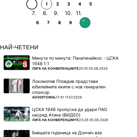
1
2
3
4
5
6
7
8
9
НАЙ-ЧЕТЕНИ
Минута по минута: Панатинайкос - ЦСКА
1948 1:1
ПОВЕЧЕ ОТ
ЛИГА НА КОНФЕРЕНЦИИТЕ
20:10 05.08.2026
Локомотив Пловдив представи
юбилейните екипи с нов генерален
спонсор
ПОВЕЧЕ ОТ
ADVERTORIAL
17:41 17.07.2026
ЦСКА 1948 пропусна да удари ПАО
насред Атина (ВИДЕО)
ПОВЕЧЕ ОТ
ЛИГА НА КОНФЕРЕНЦИИТЕ
23:26 05.08.2026
Бившата годеница на Дончич взе