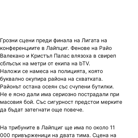
сблъсък
Грозни сцени преди финала на Лигата на
конференциите в Лайпциг. Фенове на Райо
Валекано и Кристъл Палас влязоха в свиреп
сблъсък на метри от екипа на bTV.
Наложи се намеса на полицията, която
буквално окупира района на схватката.
Районът остана осеян със счупени бутилки.
Не е ясно дали има сериозно пострадали при
масовия бой. Със сигурност предстои мерките
да бъдат затегнати още повече.
На трибуните в Лайпциг ще има по около 11
000 привърженици на двата тима. Сцена на