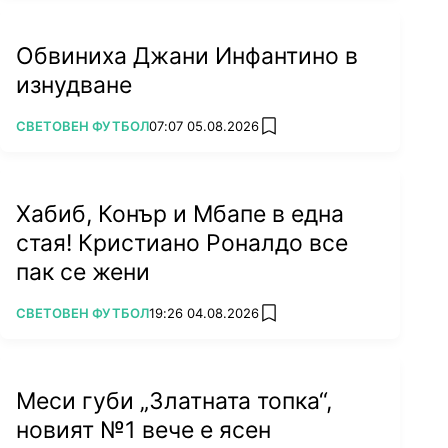
Обвиниха Джани Инфантино в
изнудване
ПОВЕЧЕ ОТ
СВЕТОВЕН ФУТБОЛ
07:07 05.08.2026
add favorites
Хабиб, Конър и Мбапе в една
стая! Кристиано Роналдо все
пак се жени
ПОВЕЧЕ ОТ
СВЕТОВЕН ФУТБОЛ
19:26 04.08.2026
add favorites
Меси губи „Златната топка“,
новият №1 вече е ясен