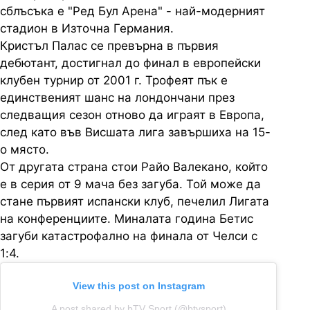
сблъсъка е "Ред Бул Арена" - най-модерният
стадион в Източна Германия.
Кристъл Палас се превърна в първия
дебютант, достигнал до финал в европейски
клубен турнир от 2001 г. Трофеят пък е
единственият шанс на лондончани през
следващия сезон отново да играят в Европа,
след като във Висшата лига завършиха на 15-
о място.
От другата страна стои Райо Валекано, който
е в серия от 9 мача без загуба. Той може да
стане първият испански клуб, печелил Лигата
на конференциите. Миналата година Бетис
загуби катастрофално на финала от Челси с
1:4.
View this post on Instagram
A post shared by bTV Sport (@btvsport)