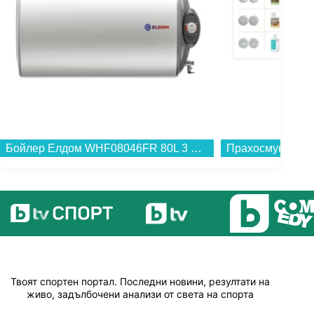
Бойлер Елдом WHF08046FR 80L 3 KW , 3 , 77 , C , Хоризонтален...
Твоят спортен портал. Последни новини, резултати на
живо, задълбочени анализи от света на спорта