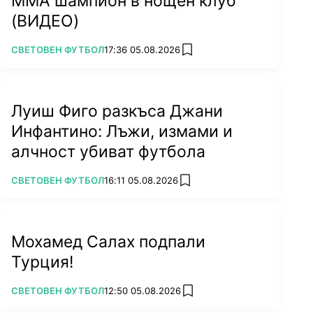
ММА шампион в нощен клуб
(ВИДЕО)
ПОВЕЧЕ ОТ
СВЕТОВЕН ФУТБОЛ
17:36 05.08.2026
add favorites
Луиш Фиго разкъса Джани
Инфантино: Лъжи, измами и
алчност убиват футбола
ПОВЕЧЕ ОТ
СВЕТОВЕН ФУТБОЛ
16:11 05.08.2026
add favorites
Мохамед Салах подпали
Турция!
ПОВЕЧЕ ОТ
СВЕТОВЕН ФУТБОЛ
12:50 05.08.2026
add favorites