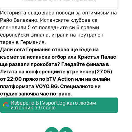
Историята също дава поводи за оптимизъм на
Райо Валекано. Испанските клубове са
спечелили 5 от последните си 6 големи
европейски финала, играни на неутрален
терен в Германия.
Дали сега Германия отново ще бъде на
късмет за испански отбор или Кристъл Палас
ще развали прокобата? Гледайте финала в
Лигата на конференциите утре вечер(27.05)
от 22:00 пряко по bTV Action или на онлайн
платформата VOYO.BG. Специалното ни
студио започва час по-рано.
Изберете BTVsport.bg като любим
източник в Google