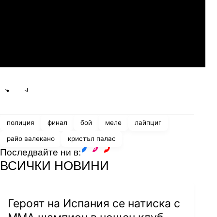
07.2026
19:00
04.
Мджельби
Линкълн Ред Импс
Share
save
полиция
финал
бой
меле
лайпциг
райо валекано
кристъл палас
Последвайте ни в:
facebook
instagram
youtube
ВСИЧКИ НОВИНИ
Героят на Испания се натиска с