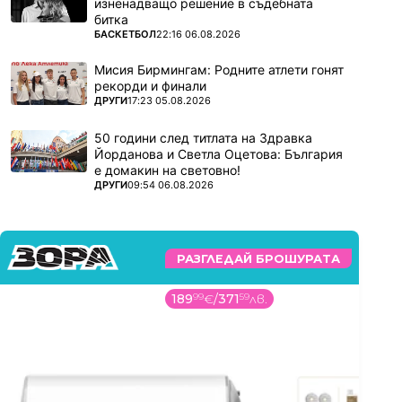
изненадващо решение в съдебната
битка
ПОВЕЧЕ ОТ
БАСКЕТБОЛ
22:16 06.08.2026
Мисия Бирмингам: Родните атлети гонят
рекорди и финали
ПОВЕЧЕ ОТ
ДРУГИ
17:23 05.08.2026
50 години след титлата на Здравка
Йорданова и Светла Оцетова: България
е домакин на световно!
ПОВЕЧЕ ОТ
ДРУГИ
09:54 06.08.2026
РАЗГЛЕДАЙ БРОШУРАТА
189
99
€
/
371
59
лв.